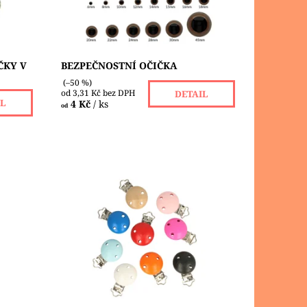
ČKY V
BEZPEČNOSTNÍ OČIČKA
(–50 %)
od 3,31 Kč bez DPH
DETAIL
IL
4 Kč
/ ks
od
m
Kovový klip s dřevěnou ozdobou, kdy
ěry
jeho průvlekem provlečete stuhu
 k
nebo šňůrku a připevníte ho
k jsou
kamkoliv. Dřevěný klip Opry vám
umožní vytvořit si...
Dostupnost:
Skladem 5 ks