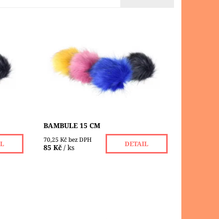
u a z
Větší bambule jsou z 90% akrylu a z
ůměru
10% polyesteru, velikost o průměru
ní
15 cm, se šňůrkou pro uchycení
Dostupnost:
Skladem 1 ks
Značka:
VLNA-HEP
BAMBULE 15 CM
70,25 Kč bez DPH
IL
DETAIL
85 Kč
/ ks
niské
Polokulaté plastové oči slouží k