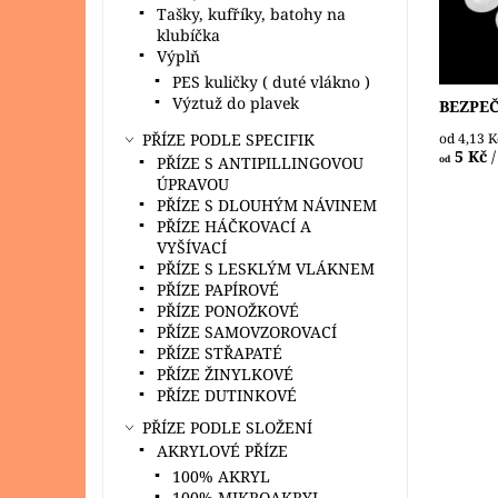
Tašky, kufříky, batohy na
Dostupn
klubíčka
Výplň
PES kuličky ( duté vlákno )
Výztuž do plavek
BEZPE
PŘÍZE PODLE SPECIFIK
od 4,13 
5 Kč
/
PŘÍZE S ANTIPILLINGOVOU
od
ÚPRAVOU
PŘÍZE S DLOUHÝM NÁVINEM
PŘÍZE HÁČKOVACÍ A
VYŠÍVACÍ
PŘÍZE S LESKLÝM VLÁKNEM
PŘÍZE PAPÍROVÉ
PŘÍZE PONOŽKOVÉ
Velmi h
PŘÍZE SAMOVZOROVACÍ
háčkova
PŘÍZE STŘAPATÉ
nejkvali
PŘÍZE ŽINYLKOVÉ
bezchr
PŘÍZE DUTINKOVÉ
certifik
PŘÍZE PODLE SLOŽENÍ
Dostupn
AKRYLOVÉ PŘÍZE
100% AKRYL
100% MIKROAKRYL