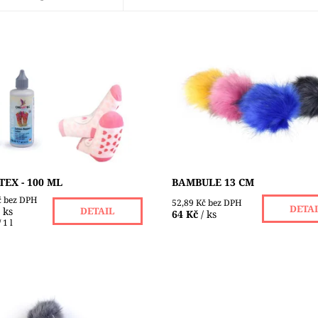
 ABS Latex můžete rychle a
Větší bambule jsou z 90% akryl
ně vyrábět ponožky bez
10% polyesteru, velikost o pr
. Latexové mléko bez
13 cm, se šňůrkou pro uchyce
u v praktické lahvičce s
Dostupnost:
Skladem 2 ks
orem se snadno...
Značka:
VLNA-HEP
ost:
Skladem 1 ks
SCHACHENMAYR
TEX - 100 ML
BAMBULE 13 CM
č bez DPH
52,89 Kč bez DPH
DETA
/ ks
DETAIL
64 Kč
/ ks
 1 l
ambule jsou z umělé kožešiny,
Tento bambusový háček pro tu