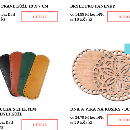
 PRAVÉ KŮŽE 19 X 7 CM
BRÝLE PRO PANENKY
č bez DPH
od 14,88 Kč bez DPH
DETAIL
DETA
/ ks
18 Kč
/ ks
od
ko kůže je vhodné na výrobu
Dna a víka na háčkované výrob
 a tašek z přízí, macrame,
láskou vyráběná v chráněné dí
bo špagátů. Má v sobě malé
Vyřezané jsou laserem z buko
( Ø 4 mm ) pro snadnější
překližky ( tloušťka materiálu j
mm ),...
ost:
Skladem 2 ks
Dostupnost:
Skladem 2 ks
Značka:
BOGI
 UCHA S EFEKTEM
DNA A VÍKA NA KOŠÍKY - B
DÝLÍ KŮŽE
od 24,79 Kč bez DPH
DETA
30 Kč
/ ks
 bez DPH
od
DETAIL
ks