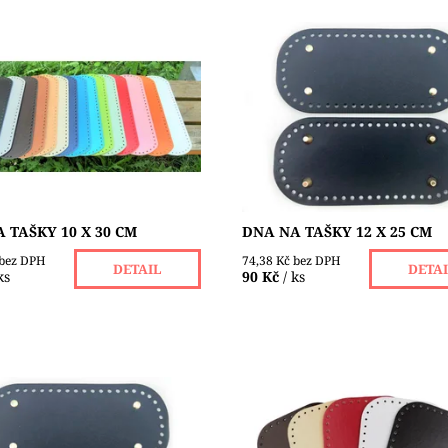
ko kůže je vhodné na výrobu
Dno z eko kůže s nožičkami je
 a tašek z přízí, macrame,
na výrobu kabelek a tašek z pří
bo špagátů. Má v sobě malé
macrame, šňůr nebo špagátů.
( Ø 4 mm ) pro snadnější
sobě malé otvory ( Ø 4 mm ) pr
Dostupnost:
Skladem 13 ks
ost:
Skladem 5 ks
 TAŠKY 10 X 30 CM
DNA NA TAŠKY 12 X 25 CM
 bez DPH
74,38 Kč bez DPH
DETAIL
DETA
ks
90 Kč
/ ks
ko kůže s nožičkami je vhodné
Dno z eko kůže je vhodné na 
u kabelek a tašek z přízí,
kabelek a tašek z přízí, macra
, šňůr nebo špagátů. Má v
šňůr nebo špagátů. Má v sobě