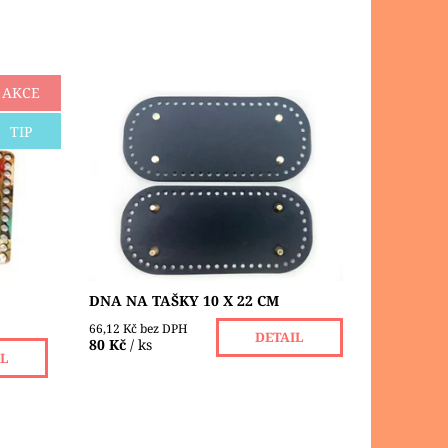
AKCE
Dno z eko kůže s nožičkami je vhodné
TIP
0 mm.
na výrobu kabelek a tašek z přízí,
ulaté
macrame, šňůr nebo špagátů. Má v
m a
sobě malé otvory ( Ø 4 mm ) pro...
Dostupnost:
Skladem 13 ks
DNA NA TAŠKY 10 X 22 CM
66,12 Kč bez DPH
DETAIL
80 Kč
/ ks
IL