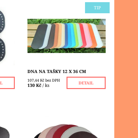
TIP
 vhodné
Dno z eko kůže je vhodné na výrobu
zí,
kabelek a tašek z přízí, macrame,
 Má v
šňůr nebo špagátů. Má v sobě malé
o...
otvory ( Ø 4 mm ) pro snadnější
práci....
Dostupnost:
Skladem 6 ks
DNA NA TAŠKY 12 X 36 CM
107,44 Kč bez DPH
IL
DETAIL
130 Kč
/ ks
výrobu
Dno z eko kůže je vhodné na výrobu
me,
kabelek a tašek z přízí nebo
 malé
macrame. Má v sobě malé otvory ( Ø