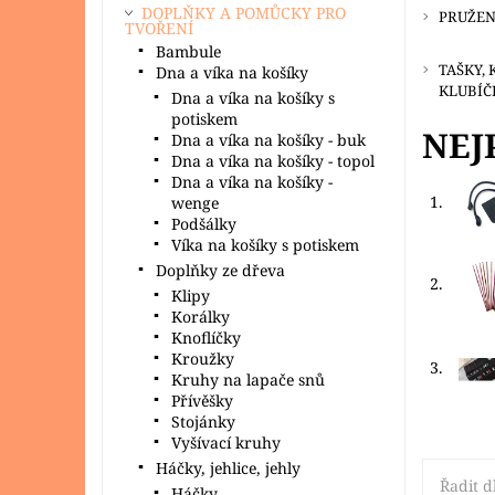
DOPLŇKY A POMŮCKY PRO
PRUŽE
TVOŘENÍ
Bambule
TAŠKY, 
Dna a víka na košíky
KLUBÍČ
Dna a víka na košíky s
potiskem
NEJ
Dna a víka na košíky - buk
Dna a víka na košíky - topol
Dna a víka na košíky -
1.
wenge
Podšálky
Víka na košíky s potiskem
Doplňky ze dřeva
2.
Klipy
Korálky
Knoflíčky
Kroužky
3.
Kruhy na lapače snů
Přívěšky
Stojánky
Vyšívací kruhy
Háčky, jehlice, jehly
Řadit d
Háčky