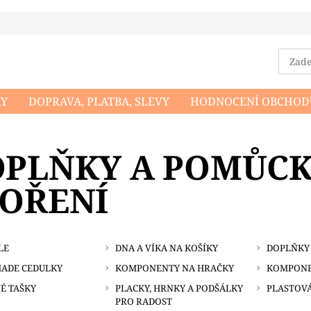
KY
DOPRAVA, PLATBA, SLEVY
HODNOCENÍ OBCHOD
DMÍNKY OCHRANY OSOBNÍCH ÚDAJŮ
NAPIŠTE NÁM
PLŇKY A POMŮCK
OŘENÍ
LE
DNA A VÍKA NA KOŠÍKY
DOPLŇKY 
ADE CEDULKY
KOMPONENTY NA HRAČKY
KOMPONE
É TAŠKY
PLACKY, HRNKY A PODŠÁLKY
PLASTOV
PRO RADOST