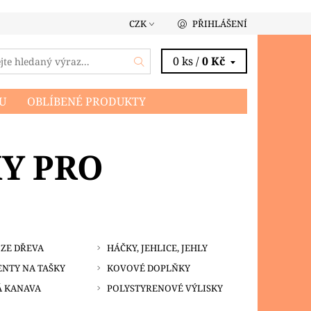
CZK
PŘIHLÁŠENÍ
0 ks /
0 Kč
U
OBLÍBENÉ PRODUKTY
Y PRO
ZE DŘEVA
HÁČKY, JEHLICE, JEHLY
NTY NA TAŠKY
KOVOVÉ DOPLŇKY
Á KANAVA
POLYSTYRENOVÉ VÝLISKY