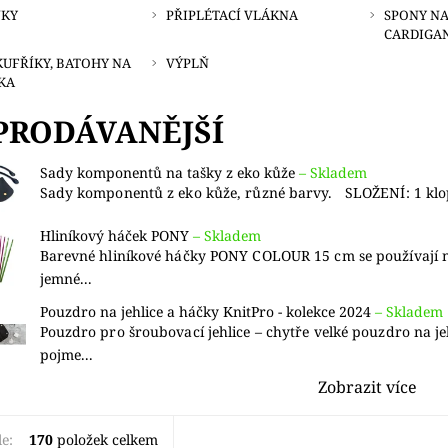
NKY
PŘIPLÉTACÍ VLÁKNA
SPONY NA
CARDIGA
KUFŘÍKY, BATOHY NA
VÝPLŇ
KA
PRODÁVANĚJŠÍ
Sady komponentů na tašky z eko kůže
–
Skladem
Sady komponentů z eko kůže, různé barvy. SLOŽENÍ: 1 klop
Hliníkový háček PONY
–
Skladem
Barevné hliníkové háčky PONY COLOUR 15 cm se používají 
jemné...
Pouzdro na jehlice a háčky KnitPro - kolekce 2024
–
Skladem
Pouzdro pro šroubovací jehlice – chytře velké pouzdro na je
pojme...
Zobrazit více
le:
170
položek celkem