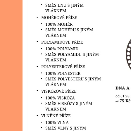
SMĚS LNU S JINÝM
VLÁKNEM
MOHÉROVÉ PŘÍZE
100% MOHÉR
SMĚS MOHÉRU S JINÝM
VLÁKNEM
Dna a v
POLYAMIDOVÉ PŘÍZE
barvě (
čtverco
100% POLYAMID
srdce, 
SMĚS POLYAMIDU S JINÝM
Dostupn
VLÁKNEM
POLYESTEROVÉ PŘÍZE
100% POLYESTER
SMĚS POLYESTERU S JINÝM
VLÁKNEM
DNA A 
VISKÓZOVÉ PŘÍZE
od 61,98
100% VISKÓZA
75 Kč
od
SMĚS VISKÓZY S JINÝM
VLÁKNEM
VLNĚNÉ PŘÍZE
100% VLNA
SMĚS VLNY S JINÝM