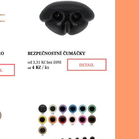
výrobě nejrůznějších postaviček či
zvířátek. Mají závit, který se provleče
ené (
materiálem používaném při výrobě...
Dostupnost:
Skladem 107 ks
RO
BEZPEČNOSTNÍ ČUMÁČKY
od 3,31 Kč bez DPH
DETAIL
4 Kč
/ ks
od
IL
rabička
Polokulaté plastové oči slouží k
ů očí -
výrobě nejrůznějších postaviček či
,
zvířátek. Mají závit, který se provleče
2,...
materiálem používaném při výrobě...
Dostupnost:
Skladem 14 ks