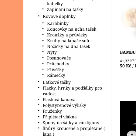
kabelky
velikos
Zapínání na tašky
pružný
uchycen
Kovové doplňky
Dostupn
Karabinky
Koncovky na ucha tašek
Kroužky a průvleky
Kruhy na lapače snů
Nožičky na dna tašek
BAMBU
Nýty
Posunovače
41,32 Kč
Průchodky
50 Kč
/ 
Přívěšky
Rámečky
Látkové tašky
Placky, hrnky a podšálky pro
radost
Plastová kanava
Polystyrenové výlisky
Pruženky
Bezpečn
Připlétací vlákna
tvorbě 
Spony na šátky a cardigany
jinak v
postavi
Šňůry kroucené a proplétané (
končetin
lana )