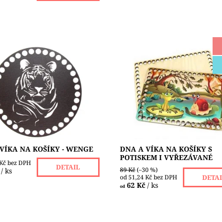
íka na košíky v temně hnědé
Dna a víka na košíky vyrobené
 wenge ) - kruhové, oválné,
z překližky. Velikost dírek je 1
vé, obdélníkové a ve tvaru
Prodávají se pouze v sadách. K
vyrobené z pevné 3...
sady mají dna o průměru 17 c
víka o...
ost:
Skladem 2 ks
Dostupnost:
Skladem 3 ks
VÍKA NA KOŠÍKY - WENGE
DNA A VÍKA NA KOŠÍKY S
POTISKEM I VYŘEZÁVANÉ
 Kč bez DPH
DETAIL
89 Kč
(–30 %)
/ ks
od 51,24 Kč bez DPH
DETA
62 Kč
/ ks
od