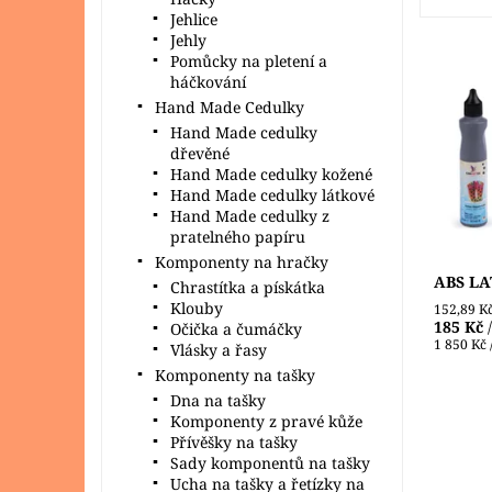
Jehlice
Jehly
Pomůcky na pletení a
háčkování
S REGIA
Hand Made Cedulky
kreativ
podešví
Hand Made cedulky
amoniak
dřevěné
aplikát
Hand Made cedulky kožené
Dostupn
Hand Made cedulky látkové
Značka:
Hand Made cedulky z
pratelného papíru
Komponenty na hračky
ABS LA
Chrastítka a pískátka
Klouby
152,89 K
185 Kč
Očička a čumáčky
1 850 Kč /
Vlásky a řasy
Komponenty na tašky
Dna na tašky
Komponenty z pravé kůže
Přívěšky na tašky
Sady komponentů na tašky
Ucha na tašky a řetízky na
Menší b