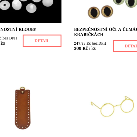
ost:
Skladem 133 ks
ČNOSTNÍ KLOUBY
BEZPEČNOSTNÍ OČI A ČUMÁ
KRABIČKÁCH
Kč bez DPH
DETAIL
 ks
247,93 Kč bez DPH
DETA
300 Kč
/ ks
ezky zpracované boky na
Kovové obroučky dodají Vaší
né nebo pletené tašky z
hračkám osobitý vzhled, rozm
tnější přírodní kůže, vyčiněné
jsou na fotkách. Plastové brýle
omovou metodou, s CE
dotvoření panenek a postaviče
átem. Taška...
rozměru 75...
ost:
Skladem 2 ks
Dostupnost:
Skladem 44 ks