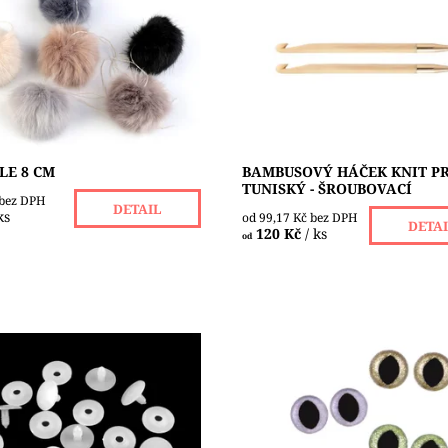
t o průměru 8 cm, s malým
háčkování je vyroben z
m očkem nebo šňůrkou pro
nejkvalitnějšího japonského
í
bambusu. Objímky jsou pozlac
24 karátů ). Háček má...
ost:
Skladem 2 ks
Dostupnost:
Skladem 1 ks
Značka:
KNIT PRO
LE 8 CM
BAMBUSOVÝ HÁČEK KNIT P
TUNISKÝ - ŠROUBOVACÍ
 bez DPH
DETAIL
ks
od 99,17 Kč bez DPH
DETA
120 Kč
/ ks
od
ostní klouby využijete při
Kočičí oči s glitry - plastová k
plyšových, háčkovaných a
s přihrádkami obsahuje 24 pár
yrobených zvířátek a
barvy zlatá světlá, zlatá tmavá
ček.Slouží k upevnění
levandulová, zelená - velikosti 1
. Část s vrutem...
Dostupnost:
Skladem 4 ks