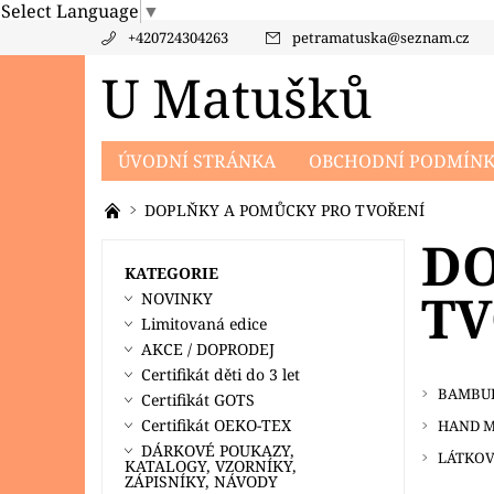
Select Language
▼
+420724304263
petramatuska
@
seznam.cz
U Matušků
ÚVODNÍ STRÁNKA
OBCHODNÍ PODMÍN
PRODÁVANÉ ZNAČKY
KONTAKTY
PO
DOPLŇKY A POMŮCKY PRO TVOŘENÍ
DO
KATEGORIE
TV
NOVINKY
Limitovaná edice
AKCE / DOPRODEJ
Certifikát děti do 3 let
BAMBU
Certifikát GOTS
Certifikát OEKO-TEX
HAND M
DÁRKOVÉ POUKAZY,
LÁTKOV
KATALOGY, VZORNÍKY,
ZÁPISNÍKY, NÁVODY