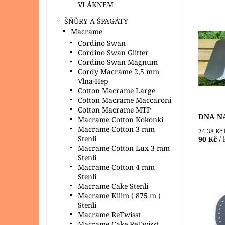
VLÁKNEM
ŠŇŮRY A ŠPAGÁTY
Dno z e
Macrame
kabelek
Cordino Swan
šňůr ne
Cordino Swan Glitter
otvory 
Cordino Swan Magnum
práci....
Cordy Macrame 2,5 mm
Dostupn
Vlna-Hep
Cotton Macrame Large
Cotton Macrame Maccaroni
Cotton Macrame MTP
DNA NA
Macrame Cotton Kokonki
Macrame Cotton 3 mm
74,38 Kč
Stenli
90 Kč
/ 
Macrame Cotton Lux 3 mm
Stenli
Macrame Cotton 4 mm
Stenli
Macrame Cake Stenli
Macrame Kilim ( 875 m )
Stenli
Dno z e
Macrame ReTwisst
na výrob
Macrame Cake ReTwisst
macrame