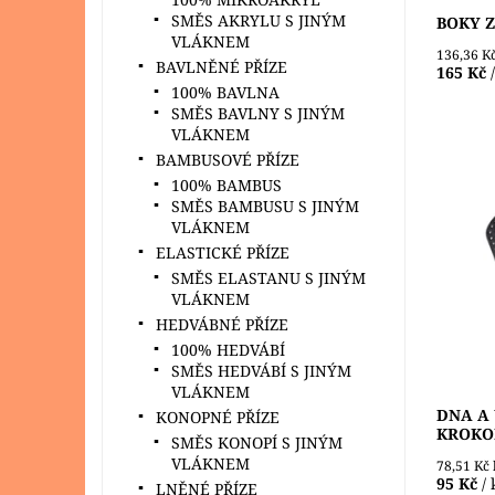
SMĚS AKRYLU S JINÝM
BOKY Z
VLÁKNEM
136,36 K
BAVLNĚNÉ PŘÍZE
165 Kč
100% BAVLNA
SMĚS BAVLNY S JINÝM
VLÁKNEM
BAMBUSOVÉ PŘÍZE
100% BAMBUS
SMĚS BAMBUSU S JINÝM
Dno z e
VLÁKNEM
kabelek
ELASTICKÉ PŘÍZE
šňůr ne
SMĚS ELASTANU S JINÝM
otvory 
práci....
VLÁKNEM
HEDVÁBNÉ PŘÍZE
Dostupn
100% HEDVÁBÍ
SMĚS HEDVÁBÍ S JINÝM
VLÁKNEM
DNA A
KONOPNÉ PŘÍZE
KROKO
SMĚS KONOPÍ S JINÝM
VLÁKNEM
78,51 Kč
95 Kč
/ 
LNĚNÉ PŘÍZE