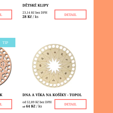
DĚTSKÉ KLIPY
23,14 Kč bez DPH
IL
DETAIL
28 Kč
/ ks
TIP
ky, s
Dna a víka na košíky vyrobené z
lně.
lehoučké 4 mm topolové překližky.
vé
Pro první řadu doporučujeme použití
e 3
háčku 5-6, následující řady pak již
dle...
Dostupnost:
Skladem 1 ks
UK
DNA A VÍKA NA KOŠÍKY - TOPOL
od 52,89 Kč bez DPH
IL
DETAIL
64 Kč
/ ks
od