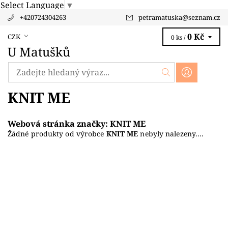
Select Language
▼
+420724304263
petramatuska
@
seznam.cz
0 Kč
CZK
0 ks /
U Matušků
KNIT ME
Webová stránka značky:
KNIT ME
Žádné produkty od výrobce
KNIT ME
nebyly nalezeny....