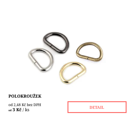
Kovový polokroužek s kulatým profilem slouží především
k přichycení ucha ke kabelce, sportovní tašce, aktovce
nebo batohu. Můžete s ním...
Dostupnost:
Skladem 91 ks
POLOKROUŽEK
od 2,48 Kč bez DPH
DETAIL
3 Kč
/ ks
od