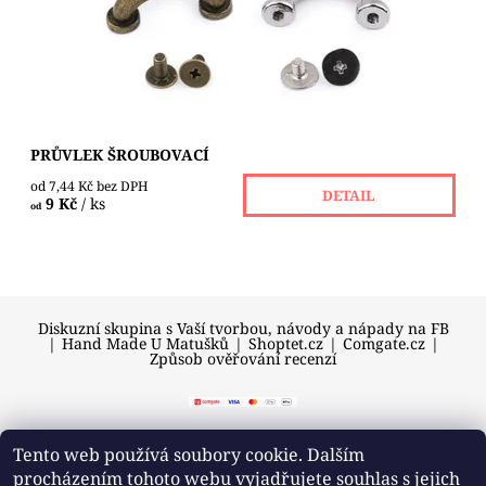
Dostupnost:
Skladem 11 ks
PRŮVLEK ŠROUBOVACÍ
od 7,44 Kč bez DPH
DETAIL
9 Kč
/ ks
od
Diskuzní skupina s Vaší tvorbou, návody a nápady na FB
|
Hand Made U Matušků
|
Shoptet.cz
|
Comgate.cz
|
Způsob ověřování recenzí
Tento web používá soubory cookie. Dalším
procházením tohoto webu vyjadřujete souhlas s jejich
2026 © U Matušků, všechna práva vyhrazena