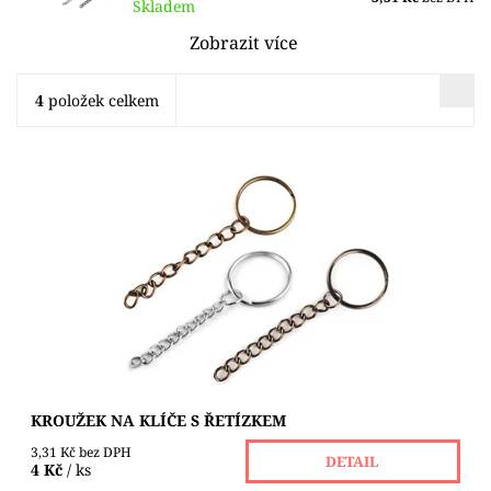
Skladem
Zobrazit více
4
položek celkem
Kovový kroužek s řetízkem využijete jako klíčenku nebo
ozdobu na kabelky. Na konec řetízku můžete
připevnit karabinku nebo nějaký zajímavý...
Dostupnost:
Skladem 21 ks
KROUŽEK NA KLÍČE S ŘETÍZKEM
3,31 Kč bez DPH
DETAIL
4 Kč
/ ks