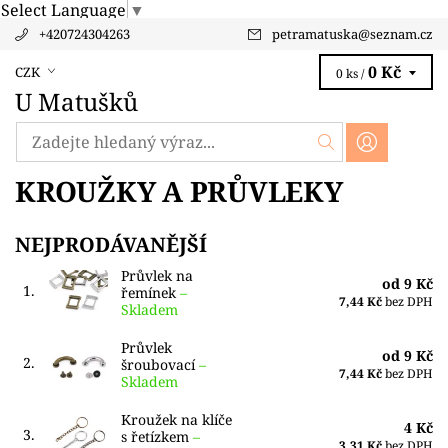
Select Language
▼
+420724304263
petramatuska
@
seznam.cz
0 Kč
CZK
0 ks /
U Matušků
KROUŽKY A PRŮVLEKY
NEJPRODÁVANĚJŠÍ
Průvlek na
od 9 Kč
1.
řemínek
–
7,44 Kč
bez DPH
Skladem
Průvlek
od 9 Kč
2.
šroubovací
–
7,44 Kč
bez DPH
Skladem
Kroužek na klíče
4 Kč
3.
s řetízkem
–
3,31 Kč
bez DPH