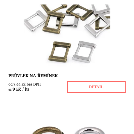
Kovový průvlek je vhodný na výrobu opasků nebo k
přichycení popruhu k taškám, kabelkám i k batohům.
Využijete ho také na ozdobení oděvů,...
Dostupnost:
Skladem 34 ks
PRŮVLEK NA ŘEMÍNEK
od 7,44 Kč bez DPH
DETAIL
9 Kč
/ ks
od
Kovový průvlek ozdobí kabelky, tašky, batohy či opasky (z
koženky, eko kůže, kůže a z hrubších materiálů).
Připevňuje se pomocí dvou...