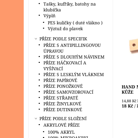
Tašky, kufříky, batohy na
klubíčka
Výplň
PES kuličky ( duté vlákno )
Výztuž do plavek
Hand Ma
velikost
PŘÍZE PODLE SPECIFIK
useň, p
PŘÍZE S ANTIPILLINGOVOU
Velice 
ÚPRAVOU
že...
PŘÍZE S DLOUHÝM NÁVINEM
Dostupn
PŘÍZE HÁČKOVACÍ A
Značka:
VYŠÍVACÍ
PŘÍZE S LESKLÝM VLÁKNEM
PŘÍZE PAPÍROVÉ
PŘÍZE PONOŽKOVÉ
HAND 
PŘÍZE SAMOVZOROVACÍ
KŮŽE
PŘÍZE STŘAPATÉ
14,88 Kč
PŘÍZE ŽINYLKOVÉ
18 Kč
/ 
PŘÍZE DUTINKOVÉ
PŘÍZE PODLE SLOŽENÍ
AKRYLOVÉ PŘÍZE
100% AKRYL
100% MIKROAKRYL