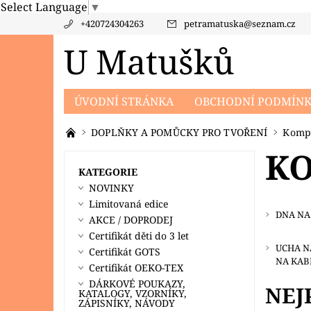
Select Language
▼
+420724304263
petramatuska
@
seznam.cz
U Matušků
ÚVODNÍ STRÁNKA
OBCHODNÍ PODMÍN
PRODÁVANÉ ZNAČKY
KONTAKTY
PO
DOPLŇKY A POMŮCKY PRO TVOŘENÍ
Kompo
KO
KATEGORIE
NOVINKY
Limitovaná edice
DNA NA
AKCE / DOPRODEJ
Certifikát děti do 3 let
UCHA N
Certifikát GOTS
NA KAB
Certifikát OEKO-TEX
DÁRKOVÉ POUKAZY,
NEJ
KATALOGY, VZORNÍKY,
ZÁPISNÍKY, NÁVODY