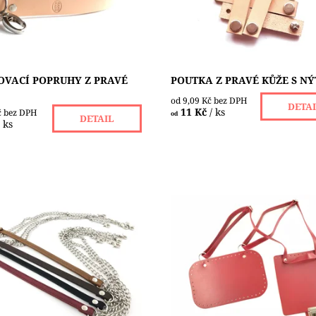
ním natažení i s...
Výrobce...
ost:
Skladem 2 ks
Dostupnost:
Skladem 1 ks
KREATINKA
Značka:
KREATINKA
OVACÍ POPRUHY Z PRAVÉ
POUTKA Z PRAVÉ KŮŽE S N
od 9,09 Kč bez DPH
DETA
11 Kč
/ ks
č bez DPH
od
DETAIL
/ ks
 na kabelky s karabinkami
Sady komponentů z eko kůže, 
 třech variantách. Jeden má
barvy. Složení: 1 dno 28 x 18
lá očka, široká 4 mm a
vrchní klopa 21 x 21 cm vše s
 12 mm. Na koncích má
popruhy
.
Dostupnost:
Skladem 1 ks
ost:
Skladem 12 ks