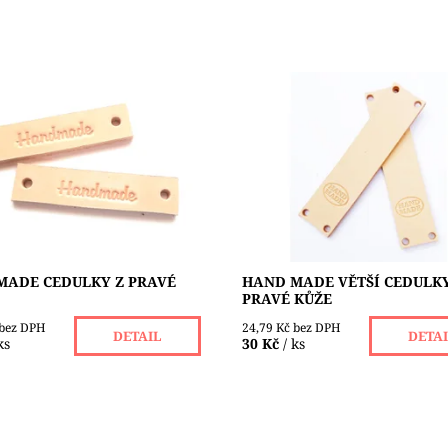
de cedulky z kůže jsou
Hand Made cedulky z kůže jso
i 60 x 12 mm. Materiál: hovězí
velikosti 90 x 20 mm. Materiál:
robarvená, neopracovaná.
useň, probarvená, neopracova
kvalitní. Výrobce upozorňuje,
Velice kvalitní. Výrobce
upozorňuje,...
ost:
Skladem 3 ks
Dostupnost:
Skladem 4 ks
KREATINKA
Značka:
KREATINKA
MADE CEDULKY Z PRAVÉ
HAND MADE VĚTŠÍ CEDULKY
PRAVÉ KŮŽE
 bez DPH
24,79 Kč bez DPH
DETAIL
DETA
ks
30 Kč
/ ks