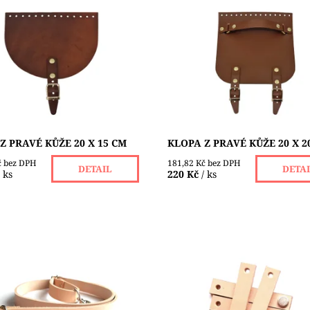
ezky zpracované klopy na
Velmi hezky zpracované klopy
né nebo pletené tašky z
háčkované nebo pletené tašky 
tnější přírodní kůže, vyčiněné
nejkvalitnější přírodní kůže, v
omovou metodou, s CE
bezchromovou metodou, s CE
átem....
certifikátem....
ost:
Skladem 1 ks
Dostupnost:
Skladem 2 ks
Z PRAVÉ KŮŽE 20 X 15 CM
KLOPA Z PRAVÉ KŮŽE 20 X 2
č bez DPH
181,82 Kč bez DPH
DETAIL
DETA
/ ks
220 Kč
/ ks
 posunovací popruh na
Poutka s nýtem jsou velikosti 6
, s niklovými karabinkami a
mm nebo 70 x 10 mm. Materiál
HANDMADE. Šíře popruhu je
hovězí useň, probarvená,
 délka max. měřeno v
neopracovaná. Velice kvalitní.