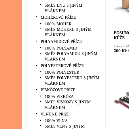
maximál
SMĚS LNU S JINÝM
Dostupn
VLÁKNEM
Značka:
MOHÉROVÉ PŘÍZE
100% MOHÉR
SMĚS MOHÉRU S JINÝM
POSUN
VLÁKNEM
KŮŽE
POLYAMIDOVÉ PŘÍZE
165,29 K
100% POLYAMID
200 Kč
SMĚS POLYAMIDU S JINÝM
VLÁKNEM
POLYESTEROVÉ PŘÍZE
100% POLYESTER
SMĚS POLYESTERU S JINÝM
VLÁKNEM
VISKÓZOVÉ PŘÍZE
Řetízek
máme ve
100% VISKÓZA
podlouh
SMĚS VISKÓZY S JINÝM
dlouhá
VLÁKNEM
řetízek..
VLNĚNÉ PŘÍZE
Dostupn
100% VLNA
SMĚS VLNY S JINÝM