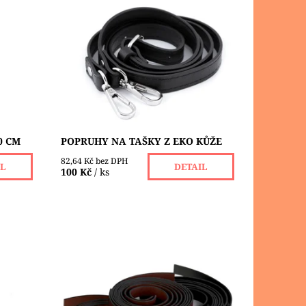
 na
Ručně vyráběné popruhy z eko kůže
z
s niklovými karabinkami Délka: max.
yčiněné
110 cm Šířka: 2 cm Koženkový
popruh na kabelku má z každé...
Dostupnost:
Skladem 3 ks
0 CM
POPRUHY NA TAŠKY Z EKO KŮŽE
82,64 Kč bez DPH
IL
DETAIL
100 Kč
/ ks
0 x 10
Řemínky z eko kůže jsou určené k
:
výrobě uch na tašku. Jsou kvalitní a
pevné. Můžete je buď přímo přišít
nebo...