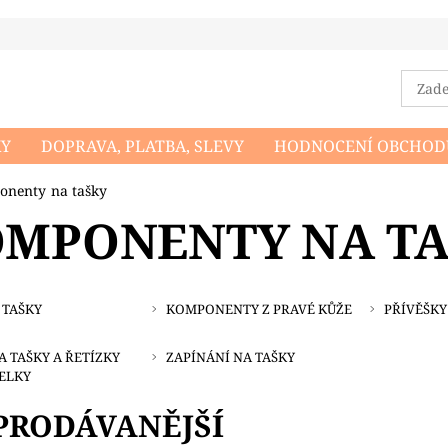
KY
DOPRAVA, PLATBA, SLEVY
HODNOCENÍ OBCHOD
DMÍNKY OCHRANY OSOBNÍCH ÚDAJŮ
NAPIŠTE NÁM
nenty na tašky
MPONENTY NA T
 TAŠKY
KOMPONENTY Z PRAVÉ KŮŽE
PŘÍVĚŠKY
A TAŠKY A ŘETÍZKY
ZAPÍNÁNÍ NA TAŠKY
ELKY
PRODÁVANĚJŠÍ