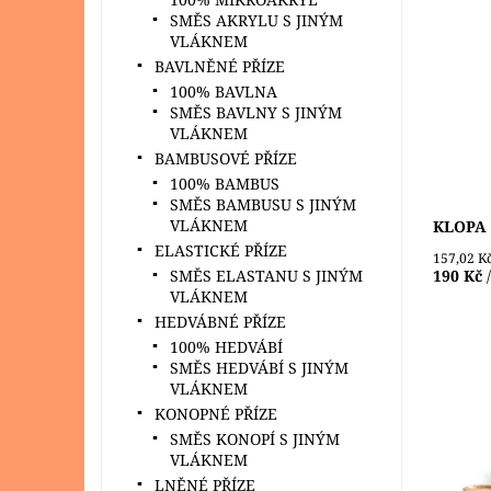
SMĚS AKRYLU S JINÝM
Velmi h
VLÁKNEM
háčkova
BAVLNĚNÉ PŘÍZE
nejkvali
100% BAVLNA
bezchr
certifik
SMĚS BAVLNY S JINÝM
VLÁKNEM
Dostupn
BAMBUSOVÉ PŘÍZE
100% BAMBUS
SMĚS BAMBUSU S JINÝM
VLÁKNEM
KLOPA 
ELASTICKÉ PŘÍZE
157,02 K
190 Kč
SMĚS ELASTANU S JINÝM
VLÁKNEM
HEDVÁBNÉ PŘÍZE
100% HEDVÁBÍ
SMĚS HEDVÁBÍ S JINÝM
VLÁKNEM
KONOPNÉ PŘÍZE
Kožený
SMĚS KONOPÍ S JINÝM
kabelky
VLÁKNEM
logem 
20 mm a
LNĚNÉ PŘÍZE