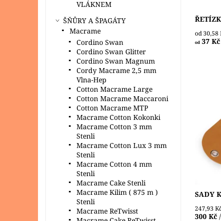
VLÁKNEM
ŘETÍZ
ŠŇŮRY A ŠPAGÁTY
Macrame
od 30,58
37 Kč
Cordino Swan
od
Cordino Swan Glitter
Cordino Swan Magnum
Cordy Macrame 2,5 mm
Vlna-Hep
Cotton Macrame Large
Cotton Macrame Maccaroni
Cotton Macrame MTP
Sadu z 
kůže vy
Macrame Cotton Kokonki
nebo ple
Macrame Cotton 3 mm
špaget.
Stenli
díly - d
Macrame Cotton Lux 3 mm
Stenli
Dostupn
Macrame Cotton 4 mm
Stenli
Macrame Cake Stenli
Macrame Kilim ( 875 m )
SADY 
Stenli
247,93 K
Macrame ReTwisst
300 Kč
Macrame Cake ReTwisst