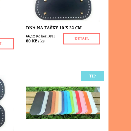
DNA NA TAŠKY 10 X 22 CM
66,12 Kč bez DPH
DETAIL
80 Kč
/ ks
IL
TIP
 vhodné
Dno z eko kůže je vhodné na výrobu
zí,
kabelek a tašek z přízí, macrame,
 Má v
šňůr nebo špagátů. Má v sobě malé
o...
otvory ( Ø 4 mm ) pro snadnější
práci....
Dostupnost:
Skladem 6 ks