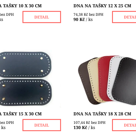
 TAŠKY 10 X 30 CM
DNA NA TAŠKY 12 X 25 CM
 bez DPH
74,38 Kč bez DPH
DETAIL
DETA
ks
90 Kč
/ ks
ko kůže s nožičkami je vhodné
Dno z eko kůže je vhodné na 
u kabelek a tašek z přízí,
kabelek a tašek z přízí, macra
, šňůr nebo špagátů. Má v
šňůr nebo špagátů. Má v sobě
lé otvory ( Ø 4 mm ) pro...
otvory ( Ø 4 mm ) pro snadnější
ost:
Skladem 6 ks
Dostupnost:
Skladem 3 ks
 TAŠKY 15 X 30 CM
DNA NA TAŠKY 18 X 28 CM
 bez DPH
107,44 Kč bez DPH
DETAIL
DETA
/ ks
130 Kč
/ ks