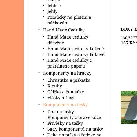
Dostupn
Jehlice
Jehly
Pomůcky na pletení a
háčkování
BOKY Z
Hand Made Cedulky
Hand Made cedulky
136,36 K
dřevěné
165 Kč
Hand Made cedulky kožené
Hand Made cedulky látkové
Hand Made cedulky z
pratelného papíru
Komponenty na hračky
Chrastítka a pískátka
Klouby
Dno z e
Očička a čumáčky
kabelek
Vlásky a řasy
šňůr ne
Komponenty na tašky
otvory 
práci....
Dna na tašky
Komponenty z pravé kůže
Dostupn
Přívěšky na tašky
Sady komponentů na tašky
Ucha na tašky a řetízky na