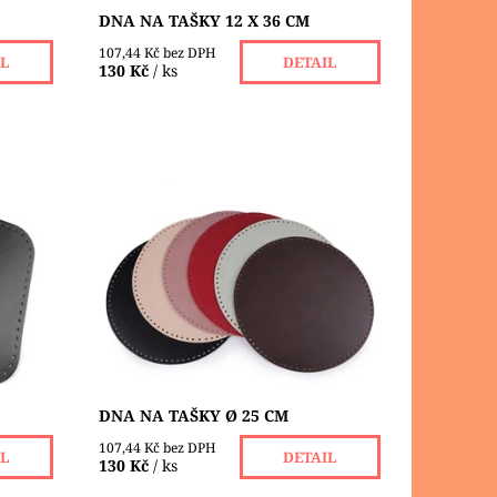
DNA NA TAŠKY 12 X 36 CM
107,44 Kč bez DPH
IL
DETAIL
130 Kč
/ ks
výrobu
Dno z eko kůže je vhodné na výrobu
me,
kabelek a tašek z přízí nebo
 malé
macrame. Má v sobě malé otvory ( Ø
...
2,5 mm ) pro snadnější práci.
Tloušťka dna...
Dostupnost:
Skladem 3 ks
DNA NA TAŠKY Ø 25 CM
107,44 Kč bez DPH
IL
DETAIL
130 Kč
/ ks