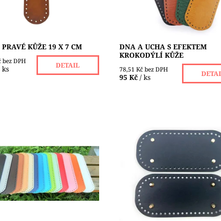
ost:
Skladem 2 ks
Dostupnost:
Skladem 2 ks
 PRAVÉ KŮŽE 19 X 7 CM
DNA A UCHA S EFEKTEM
KROKODÝLÍ KŮŽE
č bez DPH
DETAIL
/ ks
78,51 Kč bez DPH
DETA
95 Kč
/ ks
ko kůže je vhodné na výrobu
Dno z eko kůže s nožičkami je
 a tašek z přízí, macrame,
na výrobu kabelek a tašek z pří
bo špagátů. Má v sobě malé
macrame, šňůr nebo špagátů.
( Ø 4 mm ) pro snadnější
sobě malé otvory ( Ø 4 mm ) pr
Dostupnost:
Skladem 13 ks
ost:
Skladem 5 ks