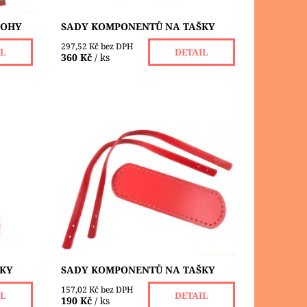
TOHY
SADY KOMPONENTŮ NA TAŠKY
297,52 Kč bez DPH
IL
DETAIL
360 Kč
/ ks
různé
Sady komponentů z eko kůže, různé
barvy. Složení: 2x ucho - délka 60
ířka 10
cm, šířka 2 cm 1 dno - délka 30 cm,
šířka 10 cm
Dostupnost:
Skladem 2 ks
ŠKY
SADY KOMPONENTŮ NA TAŠKY
157,02 Kč bez DPH
IL
DETAIL
190 Kč
/ ks