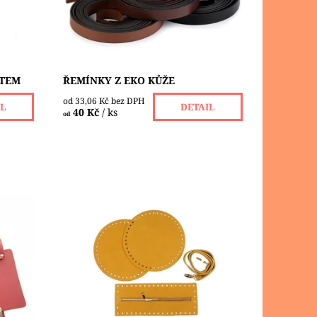
Dostupnost:
Skladem 1 ks
ÝTEM
ŘEMÍNKY Z EKO KŮŽE
od 33,06 Kč bez DPH
IL
DETAIL
40 Kč
/ ks
od
různé
Sada komponentů na tašku z eko
 cm 1
kůže. Povrch materiálu připomíná
pojeno
jemně broušenou kůži. Bočnice s
průměrem 20 cm mají po obvodě
dírky s průměrem...
Dostupnost:
Skladem 3 ks