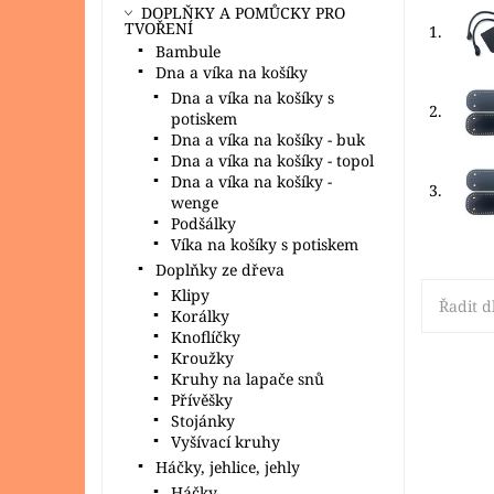
DOPLŇKY A POMŮCKY PRO
TVOŘENÍ
1.
Bambule
Dna a víka na košíky
Dna a víka na košíky s
2.
potiskem
Dna a víka na košíky - buk
Dna a víka na košíky - topol
Dna a víka na košíky -
3.
wenge
Podšálky
Víka na košíky s potiskem
Doplňky ze dřeva
Klipy
Řadit d
Korálky
Knoflíčky
Kroužky
Kruhy na lapače snů
Přívěšky
Velmi h
Stojánky
háčkova
Vyšívací kruhy
nejkvali
bezchr
Háčky, jehlice, jehly
certifik
Háčky