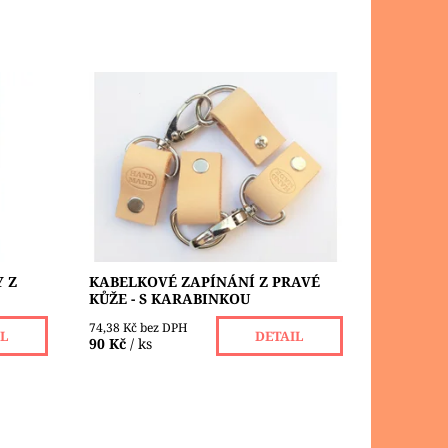
u
Kabelková zapínání s logem
 hovězí
Handmade a karabinou. Šíře kůže je
ná.
20 mm, celková délka propojeného
zapínání je 13 cm. Šroubovací nýty
umožňují zapínání...
Dostupnost:
Skladem 1 ks
Značka:
KREATINKA
 Z
KABELKOVÉ ZAPÍNÁNÍ Z PRAVÉ
KŮŽE - S KARABINKOU
74,38 Kč bez DPH
IL
DETAIL
90 Kč
/ ks