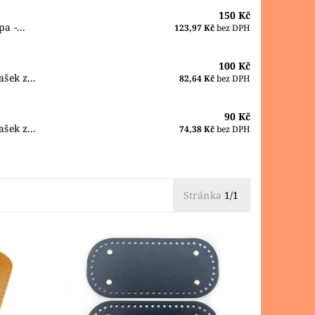
150 Kč
a -...
123,97 Kč
bez DPH
100 Kč
šek z...
82,64 Kč
bez DPH
90 Kč
šek z...
74,38 Kč
bez DPH
Stránka
1/1
výrobu
Dno z eko kůže s nožičkami je vhodné
me,
na výrobu kabelek a tašek z přízí,
 malé
macrame, šňůr nebo špagátů. Má v
í
sobě malé otvory ( Ø 4 mm ) pro...
Dostupnost:
Skladem 13 ks