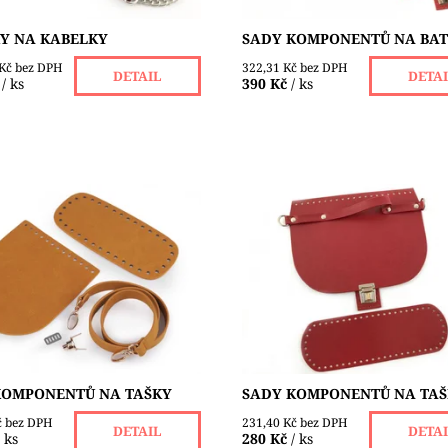
KY NA KABELKY
SADY KOMPONENTŮ NA BA
 Kč bez DPH
322,31 Kč bez DPH
DETAIL
DETA
/ ks
390 Kč
/ ks
broušené eko
Sady komponentů z eko kůže, 
užijete na výrobu háčkované
barvy. Kovové části jsou nikl
tené kabelky z přízí či
Složení: 1 dno - délka 30 cm, š
 Obsahuje všechny potřebné
cm 1 vrchní kus se...
no a klopu s...
Dostupnost:
Skladem 4 ks
ost:
Skladem 1 ks
KOMPONENTŮ NA TAŠKY
SADY KOMPONENTŮ NA TA
č bez DPH
231,40 Kč bez DPH
DETAIL
DETA
/ ks
280 Kč
/ ks