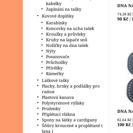
kabelky
DNA NA
Zapínání na tašky
74,38 Kč
Kovové doplňky
90 Kč
/ 
Karabinky
Koncovky na ucha tašek
Kroužky a průvleky
Kruhy na lapače snů
Nožičky na dna tašek
Nýty
Posunovače
Dno z e
Průchodky
na výrob
Přívěšky
macrame
Rámečky
sobě ma
Látkové tašky
Dostupn
Placky, hrnky a podšálky pro
radost
Plastová kanava
Polystyrenové výlisky
Pruženky
DNA NA
Připlétací vlákna
Spony na šátky a cardigany
82,64 Kč
100 Kč
Šňůry kroucené a proplétané (
lana )