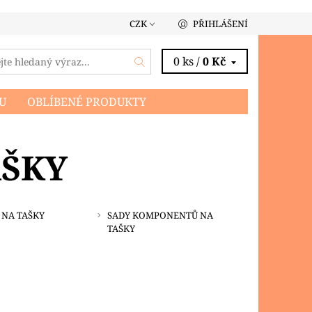
CZK
PŘIHLÁŠENÍ
0 ks /
0 Kč
U
OBLÍBENÉ PRODUKTY
AŠKY
 NA TAŠKY
SADY KOMPONENTŮ NA
TAŠKY