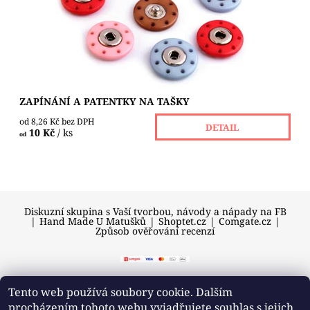
Dostupnost:
Skladem 9 ks
ZAPÍNÁNÍ A PATENTKY NA TAŠKY
od 8,26 Kč bez DPH
DETAIL
10 Kč
/ ks
od
Diskuzní skupina s Vaší tvorbou, návody a nápady na FB
|
Hand Made U Matušků
|
Shoptet.cz
|
Comgate.cz
|
Způsob ověřování recenzí
Tento web používá soubory cookie. Dalším
procházením tohoto webu vyjadřujete souhlas s jejich
2026 © U Matušků, všechna práva vyhrazena