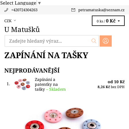
Select Language
▼
+420724304263
petramatuska
@
seznam.cz
0 Kč
CZK
0 ks /
U Matušků
ZAPÍNÁNÍ NA TAŠKY
NEJPRODÁVANĚJŠÍ
Zapínání a
od 10 Kč
1.
patentky na
8,26 Kč
bez DPH
tašky
–
Skladem
Designové plastové patentky využijete jako zapínání na
tašky, kabáty, bundy nebo mikiny. Jejich okraje lemují
dírky, za které je pohodlně našijete...