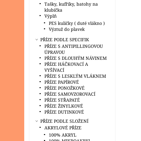
Tašky, kufříky, batohy na
klubíčka
Výplň
PES kuličky ( duté vlákno )
Výztuž do plavek
PŘÍZE PODLE SPECIFIK
PŘÍZE S ANTIPILLINGOVOU
ÚPRAVOU
PŘÍZE S DLOUHÝM NÁVINEM
PŘÍZE HÁČKOVACÍ A
VYŠÍVACÍ
PŘÍZE S LESKLÝM VLÁKNEM
PŘÍZE PAPÍROVÉ
PŘÍZE PONOŽKOVÉ
PŘÍZE SAMOVZOROVACÍ
PŘÍZE STŘAPATÉ
PŘÍZE ŽINYLKOVÉ
PŘÍZE DUTINKOVÉ
PŘÍZE PODLE SLOŽENÍ
AKRYLOVÉ PŘÍZE
100% AKRYL
100% MIKROAKRYL