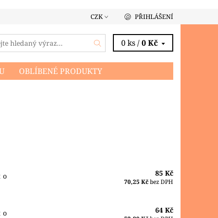
CZK
PŘIHLÁŠENÍ
0 ks /
0 Kč
U
OBLÍBENÉ PRODUKTY
85 Kč
t o
70,25 Kč
bez DPH
64 Kč
t o