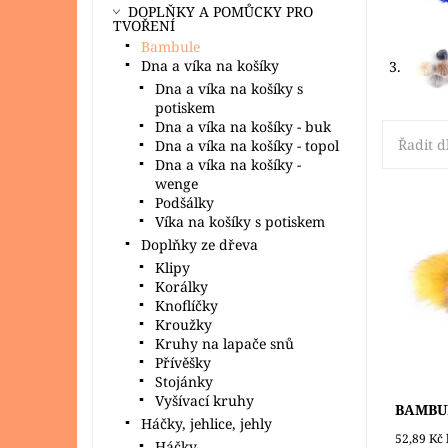
DOPLŇKY A POMŮCKY PRO
TVOŘENÍ
Bambule
Dna a víka na košíky
3.
Dna a víka na košíky s
potiskem
Dna a víka na košíky - buk
Řadit d
Dna a víka na košíky - topol
Dna a víka na košíky -
wenge
Podšálky
Víka na košíky s potiskem
Větší b
Doplňky ze dřeva
10% pol
Klipy
13 cm, 
Korálky
Dostupn
Knoflíčky
Značka:
Kroužky
Kruhy na lapače snů
Přívěšky
Stojánky
Vyšívací kruhy
BAMBU
Háčky, jehlice, jehly
52,89 Kč
Háčky