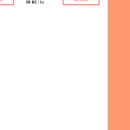
50 Kč
/ ks