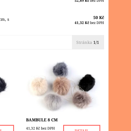
52,89 Kč
bez DPH
50 Kč
cm, s
41,32 Kč
bez DPH
Stránka
1/1
u a z
Menší bambule jsou z umělé kožešiny,
ůměru
velikost o průměru 8 cm, s malým
ní
pružným očkem nebo šňůrkou pro
uchycení
Dostupnost:
Skladem 2 ks
BAMBULE 8 CM
41,32 Kč bez DPH
IL
DETAIL