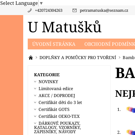
Select Language
▼
+420724304263
petramatuska
@
seznam.cz
U Matušků
ÚVODNÍ STRÁNKA
OBCHODNÍ PODMÍN
PRODÁVANÉ ZNAČKY
KONTAKTY
PO
DOPLŇKY A POMŮCKY PRO TVOŘENÍ
Bamb
B
KATEGORIE
NOVINKY
Limitovaná edice
NEJ
AKCE / DOPRODEJ
Certifikát děti do 3 let
Certifikát GOTS
1.
Certifikát OEKO-TEX
DÁRKOVÉ POUKAZY,
KATALOGY, VZORNÍKY,
ZÁPISNÍKY, NÁVODY
2.