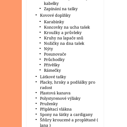
kabelky
Zapínání na tašky
Kovové doplňky
Karabinky
Koncovky na ucha tašek
Kroužky a průvleky
Kruhy na lapače snů
Nožičky na dna tašek
Nýty
Posunovače
Průchodky
Přívěšky
Rámečky
Látkové tašky
Placky, hrnky a podšálky pro
radost
Plastová kanava
Polystyrenové výlisky
Pruženky
Připlétací vlákna
Spony na šátky a cardigany
Šňůry kroucené a proplétané (
lana )