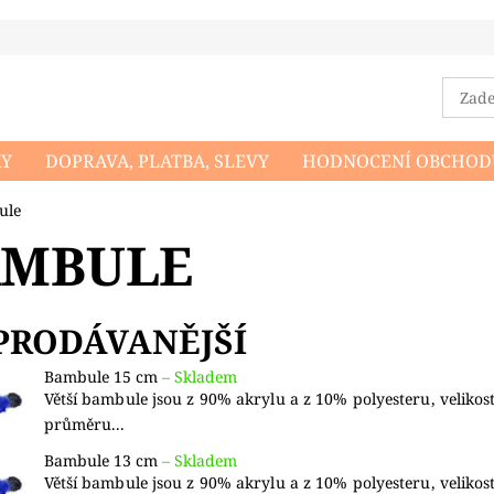
KY
DOPRAVA, PLATBA, SLEVY
HODNOCENÍ OBCHOD
DMÍNKY OCHRANY OSOBNÍCH ÚDAJŮ
NAPIŠTE NÁM
ule
AMBULE
PRODÁVANĚJŠÍ
Bambule 15 cm
–
Skladem
Větší bambule jsou z 90% akrylu a z 10% polyesteru, velikos
průměru...
Bambule 13 cm
–
Skladem
Větší bambule jsou z 90% akrylu a z 10% polyesteru, velikos