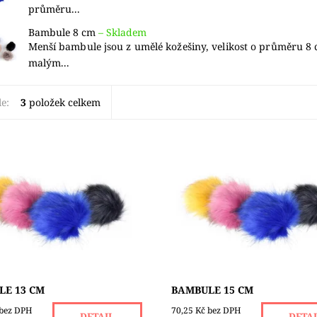
průměru...
Bambule 8 cm
–
Skladem
Menší bambule jsou z umělé kožešiny, velikost o průměru 8 
malým...
le:
3
položek celkem
ambule jsou z 90% akrylu a z
Větší bambule jsou z 90% akryl
yesteru, velikost o průměru
10% polyesteru, velikost o pr
se šňůrkou pro uchycení
15 cm, se šňůrkou pro uchyce
ost:
Skladem 2 ks
Dostupnost:
Skladem 1 ks
VLNA-HEP
Značka:
VLNA-HEP
LE 13 CM
BAMBULE 15 CM
 bez DPH
70,25 Kč bez DPH
DETAIL
DETA