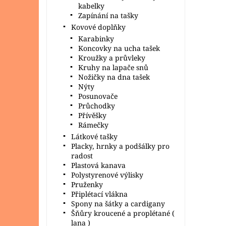
kabelky
Zapínání na tašky
Kovové doplňky
Karabinky
Koncovky na ucha tašek
Kroužky a průvleky
Kruhy na lapače snů
Nožičky na dna tašek
Nýty
Posunovače
Průchodky
Přívěšky
Rámečky
Látkové tašky
Placky, hrnky a podšálky pro
radost
Plastová kanava
Polystyrenové výlisky
Pruženky
Připlétací vlákna
Spony na šátky a cardigany
Šňůry kroucené a proplétané (
lana )