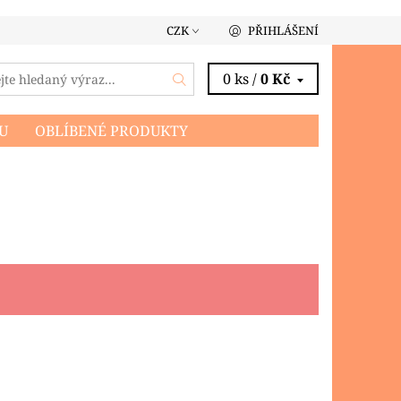
CZK
PŘIHLÁŠENÍ
0 ks /
0 Kč
U
OBLÍBENÉ PRODUKTY