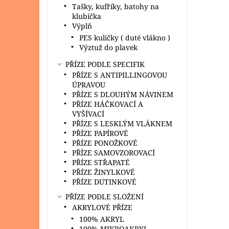
Tašky, kufříky, batohy na
klubíčka
Výplň
PES kuličky ( duté vlákno )
Výztuž do plavek
PŘÍZE PODLE SPECIFIK
PŘÍZE S ANTIPILLINGOVOU
ÚPRAVOU
PŘÍZE S DLOUHÝM NÁVINEM
PŘÍZE HÁČKOVACÍ A
VYŠÍVACÍ
PŘÍZE S LESKLÝM VLÁKNEM
PŘÍZE PAPÍROVÉ
PŘÍZE PONOŽKOVÉ
PŘÍZE SAMOVZOROVACÍ
PŘÍZE STŘAPATÉ
PŘÍZE ŽINYLKOVÉ
PŘÍZE DUTINKOVÉ
PŘÍZE PODLE SLOŽENÍ
AKRYLOVÉ PŘÍZE
100% AKRYL
100% MIKROAKRYL