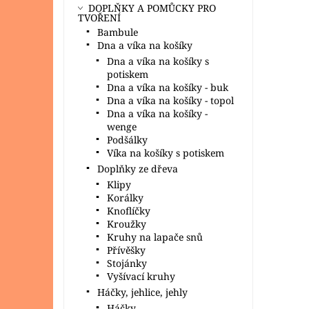
DOPLŇKY A POMŮCKY PRO
TVOŘENÍ
Bambule
Dna a víka na košíky
Dna a víka na košíky s
potiskem
Dna a víka na košíky - buk
Dna a víka na košíky - topol
Dna a víka na košíky -
wenge
Podšálky
Víka na košíky s potiskem
Doplňky ze dřeva
Klipy
Korálky
Knoflíčky
Kroužky
Kruhy na lapače snů
Přívěšky
Stojánky
Vyšívací kruhy
Háčky, jehlice, jehly
Háčky