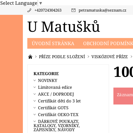
Select Language
▼
+420724304263
petramatuska
@
seznam.cz
U Matušků
ÚVODNÍ STRÁNKA
OBCHODNÍ PODMÍN
PRODÁVANÉ ZNAČKY
KONTAKTY
PO
PŘÍZE PODLE SLOŽENÍ
VISKÓZOVÉ PŘÍZE
10
KATEGORIE
NOVINKY
Limitovaná edice
AKCE / DOPRODEJ
Záznamy
Certifikát děti do 3 let
Certifikát GOTS
Certifikát OEKO-TEX
DÁRKOVÉ POUKAZY,
KATALOGY, VZORNÍKY,
ZÁPISNÍKY, NÁVODY