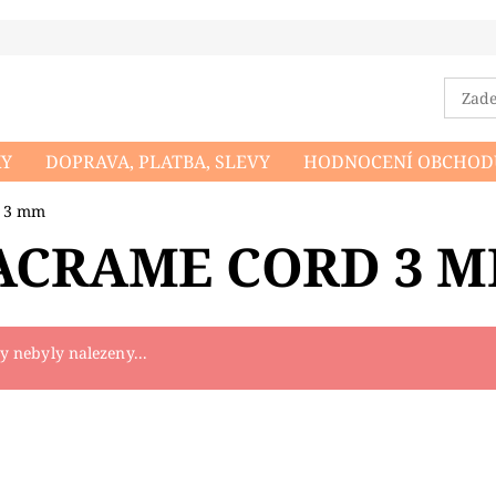
KY
DOPRAVA, PLATBA, SLEVY
HODNOCENÍ OBCHOD
DMÍNKY OCHRANY OSOBNÍCH ÚDAJŮ
NAPIŠTE NÁM
 3 mm
CRAME CORD 3 
 nebyly nalezeny...