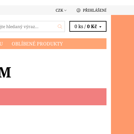
CZK
PŘIHLÁŠENÍ
0 ks /
0 Kč
U
OBLÍBENÉ PRODUKTY
MM