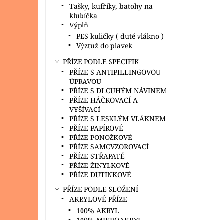
Tašky, kufříky, batohy na
klubíčka
Výplň
PES kuličky ( duté vlákno )
Výztuž do plavek
PŘÍZE PODLE SPECIFIK
PŘÍZE S ANTIPILLINGOVOU
ÚPRAVOU
PŘÍZE S DLOUHÝM NÁVINEM
PŘÍZE HÁČKOVACÍ A
VYŠÍVACÍ
PŘÍZE S LESKLÝM VLÁKNEM
PŘÍZE PAPÍROVÉ
PŘÍZE PONOŽKOVÉ
PŘÍZE SAMOVZOROVACÍ
PŘÍZE STŘAPATÉ
PŘÍZE ŽINYLKOVÉ
PŘÍZE DUTINKOVÉ
PŘÍZE PODLE SLOŽENÍ
AKRYLOVÉ PŘÍZE
100% AKRYL
100% MIKROAKRYL