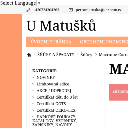
Select Language
▼
+420724304263
petramatuska
@
seznam.cz
U Matušků
ÚVODNÍ STRÁNKA
OBCHODNÍ PODMÍN
PRODÁVANÉ ZNAČKY
KONTAKTY
PO
ŠŇŮRY A ŠPAGÁTY
Šňůry
Macrame Cord
MA
KATEGORIE
NOVINKY
Limitovaná edice
AKCE / DOPRODEJ
Záznamy
Certifikát děti do 3 let
Certifikát GOTS
Certifikát OEKO-TEX
DÁRKOVÉ POUKAZY,
KATALOGY, VZORNÍKY,
ZÁPISNÍKY, NÁVODY