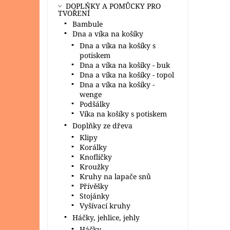
DOPLŇKY A POMŮCKY PRO
TVOŘENÍ
Bambule
Dna a víka na košíky
Dna a víka na košíky s
potiskem
Dna a víka na košíky - buk
Dna a víka na košíky - topol
Dna a víka na košíky -
wenge
Podšálky
Víka na košíky s potiskem
Doplňky ze dřeva
Klipy
Korálky
Knoflíčky
Kroužky
Kruhy na lapače snů
Přívěšky
Stojánky
Vyšívací kruhy
Háčky, jehlice, jehly
Háčky