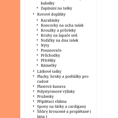
kabelky
Zapínání na tašky
Kovové doplňky
Karabinky
Koncovky na ucha tašek
Kroužky a průvleky
Kruhy na lapače snů
Nožičky na dna tašek
Nýty
Posunovače
Průchodky
Přívěšky
Rámečky
Látkové tašky
Placky, hrnky a podšálky pro
radost
Plastová kanava
Polystyrenové výlisky
Pruženky
Připlétací vlákna
Spony na šátky a cardigany
Šňůry kroucené a proplétané (
lana )