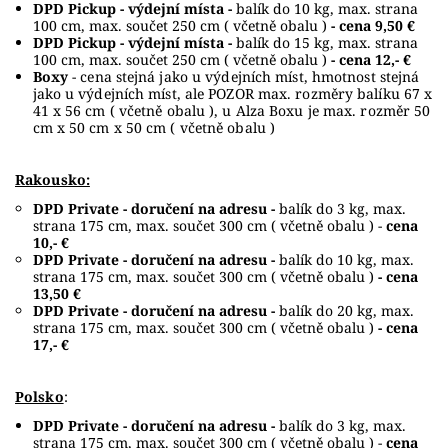
DPD Pickup - výdejní místa -
balík do 10 kg, max. strana
100 cm, max. součet 250 cm ( včetně obalu )
- cena 9,50 €
DPD Pickup - výdejní místa -
balík do 15 kg, max. strana
100 cm, max. součet 250 cm ( včetně obalu )
- cena 12,- €
Boxy
- cena stejná jako u výdejních míst, hmotnost stejná
jako u výdejních míst, ale POZOR max. rozměry balíku 67 x
41 x 56 cm ( včetně obalu ), u Alza Boxu je max. rozměr 50
cm x 50 cm x 50 cm ( včetně obalu )
Rakousko:
DPD Private - doručení na adresu -
balík do 3 kg, max.
strana 175 cm, max. součet 300 cm ( včetně obalu ) -
cena
10,- €
DPD Private - doručení na adresu -
balík do 10 kg, max.
strana 175 cm, max. součet 300 cm ( včetně obalu )
- cena
13,50 €
DPD Private - doručení na adresu -
balík do 20 kg, max.
strana 175 cm, max. součet 300 cm ( včetně obalu )
- cena
17,- €
Polsko
:
DPD Private - doručení na adresu -
balík do 3 kg, max.
strana 175 cm, max. součet 300 cm ( včetně obalu ) -
cena