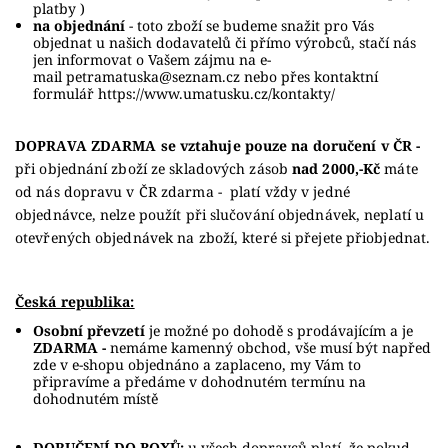
platby )
na objednání
- toto zboží se budeme snažit pro Vás
objednat u našich dodavatelů či přímo výrobců, stačí nás
jen informovat o Vašem zájmu na e-
mail
petramatuska@seznam.cz
nebo přes kontaktní
formulář
https://www.umatusku.cz/kontakty/
DOPRAVA ZDARMA se vztahuje pouze na doručení v ČR -
při objednání zboží ze skladových zásob
nad 2000,-Kč
máte
od nás dopravu v ČR zdarma - platí vždy v jedné
objednávce, nelze použít při slučování objednávek, neplatí u
otevřených objednávek na zboží, které si přejete přiobjednat.
Česká republika:
Osobní převzetí
je možné
po dohodě s prodávajícím a je
ZDARMA -
nemáme kamenný obchod, vše musí být napřed
zde v e-shopu objednáno a zaplaceno, my Vám to
připravíme a předáme v dohodnutém termínu na
dohodnutém místě
DORUČENÍ DO BOXŮ:
u všech dopravců platí, že pokud