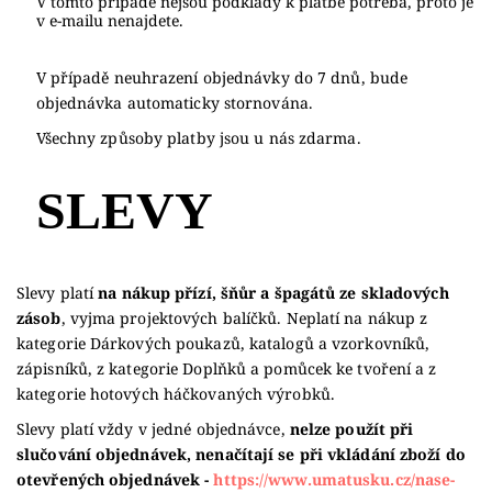
V tomto případě nejsou podklady k platbě potřeba, proto je
v e-mailu nenajdete.
V případě neuhrazení objednávky do 7 dnů, bude
objednávka automaticky stornována.
Všechny způsoby platby jsou u nás zdarma.
SLEVY
Slevy platí
na nákup přízí, šňůr a špagátů ze skladových
zásob
, vyjma projektových balíčků. Neplatí na nákup z
kategorie Dárkových poukazů, katalogů a vzorkovníků,
zápisníků, z kategorie Doplňků a pomůcek ke tvoření a z
kategorie hotových háčkovaných výrobků.
Slevy platí vždy v jedné objednávce,
nelze použít při
slučování objednávek, nenačítají se při vkládání zboží do
otevřených objednávek -
https://www.umatusku.cz/nase-