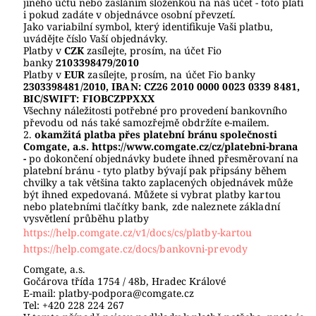
jiného účtu nebo zasláním složenkou na náš účet
- toto platí
i pokud zadáte v objednávce osobní převzetí.
Jako variabilní symbol, který identifikuje Vaši platbu,
uvádějte číslo Vaší objednávky.
Platby v
CZK
zasílejte, prosím, na účet Fio
banky
2103398479
/2010
Platby
v
EUR
zasílejte
, prosím, na účet Fio banky
2303398481
/2010, IBAN:
CZ26 2010 0000 0023 0339 8481
,
BIC/SWIFT: FIOBCZPPXXX
Všechny náležitosti potřebné pro provedení bankovního
převodu od nás také samozřejmě obdržíte e-mailem.
2.
okamžitá platba přes platební bránu
společnosti
Comgate, a.s.
https://www.comgate.cz/cz/platebni-brana
-
po dokončení objednávky budete ihned přesměrovaní na
platební bránu - tyto platby bývají pak připsány během
chvilky a tak většina takto zaplacených objednávek může
být ihned expedovaná. Můžete si vybrat
platby kartou
nebo platebními tlačítky bank, zde naleznete základní
vysvětlení průběhu platby
https://help.comgate.cz/v1/docs/cs/platby-kartou
https://help.comgate.cz/docs/bankovni-prevody
Comgate, a.s.
Gočárova třída 1754 / 48b, Hradec Králové
E-mail:
platby-podpora@comgate.cz
Tel:
+420 228 224 267