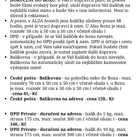
bude Vámi zvolený box plný, uloží dopravce Váš balíček na
nejbližší volné místo a bude Vás o tom informovat. Není to
důvod k reklamaci.
A pozor, v ALZA boxech jsou balíčky uloženy pouze 48
hodin, poté je vrací dopravci k nám. U Alza Boxu je max.
rozměr 50 cm x 50 cm x 50 cm ( včetně obalu )
DPD - v případě, že se Váš balíček do boxu nevejde,
automaticky ho DPD posílá zpět k nám. DPD si účtuje i cestu
zpět k nám, což Vám také naúčtujeme. Pokud budete chtít
balíček poslat znova, je nutné zaplatit další dopravu.
Balíkovna - v případě, že se Váš balíček do boxu nevejde,
Balíkovna ho automaticky uloží na nejbližším kamenném
výdejním místě.
České pošta - Balíkovna
- na pobočku nebo do Boxu - max.
rozměry 70 cm x 50 cm x 50 cm ( včetně obalu ), u Boxu
je max. rozměr 50 cm x 50 cm x 50 cm ( včetně obalu )
-
cena 85,- Kč
České pošta - Balíkovna na adresu
-
cena 120,- Kč
DPD Private - doručení na adresu -
balík do 5 kg, max.
strana 175 cm, max. součet 300 cm ( včetně obalu ) -
cena
160,- Kč
DPD Private - doručení na adresu -
balík do 10 kg, max.
strana 175 cm, max. součet 300 cm ( včetně obalu )
- cena