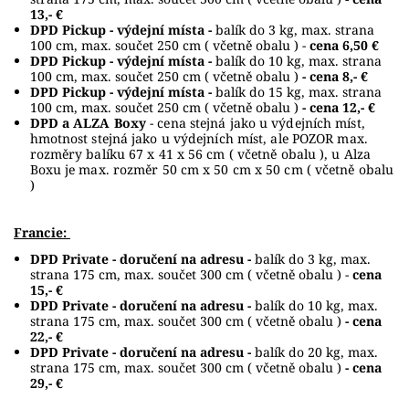
13,- €
DPD Pickup - výdejní místa -
balík do 3 kg, max. strana
100 cm, max. součet 250 cm ( včetně obalu ) -
cena 6,50 €
DPD Pickup - výdejní místa -
balík do 10 kg, max. strana
100 cm, max. součet 250 cm ( včetně obalu )
- cena 8,- €
DPD Pickup - výdejní místa -
balík do 15 kg, max. strana
100 cm, max. součet 250 cm ( včetně obalu )
- cena 12,- €
DPD a ALZA Boxy
- cena stejná jako u výdejních míst,
hmotnost stejná jako u výdejních míst, ale POZOR max.
rozměry balíku 67 x 41 x 56 cm ( včetně obalu ), u Alza
Boxu je max. rozměr 50 cm x 50 cm x 50 cm ( včetně obalu
)
Francie:
DPD Private - doručení na adresu -
balík do 3 kg, max.
strana 175 cm, max. součet 300 cm ( včetně obalu ) -
cena
15,- €
DPD Private - doručení na adresu -
balík do 10 kg, max.
strana 175 cm, max. součet 300 cm ( včetně obalu )
- cena
22,- €
DPD Private - doručení na adresu -
balík do 20 kg, max.
strana 175 cm, max. součet 300 cm ( včetně obalu )
- cena
29,- €