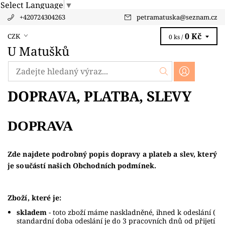
Select Language
▼
+420724304263
petramatuska
@
seznam.cz
0 Kč
CZK
0 ks /
U Matušků
DOPRAVA, PLATBA, SLEVY
DOPRAVA
Zde najdete podrobný popis dopravy a plateb a slev, který
je součástí našich Obchodních podmínek.
Zboží, které je:
skladem
- toto zboží máme naskladněné, ihned k odeslání (
standardní doba odeslání je do 3 pracovních dnů od přijetí