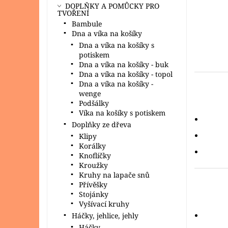
DOPLŇKY A POMŮCKY PRO
TVOŘENÍ
Bambule
Dna a víka na košíky
Dna a víka na košíky s
potiskem
Dna a víka na košíky - buk
Dna a víka na košíky - topol
Dna a víka na košíky -
wenge
Podšálky
Víka na košíky s potiskem
Doplňky ze dřeva
Klipy
Korálky
Knoflíčky
Kroužky
Kruhy na lapače snů
Přívěšky
Stojánky
Vyšívací kruhy
Háčky, jehlice, jehly
Háčky