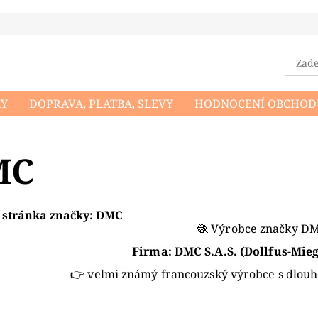
KY
DOPRAVA, PLATBA, SLEVY
HODNOCENÍ OBCHOD
DMÍNKY OCHRANY OSOBNÍCH ÚDAJŮ
NAPIŠTE NÁM
MC
stránka značky:
DMC
🧶 Výrobce značky D
Firma:
DMC S.A.S. (Dollfus-Mie
👉 velmi známý francouzský výrobce s dlouho