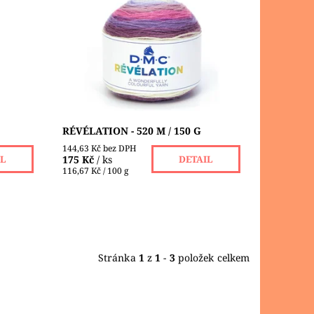
Směsová vlněná s vysokým návinem,
né
v zajímavě zkombinovaných
tř
barvách. Každý kousek zhotovený z
letení
této příze bude vypadat originálně.
Své uplatnění...
Dostupnost:
Skladem 1 ks
Značka:
DMC
RÉVÉLATION - 520 M / 150 G
144,63 Kč bez DPH
175 Kč
/ ks
IL
DETAIL
116,67 Kč / 100 g
Stránka
1
z
1
-
3
položek celkem