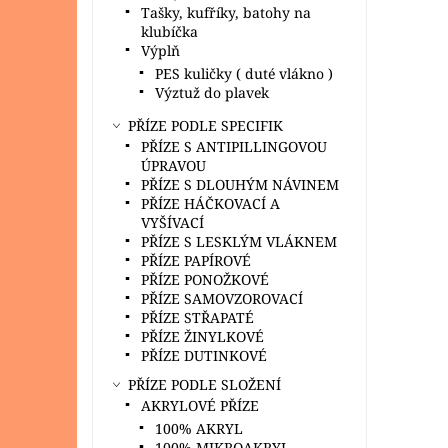
Tašky, kufříky, batohy na
klubíčka
Výplň
PES kuličky ( duté vlákno )
Výztuž do plavek
PŘÍZE PODLE SPECIFIK
PŘÍZE S ANTIPILLINGOVOU
ÚPRAVOU
PŘÍZE S DLOUHÝM NÁVINEM
PŘÍZE HÁČKOVACÍ A
VYŠÍVACÍ
PŘÍZE S LESKLÝM VLÁKNEM
PŘÍZE PAPÍROVÉ
PŘÍZE PONOŽKOVÉ
PŘÍZE SAMOVZOROVACÍ
PŘÍZE STŘAPATÉ
PŘÍZE ŽINYLKOVÉ
PŘÍZE DUTINKOVÉ
PŘÍZE PODLE SLOŽENÍ
AKRYLOVÉ PŘÍZE
100% AKRYL
100% MIKROAKRYL