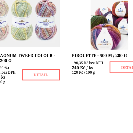
DO VYPRODÁNÍ ZÁSOB!!!
Příze ideální pro pletení pěkně
 hřejivá pletací příze vytváří
vzorovaných šálů. Objevte růz
postupné přechody dokonale
vícebarevné efekty ukryté uvni
ch barev. Vhodná na svetry,
každého klubka Pirouette při p
.
nádherných...
ost:
Skladem 1 ks
Dostupnost:
Skladem 3 ks
DMC
Značka:
DMC
MAGNUM TWEED COLOUR -
PIROUETTE - 500 M / 200 G
 200 G
198,35 Kč bez DPH
240 Kč
/ ks
DETA
30 %)
č bez DPH
120 Kč / 100 g
DETAIL
/ ks
00 g