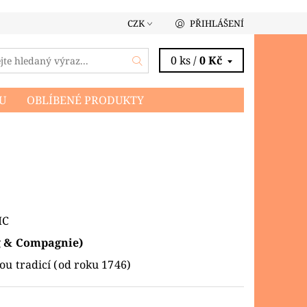
CZK
PŘIHLÁŠENÍ
0 ks /
0 Kč
U
OBLÍBENÉ PRODUKTY
MC
g & Compagnie)
u tradicí (od roku 1746)