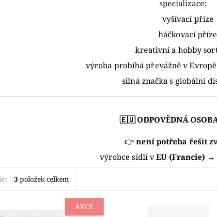
specializace:
vyšívací příze
háčkovací příz
kreativní a hobby so
výroba probíhá převážně v Evropě 
silná značka s globální di
🇪🇺 ODPOVĚDNÁ OSOBA
👉
není potřeba řešit z
výrobce sídlí v
EU (Francie)
→ 
le:
3
položek celkem
AKCE