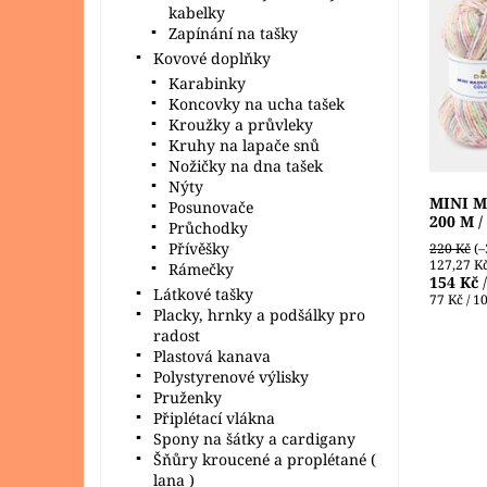
kabelky
POUZE 
Silnější
Zapínání na tašky
krásné 
Kovové doplňky
sladěný
Karabinky
ponča,..
Koncovky na ucha tašek
Dostupn
Kroužky a průvleky
Značka:
Kruhy na lapače snů
Nožičky na dna tašek
Nýty
MINI 
Posunovače
200 M /
Průchodky
Přívěšky
220 Kč
(–
127,27 K
Rámečky
154 Kč
Látkové tašky
77 Kč / 1
Placky, hrnky a podšálky pro
radost
Plastová kanava
Polystyrenové výlisky
Pruženky
Připlétací vlákna
Spony na šátky a cardigany
Šňůry kroucené a proplétané (
lana )