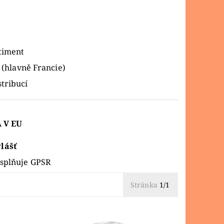
e
rtiment
(hlavně Francie)
stribucí
 V EU
vlášť
splňuje GPSR
Stránka
1/1