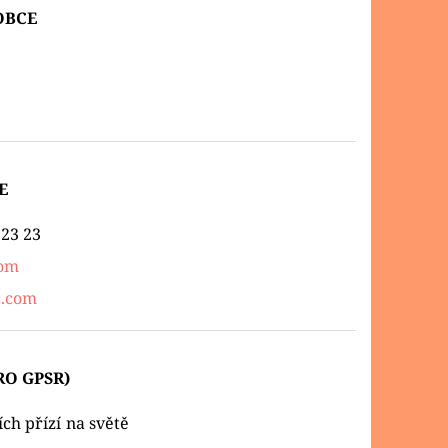
OBCE
e
E
 23 23
om
c.com
RO GPSR)
ích přízí na světě