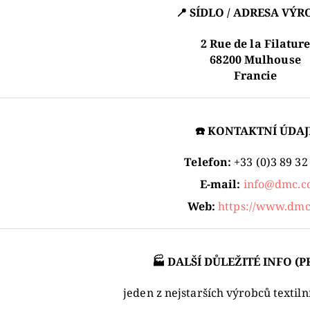
📍 SÍDLO / ADRESA VÝR
2 Rue de la Filatur
68200 Mulhouse
Francie
☎️ KONTAKTNÍ ÚDAJ
Telefon:
+33 (0)3 89 32
E-mail:
info@dmc.c
Web:
https://www.dm
🏭 DALŠÍ DŮLEŽITÉ INFO (P
jeden z nejstarších výrobců textiln