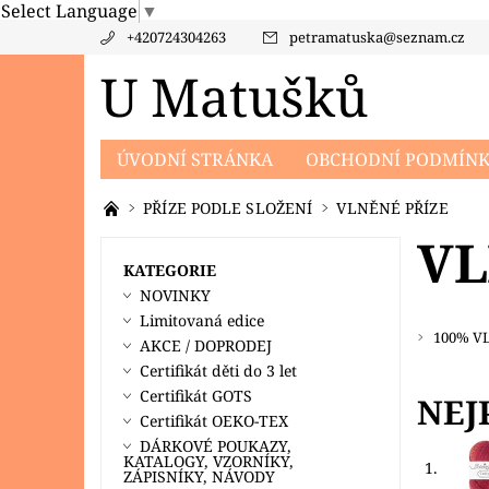
Select Language
▼
+420724304263
petramatuska
@
seznam.cz
U Matušků
ÚVODNÍ STRÁNKA
OBCHODNÍ PODMÍN
PRODÁVANÉ ZNAČKY
KONTAKTY
PO
PŘÍZE PODLE SLOŽENÍ
VLNĚNÉ PŘÍZE
VL
KATEGORIE
NOVINKY
Limitovaná edice
100% V
AKCE / DOPRODEJ
Certifikát děti do 3 let
Certifikát GOTS
NEJ
Certifikát OEKO-TEX
DÁRKOVÉ POUKAZY,
KATALOGY, VZORNÍKY,
1.
ZÁPISNÍKY, NÁVODY