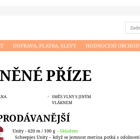
KY
DOPRAVA, PLATBA, SLEVY
HODNOCENÍ OBCHOD
DMÍNKY OCHRANY OSOBNÍCH ÚDAJŮ
NAPIŠTE NÁM
NĚNÉ PŘÍZE
LNA
SMĚS VLNY S JINÝM
VLÁKNEM
PRODÁVANĚJŠÍ
Unity - 420 m / 100 g
–
Skladem
Scheepjes Unity – když se jemnost merina potká s odolností.