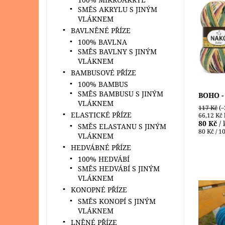
POUZE 
SMĚS AKRYLU S JINÝM
jednoho
VLÁKNEM
dospělá
BAVLNĚNÉ PŘÍZE
dětskýc
100% BAVLNA
kvalitní 
SMĚS BAVLNY S JINÝM
Dostupn
VLÁKNEM
Značka:
BAMBUSOVÉ PŘÍZE
100% BAMBUS
SMĚS BAMBUSU S JINÝM
BOHO - 
VLÁKNEM
117 Kč
(–
ELASTICKÉ PŘÍZE
66,12 Kč
80 Kč
/ 
SMĚS ELASTANU S JINÝM
80 Kč / 1
VLÁKNEM
HEDVÁBNÉ PŘÍZE
100% HEDVÁBÍ
SMĚS HEDVÁBÍ S JINÝM
VLÁKNEM
KONOPNÉ PŘÍZE
Řetízko
SMĚS KONOPÍ S JINÝM
nejlepš
VLÁKNEM
ideální 
LNĚNÉ PŘÍZE
háčková