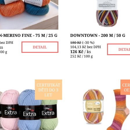
vlny a nylonových vláken....
ost:
Skladem 17 ks
KATIA
Dostupnost:
Skladem 5 ks
Značka:
SCHEEPJES
-MERINO FINE - 75 M / 25 G
DOWNTOWN - 200 M / 50 G
 bez DPH
180 Kč
(–30 %)
ks
104,13 Kč bez DPH
DETAIL
DETA
126 Kč
/ ks
100 g
252 Kč / 100 g
CERTIFIKÁT
CER
DĚTI DO 3
OE
a od Vlna-Hep 🇨🇿 Když chceš
Ponožková příze, 4-vrstvá. Odo
LET
 teplo. A opravdu jemnost. 💛
lze prát v pračce, sušit v sušičc
 Vlna-Hep je silnější příze ze
bavlnou a strečovým obsahem 
rino vlny, která tě zahřeje...
ideální na léto!
ost:
Skladem 10 ks
Dostupnost:
Skladem 7 ks
VLNA-HEP
Značka:
RELLANA