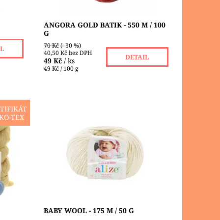
ANGORA GOLD BATIK - 550 M / 100
G
70 Kč
(–30 %)
IL
40,50 Kč bez DPH
DETAIL
49 Kč
/ ks
49 Kč / 100 g
TIFIKÁT
KO-TEX
Baby Wool je měkká tenčí příze firmy
ilních
Alize, vyrobena ze směsi
užívaná
vlny, akrylu a bambusu. Baby Wool
příze nedráždí pokožku, a proto
vyhovuje i těm...
Dostupnost:
Skladem 6 ks
Značka:
ALIZE
BABY WOOL - 175 M / 50 G