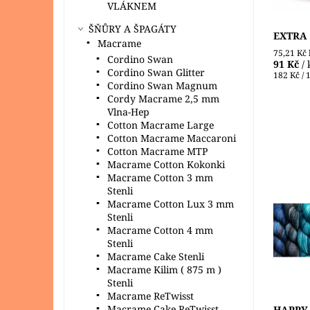
VLÁKNEM
ŠŇŮRY A ŠPAGÁTY
EXTRA -
Macrame
75,21 Kč
Cordino Swan
91 Kč
/ 
Cordino Swan Glitter
182 Kč / 
Cordino Swan Magnum
Cordy Macrame 2,5 mm
Vlna-Hep
Cotton Macrame Large
Cotton Macrame Maccaroni
Cotton Macrame MTP
Macrame Cotton Kokonki
Macrame Cotton 3 mm
Gazzal 
Stenli
ponožko
Macrame Cotton Lux 3 mm
barvení
Stenli
háčková
Macrame Cotton 4 mm
zapadne
Stenli
Dostupn
Macrame Cake Stenli
Značka:
Macrame Kilim ( 875 m )
Stenli
Macrame ReTwisst
Macrame Cake ReTwisst
HAPPY F