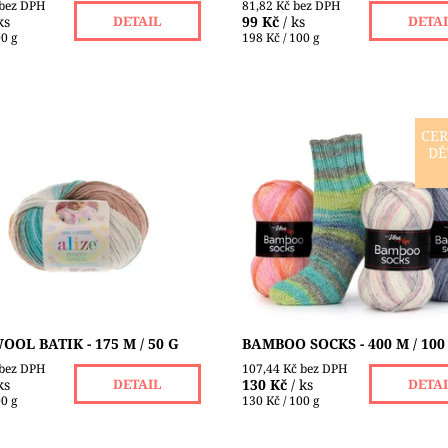
 bez DPH
81,82 Kč bez DPH
ks
99 Kč
/ ks
DETAIL
DETA
00 g
198 Kč / 100 g
CER
DĚ
ol je měkká tenčí příze firmy
První 100% přírodní ponožkov
vyrobena ze směsi
výrobce Vlna-Hep. Polyamid
krylu a bambusu. Baby Wool
nahradili bambusovou viskóz
edráždí pokožku, a proto
především kvůli antialergenn
 i těm...
vlastnostem. Zároveň je...
ost:
Skladem 20 ks
Dostupnost:
Skladem 3 ks
ALIZE
Značka:
VLNA-HEP
OOL BATIK - 175 M / 50 G
BAMBOO SOCKS - 400 M / 100
 bez DPH
107,44 Kč bez DPH
ks
130 Kč
/ ks
DETAIL
DETA
00 g
130 Kč / 100 g