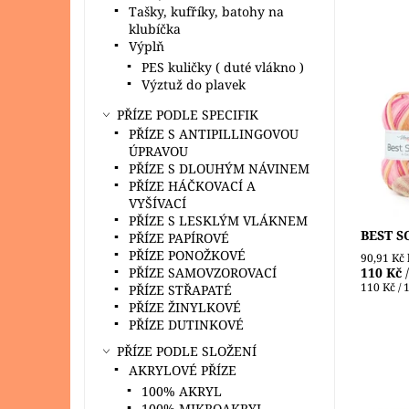
Tašky, kufříky, batohy na
klubíčka
Výplň
PES kuličky ( duté vlákno )
Barevná
Výztuž do plavek
výrobce
vlna s 
PŘÍZE PODLE SPECIFIK
polyami
PŘÍZE S ANTIPILLINGOVOU
doporuč
ÚPRAVOU
Dostupn
PŘÍZE S DLOUHÝM NÁVINEM
Značka:
PŘÍZE HÁČKOVACÍ A
VYŠÍVACÍ
PŘÍZE S LESKLÝM VLÁKNEM
BEST SO
PŘÍZE PAPÍROVÉ
PŘÍZE PONOŽKOVÉ
90,91 Kč
PŘÍZE SAMOVZOROVACÍ
110 Kč
110 Kč / 
PŘÍZE STŘAPATÉ
PŘÍZE ŽINYLKOVÉ
PŘÍZE DUTINKOVÉ
PŘÍZE PODLE SLOŽENÍ
AKRYLOVÉ PŘÍZE
100% AKRYL
100% MIKROAKRYL