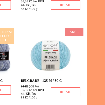
36,36 Kč bez DPH
44 Kč
/ ks
IL
DETAIL
88 Kč / 100 g
TIFIKÁT
AKCE
TI DO 3
á příze
POUZE DO VYPRODÁNÍ ZÁSOB!!!
LET
Belgrade je směsová příze z alpaky,
ou
mohéru, polyamidu a viskózy. Je to
ím
měkká, lehká a při pletení
přirozeně...
Dostupnost:
Skladem 2 ks
Značka:
ETROFIL
 G
BELGRADE - 125 M / 50 G
64 Kč
(–31 %)
36,36 Kč bez DPH
IL
DETAIL
44 Kč
/ ks
88 Kč / 100 g