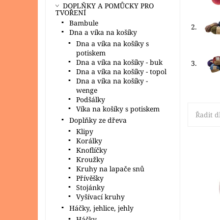
DOPLŇKY A POMŮCKY PRO
TVOŘENÍ
Bambule
2.
Dna a víka na košíky
Dna a víka na košíky s
potiskem
Dna a víka na košíky - buk
3.
Dna a víka na košíky - topol
Dna a víka na košíky -
wenge
Podšálky
Víka na košíky s potiskem
Řadit d
Doplňky ze dřeva
Klipy
Korálky
Knoflíčky
Kroužky
Jemná a
příze v
Kruhy na lapače snů
projekty
Přívěšky
Stojánky
Dostupn
Vyšívací kruhy
Značka:
Háčky, jehlice, jehly
Háčky