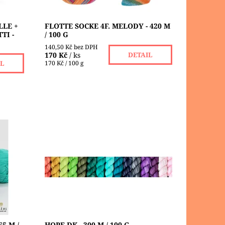
LLE +
FLOTTE SOCKE 4F. MELODY - 420 M
TI -
/ 100 G
140,50 Kč bez DPH
170 Kč
/ ks
DETAIL
170 Kč / 100 g
IL
ná
Simy's Studio HOPE DK je vyrobeno z
uční
nádherně měkké 100% superwash
lá
merino vlny. Příze je dostupná v 15
ého
krásných barevných kombinacích, od
jemných...
Dostupnost:
Skladem 2 ks
Značka:
SIMY´S STUDIO
5 M /
HOPE DK - 300 M / 100 G