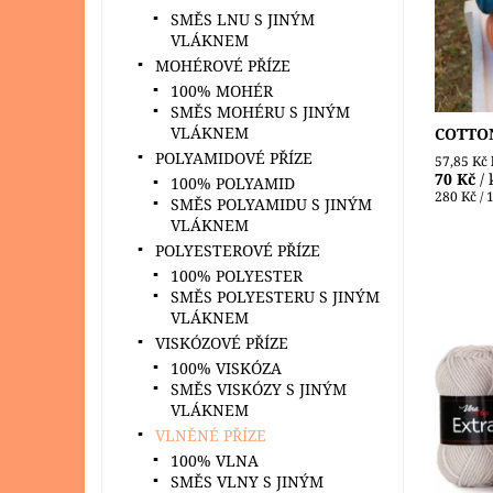
SMĚS LNU S JINÝM
Dostupn
VLÁKNEM
Značka:
MOHÉROVÉ PŘÍZE
100% MOHÉR
SMĚS MOHÉRU S JINÝM
VLÁKNEM
COTTON
POLYAMIDOVÉ PŘÍZE
57,85 Kč
70 Kč
/ 
100% POLYAMID
280 Kč / 
SMĚS POLYAMIDU S JINÝM
VLÁKNEM
POLYESTEROVÉ PŘÍZE
100% POLYESTER
SMĚS POLYESTERU S JINÝM
VLÁKNEM
VISKÓZOVÉ PŘÍZE
🧶 Extr
100% VISKÓZA
opravdu
SMĚS VISKÓZY S JINÝM
Extra od
VLÁKNEM
100% me
VLNĚNÉ PŘÍZE
Dostupn
100% VLNA
Značka:
SMĚS VLNY S JINÝM