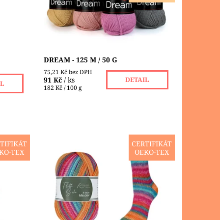
luxusně...
Dostupnost:
Skladem 6 ks
Značka:
VLNA-HEP
DREAM - 125 M / 50 G
75,21 Kč bez DPH
91 Kč
/ ks
DETAIL
IL
182 Kč / 100 g
TIFIKÁT
CERTIFIKÁT
KO-TEX
OEKO-TEX
lná,
Flotte Socke Melody je víc než jen
e, s
vlna - je to kombinace kvality a
-
estetické rozmanitosti. Tato
ponožková příze vyrobená v Itálii z
vysoce...
Dostupnost:
Skladem 8 ks
Značka:
RELLANA