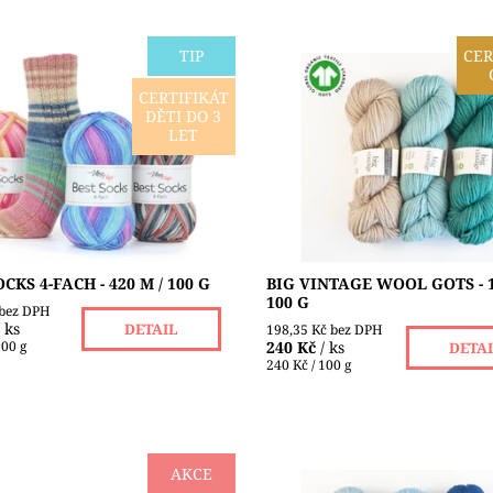
TIP
CER
 ponožková příze českého
Pro všechny, kteří potřebují 
CERTIFIKÁT
 VLNA-HEP ve složení: 75%
od „měkkého“ merina: Vintage 
DĚTI DO 3
úpravou superwash + 25%
mohutná příze spředená se
LET
d, s návinem: 100g - ca 420m,
„staromódním“ zákrutem, kter
ená...
vašemu projektu...
ost:
Skladem 2 ks
Dostupnost:
Skladem 6 ks
VLNA-HEP
Značka:
ERIKA KNIGHT
CKS 4-FACH - 420 M / 100 G
BIG VINTAGE WOOL GOTS - 1
100 G
 bez DPH
/ ks
DETAIL
198,35 Kč bez DPH
100 g
240 Kč
/ ks
DETA
240 Kč / 100 g
AKCE