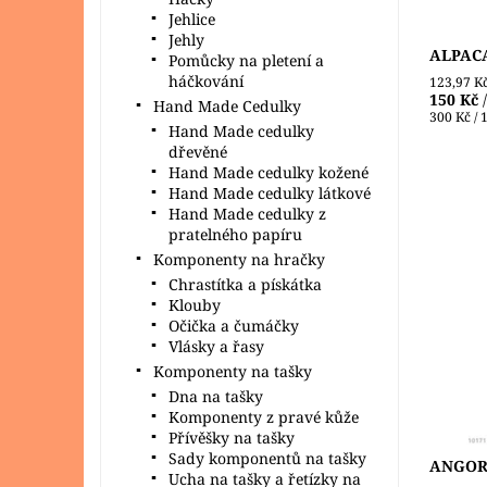
Jehlice
Jehly
ALPACA 
Pomůcky na pletení a
háčkování
123,97 K
150 Kč
Hand Made Cedulky
300 Kč / 
Hand Made cedulky
dřevěné
Hand Made cedulky kožené
Hand Made cedulky látkové
Hand Made cedulky z
pratelného papíru
Komponenty na hračky
Lehoučk
Chrastítka a pískátka
NAKO, z
Klouby
mohéru 
Očička a čumáčky
v zajím
Vlásky a řasy
najde...
Komponenty na tašky
Dostupn
Dna na tašky
Značka:
Komponenty z pravé kůže
Přívěšky na tašky
Sady komponentů na tašky
ANGORA
Ucha na tašky a řetízky na