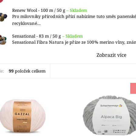
Renew Wool - 100 m / 50 g
–
Skladem
Pro milovníky přírodních přízí nabízíme tuto směs panenské
recyklované...
Sensational - 83 m / 50 g
–
Skladem
Sensational Fibra Natura je příze ze 100% merino vlny, zná
Zobrazit více
le:
99
položek celkem
 krásně nadýchaná teploučká
POUZE DO VYPRODÁNÍ ZÁSOB!
hodná pro všechny zimní
Alpaca Big je skutečná trendo
.
příze. Superjemná vlákna alp
dodávají přízi hebkost, zatímc
ost:
Skladem 4 ks
dodává lehkost,...
GAZZAL
Dostupnost:
Skladem 2 ks
Značka:
SCHACHENMAY