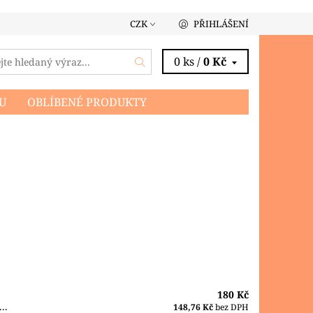
CZK
PŘIHLÁŠENÍ
0 ks /
0 Kč
U
OBLÍBENÉ PRODUKTY
180 Kč
..
148,76 Kč
bez DPH