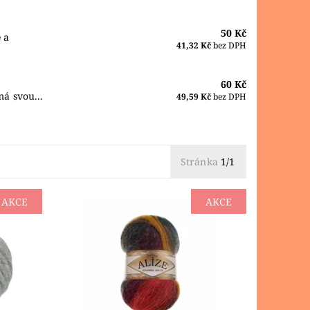
50 Kč
 a
41,32 Kč
bez DPH
60 Kč
má svou...
49,59 Kč
bez DPH
Stránka
1/1
AKCE
AKCE
!!
POUZE DO VYPRODÁNÍ ZÁSOB!!!
vá
Slabší samovzorovací příze s vlnou,
aky
vhodná především na svetříky, šátky
o akryl
a šály.
Dostupnost:
Skladem 1 ks
Značka:
ALIZE
R