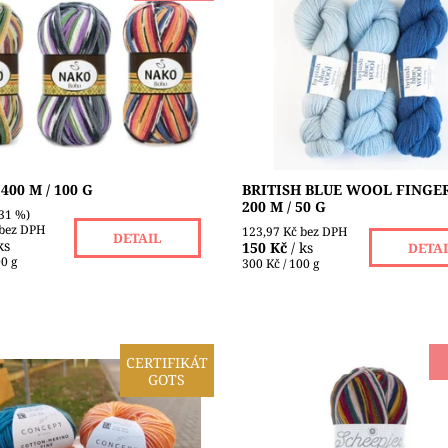
DO VYPRODÁNÍ ZÁSOB!!! Z
Toto je jemnější verze British B
 klubíčka upletete jeden pár
100, 100% britská vlna z ovce
ckých ponožek nebo dva páry
Bluefaced Leicester. Vlna tohot
h. Díky vysokému podílu
plemene, považovaná za
vlny...
nejluxusnější britské...
ost:
Skladem 7 ks
Dostupnost:
Skladem 8 ks
NAKO
Značka:
ERIKA KNIGHT
400 M / 100 G
BRITISH BLUE WOOL FINGER
200 M / 50 G
31 %)
 bez DPH
123,97 Kč bez DPH
DETAIL
ks
150 Kč
/ ks
DETA
00 g
300 Kč / 100 g
CERTIFIKÁT
GOTS
vá příze z organické bavlny a
POUZE DO VYPRODÁNÍ ZÁSOB!
í Merino vlny. Všestranná příze
Scheepjes Downtown je
jak pro pletení, tak pro
samovzorovací prémiová směs
ní pomocí 3 mm jehlic nebo...
příze vyrobená z extra jemné 