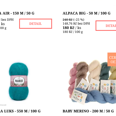
AIR - 150 M / 50 G
ALPACA BIG - 50 M / 100 G
č bez DPH
240 Kč
(–25 %)
/ ks
148,76 Kč bez DPH
DETAIL
DETA
180 Kč
/ ks
100 g
180 Kč / 100 g
CER
OE
á, ale teploučká příze firmy
Baby Merino od Ertrofilu je
 prémiového akrylu s příměsí
vyráběná podle globálních text
a vlny. S dlouhým návinem,
standardů. Při výrobě jsou po
avých barvách. Své uplatnění
výhradně organická...
Dostupnost:
Skladem 6 ks
ost:
Skladem 10 ks
Značka:
ETROFIL
NAKO
 LUKS - 550 M / 100 G
BABY MERINO - 200 M / 50 G