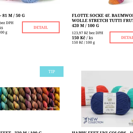
 81 M / 50 G
FLOTTE SOCKE 4F. BAUMWO
WOLLE STRETCH TUTTI FRUT
 bez DPH
420 M / 100 G
ks
DETAIL
100 g
123,97 Kč bez DPH
150 Kč
/ ks
DETA
150 Kč / 100 g
TIP
Happy Feet je polovlněná
Gazzal Happy Feet je polovlně
vá příze se sekčním
ponožková příze určená pro r
m určená pro ruční pletení a
pletení a háčkování. Měkká tep
ní. Měkká teplá příze krásně
příze krásně zapadne do každ
 do...
vzoru a jemně...
ost:
Skladem 2 ks
Dostupnost:
Skladem 2 ks
GAZZAL
Značka:
GAZZAL
EET - 330 M / 100 G
HAPPY FEET UNI COLORS - 16