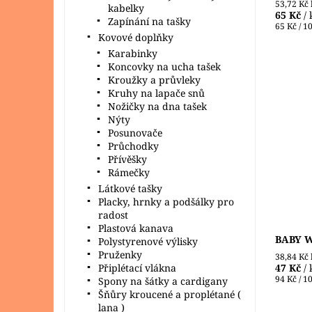
53,72 Kč
kabelky
65 Kč
/ 
Zapínání na tašky
65 Kč / 1
Kovové doplňky
Karabinky
Koncovky na ucha tašek
Kroužky a průvleky
Kruhy na lapače snů
Nožičky na dna tašek
Baby Wo
Nýty
Alize, 
Posunovače
vlny, a
Průchodky
příze n
Přívěšky
vyhovuje
Rámečky
Dostupn
Látkové tašky
Značka:
Placky, hrnky a podšálky pro
radost
Plastová kanava
BABY W
Polystyrenové výlisky
Pruženky
38,84 Kč
47 Kč
/ 
Připlétací vlákna
94 Kč / 1
Spony na šátky a cardigany
Šňůry kroucené a proplétané (
lana )