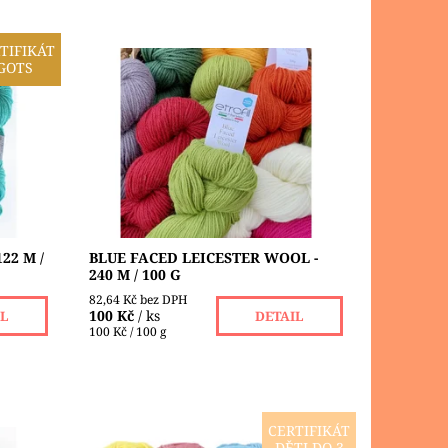
TIFIKÁT
GOTS
změnu
Blue Faced Leicester Wool je se 100%
vlna je
obsahem vlny speciální produkt s
jemnou texturou, který díky čistému
á
obsahu neškodí Vaší pokožce,
nezpůsobuje...
Dostupnost:
Skladem 1 ks
Značka:
ETROFIL
22 M /
BLUE FACED LEICESTER WOOL -
240 M / 100 G
82,64 Kč bez DPH
100 Kč
/ ks
IL
DETAIL
100 Kč / 100 g
CERTIFIKÁT
DĚTI DO 3