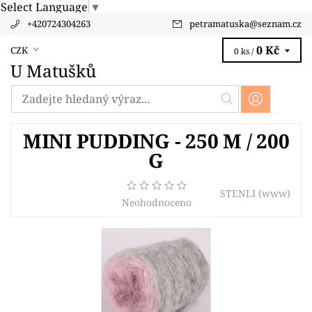
Select Language
▼
+420724304263
petramatuska
@
seznam.cz
0 Kč
CZK
0 ks /
U Matušků
MINI PUDDING - 250 M / 200
G
STENLI
(www)
Neohodnoceno