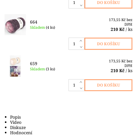
173,55 Kč bez
664
DPH
Skladem
(4 ks)
210 Kč
/ ks
173,55 Kč bez
659
DPH
Skladem
(3 ks)
210 Kč
/ ks
Popis
Video
Diskuze
Hodnocení