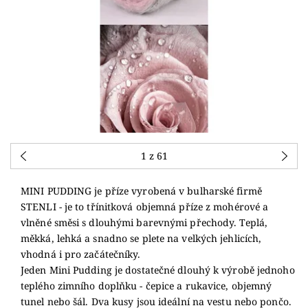
1
z 61
MINI PUDDING je příze vyrobená v bulharské firmě
STENLI - je to třínitková objemná příze z mohérové ​​a
vlněné směsi s dlouhými barevnými přechody. Teplá,
měkká, lehká a snadno se plete na velkých jehlicích,
vhodná i pro začátečníky.
Jeden Mini Pudding je dostatečné dlouhý k výrobě jednoho
teplého zimního doplňku - čepice a rukavice, objemný
tunel nebo šál. Dva kusy jsou ideální na vestu nebo pončo.