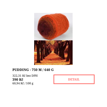
PUDDING je příze vyrobená v bulharské firmě
STENLI - je to třínitková objemná příze z mohérové
​​a vlněné směsi s dlouhými barevnými přechody....
Dostupnost:
Skladem 3
Značka:
STENLI
PUDDING - 750 M / 640 G
322,31 Kč bez DPH
390 Kč
DETAIL
60,94 Kč / 100 g