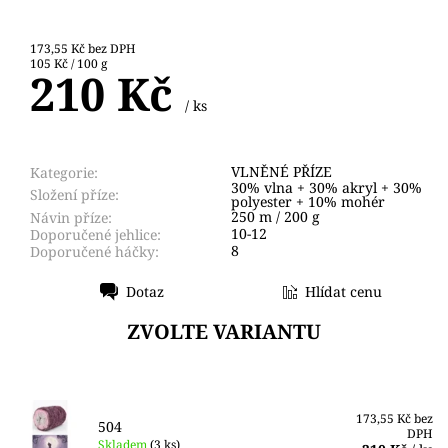
173,55 Kč bez DPH
105 Kč / 100 g
210 Kč
/ ks
VLNĚNÉ PŘÍZE
Kategorie:
30% vlna + 30% akryl + 30%
Složení příze:
polyester + 10% mohér
250 m / 200 g
Návin příze:
10-12
Doporučené jehlice:
8
Doporučené háčky:
Dotaz
Hlídat cenu
Tisk
ZVOLTE VARIANTU
173,55 Kč bez
504
DPH
Skladem
(3 ks)