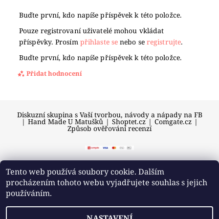
Buďte první, kdo napíše příspěvek k této položce.
Pouze registrovaní uživatelé mohou vkládat
příspěvky. Prosím
přihlaste se
nebo se
registrujte
.
Buďte první, kdo napíše příspěvek k této položce.
Přidat hodnocení
Diskuzní skupina s Vaší tvorbou, návody a nápady na FB
|
Hand Made U Matušků
|
Shoptet.cz
|
Comgate.cz
|
Způsob ověřování recenzí
Tento web používá soubory cookie. Dalším
procházením tohoto webu vyjadřujete souhlas s jejich
2026 © U Matušků, všechna práva vyhrazena
používáním.
Vytvořil Shoptet
NASTAVENÍ