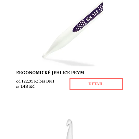
NOVINKA!!! Revoluční ponožkové jehlice z vysoce
funkčního syntetického materiálu s uhlíkovými
vlákny vyrobené metodou Carbon Technology....
Dostupnost:
Skladem 1
Značka:
PRYM
ERGONOMICKÉ JEHLICE PRYM
od 122,31 Kč bez DPH
DETAIL
148 Kč
od
Revoluční háček na vlnu z vysoce funkčního
syntetického materiálu. Háček je ergonomický a