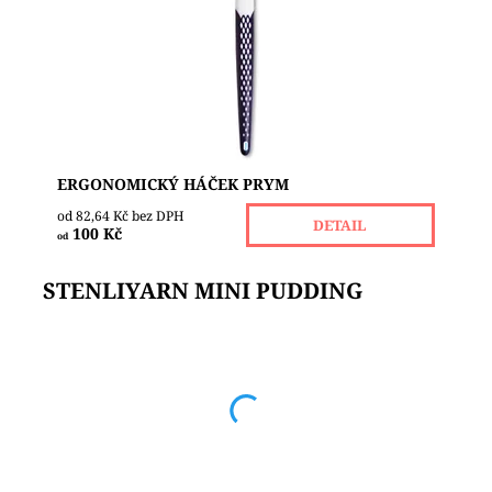
lehký. Leštěný dřík a háček zajišťuje hladký
pohyb,...
Dostupnost:
Skladem 1
Značka:
PRYM
ERGONOMICKÝ HÁČEK PRYM
od 82,64 Kč bez DPH
DETAIL
100 Kč
od
STENLIYARN MINI PUDDING