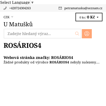
Select Language
▼
+420724304263
petramatuska
@
seznam.cz
0 Kč
CZK
0 ks /
U Matušků
ROSÁRIOS4
Webová stránka značky:
ROSÁRIOS4
Žádné produkty od výrobce
ROSÁRIOS4
nebyly nalezeny....