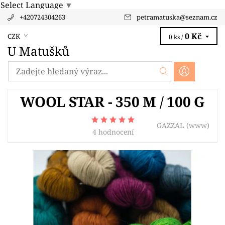
Select Language
▼
+420724304263
petramatuska
@
seznam.cz
0 Kč
CZK
0 ks /
U Matušků
WOOL STAR - 350 M / 100 G
GAZZAL
(www)
4 hodnocení