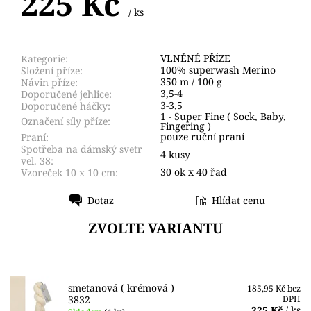
225 Kč
/ ks
VLNĚNÉ PŘÍZE
Kategorie:
100% superwash Merino
Složení příze:
350 m / 100 g
Návin příze:
3,5-4
Doporučené jehlice:
3-3,5
Doporučené háčky:
1 - Super Fine ( Sock, Baby,
Označení síly příze:
Fingering )
pouze ruční praní
Praní:
Spotřeba na dámský svetr
4 kusy
vel. 38:
30 ok x 40 řad
Vzoreček 10 x 10 cm:
Dotaz
Hlídat cenu
Tisk
ZVOLTE VARIANTU
smetanová ( krémová )
185,95 Kč bez
3832
DPH
225 Kč
/ ks