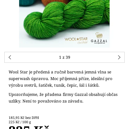
1
z 39
Wool Star je předená a ručně barvená jemná vlna se
superwash úpravou. Moc příjemná příze, ideální pro
výrobu svetrů, šatiček, tunik, čepic, šál i šátků.
Upozorňujeme, že přadena firmy Gazzal obsahují občas
uzlíky. Není to považováno za závadu.
185,95 Kč bez DPH
225 Kč / 100 g