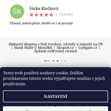
Šárka Klečková
ŠK
|
20.6.2022
Úžasná, jemná příze, dobře se s ní pracuje
Diskuzní skupina s Vaší tvorbou, návody a nápady na FB
|
Hand Made U Matušků
|
Shoptet.cz
|
Comgate.cz
|
Způsob ověřování recenzí
Tento web používá soubory cookie. Dalším
procházením tohoto webu vyjadřujete souhlas s jejich
2026 © U Matušků, všechna práva vyhrazena
používáním.
Vytvořil Shoptet
NASTAVENÍ