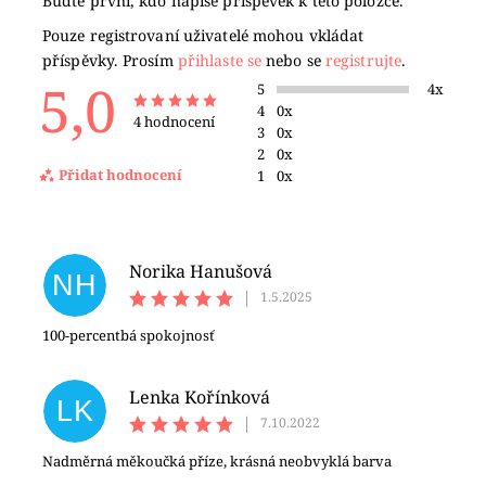
Buďte první, kdo napíše příspěvek k této položce.
Pouze registrovaní uživatelé mohou vkládat
příspěvky. Prosím
přihlaste se
nebo se
registrujte
.
5,0
5
4x
4
0x
4 hodnocení
3
0x
2
0x
Přidat hodnocení
1
0x
Norika Hanušová
NH
|
1.5.2025
100-percentbá spokojnosť
Lenka Kořínková
LK
|
7.10.2022
Nadměrná měkoučká příze, krásná neobvyklá barva