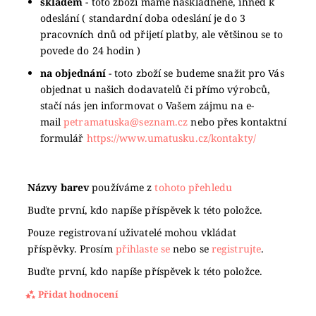
skladem
- toto zboží máme naskladněné, ihned k
odeslání ( standardní doba odeslání je do 3
pracovních dnů od přijetí platby, ale většinou se to
povede do 24 hodin )
na objednání
- toto zboží se budeme snažit pro Vás
objednat u našich dodavatelů či přímo výrobců,
stačí nás jen informovat o Vašem zájmu na e-
mail
petramatuska@seznam.cz
nebo přes kontaktní
formulář
https://www.umatusku.cz/kontakty/
Názvy barev
používáme z
tohoto přehledu
Buďte první, kdo napíše příspěvek k této položce.
Pouze registrovaní uživatelé mohou vkládat
příspěvky. Prosím
přihlaste se
nebo se
registrujte
.
Buďte první, kdo napíše příspěvek k této položce.
Přidat hodnocení