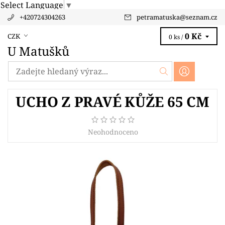
Select Language
▼
+420724304263
petramatuska
@
seznam.cz
0 Kč
CZK
0 ks /
U Matušků
UCHO Z PRAVÉ KŮŽE 65 CM
Neohodnoceno