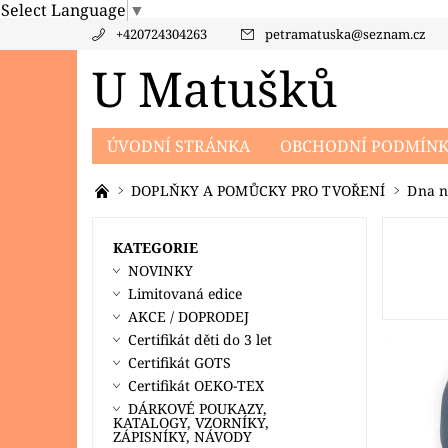
Select Language
▼
+420724304263
petramatuska
@
seznam.cz
U Matušků
ÚVODNÍ STRÁNKA
OBCHODNÍ PODMÍN
PRODÁVANÉ ZNAČKY
KONTAKTY
PO
DOPLŇKY A POMŮCKY PRO TVOŘENÍ
Dna n
KATEGORIE
NOVINKY
Limitovaná edice
AKCE / DOPRODEJ
Certifikát děti do 3 let
Certifikát GOTS
Certifikát OEKO-TEX
DÁRKOVÉ POUKAZY,
KATALOGY, VZORNÍKY,
ZÁPISNÍKY, NÁVODY