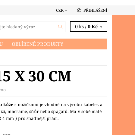
CZK
PŘIHLÁŠENÍ
0 ks /
0 Kč
U
OBLÍBENÉ PRODUKTY
5 X 30 CM
eno
o kůže
s nožičkami je vhodné na výrobu kabelek a
řízí, macrame, šňůr nebo špagátů. Má v sobě malé
Ø 4 mm ) pro snadnější práci.