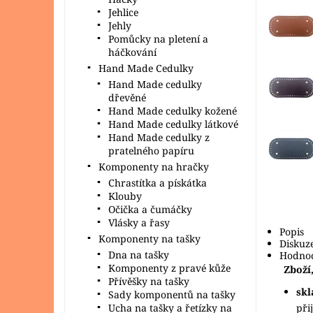
Jehlice
Jehly
Pomůcky na pletení a
háčkování
Hand Made Cedulky
Hand Made cedulky
dřevěné
Hand Made cedulky kožené
Hand Made cedulky látkové
Hand Made cedulky z
pratelného papíru
Komponenty na hračky
Chrastítka a pískátka
Klouby
Očička a čumáčky
Vlásky a řasy
Popis
Komponenty na tašky
Diskuz
Dna na tašky
Hodnoc
Komponenty z pravé kůže
Zboží,
Přívěšky na tašky
sk
Sady komponentů na tašky
při
Ucha na tašky a řetízky na