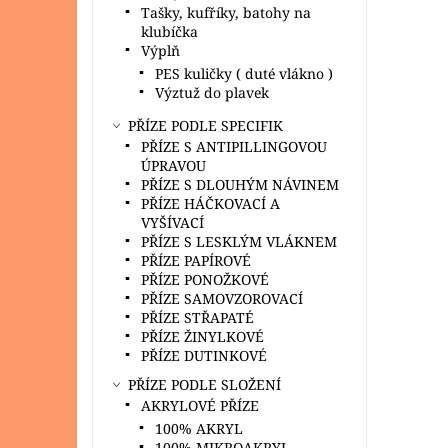
Tašky, kufříky, batohy na
klubíčka
Výplň
PES kuličky ( duté vlákno )
Výztuž do plavek
PŘÍZE PODLE SPECIFIK
PŘÍZE S ANTIPILLINGOVOU
ÚPRAVOU
PŘÍZE S DLOUHÝM NÁVINEM
PŘÍZE HÁČKOVACÍ A
VYŠÍVACÍ
PŘÍZE S LESKLÝM VLÁKNEM
PŘÍZE PAPÍROVÉ
PŘÍZE PONOŽKOVÉ
PŘÍZE SAMOVZOROVACÍ
PŘÍZE STŘAPATÉ
PŘÍZE ŽINYLKOVÉ
PŘÍZE DUTINKOVÉ
PŘÍZE PODLE SLOŽENÍ
AKRYLOVÉ PŘÍZE
100% AKRYL
100% MIKROAKRYL