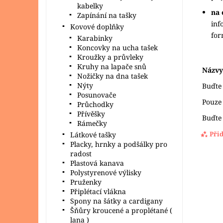
kabelky
na 
Zapínání na tašky
inf
Kovové doplňky
fo
Karabinky
Koncovky na ucha tašek
Kroužky a průvleky
Kruhy na lapače snů
Názvy
Nožičky na dna tašek
Nýty
Buďte 
Posunovače
Pouze
Průchodky
Přívěšky
Buďte 
Rámečky
Při
Látkové tašky
Placky, hrnky a podšálky pro
radost
Plastová kanava
Polystyrenové výlisky
Pruženky
Připlétací vlákna
Spony na šátky a cardigany
Šňůry kroucené a proplétané (
lana )