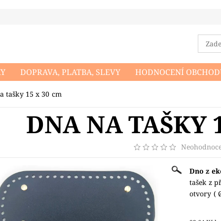
KY
DOPRAVA, PLATBA, SLEVY
HODNOCENÍ OBCHOD
DMÍNKY OCHRANY OSOBNÍCH ÚDAJŮ
NAPIŠTE NÁM
a tašky 15 x 30 cm
DNA NA TAŠKY 1
Neohodnoc
Dno z ek
tašek z p
otvory ( 