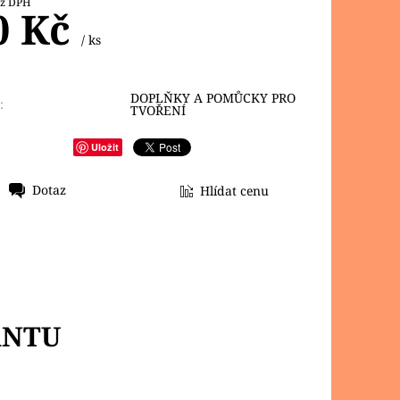
4 Kč bez DPH
0 Kč
/ ks
DOPLŇKY A POMŮCKY PRO
:
TVOŘENÍ
Uložit
Dotaz
Hlídat cenu
ANTU