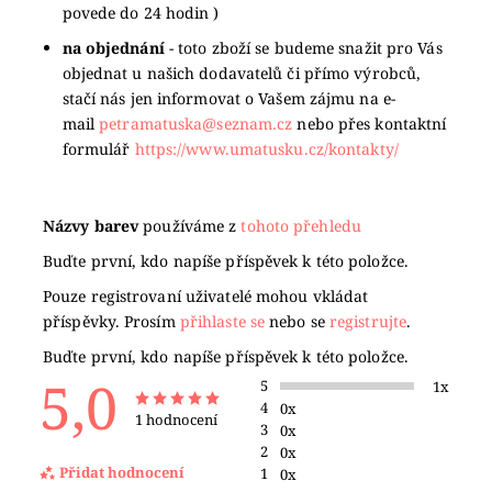
povede do 24 hodin )
na objednání
- toto zboží se budeme snažit pro Vás
objednat u našich dodavatelů či přímo výrobců,
stačí nás jen informovat o Vašem zájmu na e-
mail
petramatuska@seznam.cz
nebo přes kontaktní
formulář
https://www.umatusku.cz/kontakty/
Názvy barev
používáme z
tohoto přehledu
Buďte první, kdo napíše příspěvek k této položce.
Pouze registrovaní uživatelé mohou vkládat
příspěvky. Prosím
přihlaste se
nebo se
registrujte
.
Buďte první, kdo napíše příspěvek k této položce.
5,0
5
1x
4
0x
1 hodnocení
3
0x
2
0x
Přidat hodnocení
1
0x