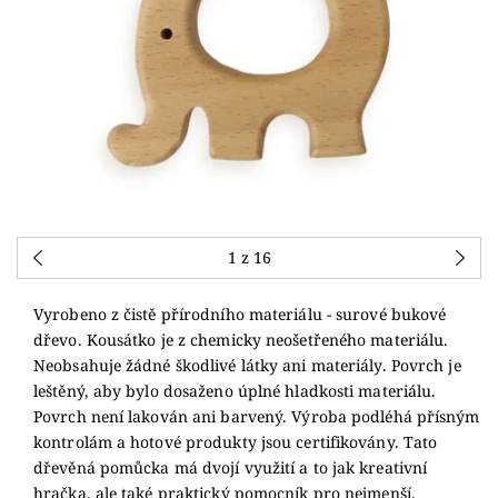
1
z 16
Vyrobeno z čistě přírodního materiálu - surové bukové
dřevo. Kousátko je z chemicky neošetřeného materiálu.
Neobsahuje žádné škodlivé látky ani materiály. Povrch je
leštěný, aby bylo dosaženo úplné hladkosti materiálu.
Povrch není lakován ani barvený. Výroba podléhá přísným
kontrolám a hotové produkty jsou certifikovány. Tato
dřevěná pomůcka má dvojí využití a to jak kreativní
hračka, ale také praktický pomocník pro nejmenší.