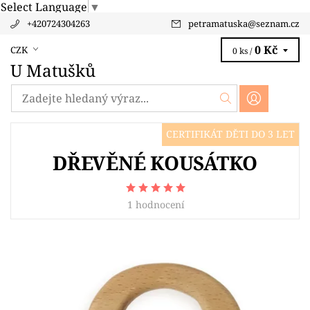
Select Language
▼
+420724304263
petramatuska
@
seznam.cz
0 Kč
CZK
0 ks /
U Matušků
CERTIFIKÁT DĚTI DO 3 LET
DŘEVĚNÉ KOUSÁTKO
1 hodnocení