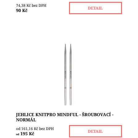
74,38 Kč bez DPH
DETAIL
90 Kč
Vyměnitelné jehlice z kolekce KnitPro Mindful
poskytují hodiny zábavy s pletením. Pletení jako
všímavost je ústředním bodem kolekce Mindful....
Dostupnost:
Skladem 1
Značka:
KNIT PRO
JEHLICE KNITPRO MINDFUL - ŠROUBOVACÍ -
NORMÁL
od 161,16 Kč bez DPH
DETAIL
195 Kč
od