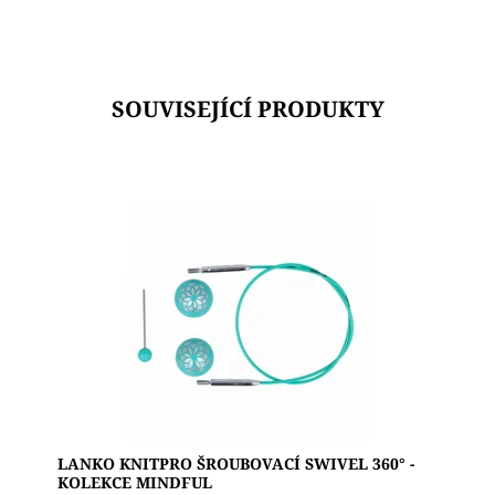
SOUVISEJÍCÍ PRODUKTY
Kruhové pletení je snadné a plynulé s výměnným
kabelem Swivel o 360° z kolekce KnitPro Mindful.
Pletení jako všímavost je pro kolekci Mindful...
Dostupnost:
Skladem 1
Značka:
KNIT PRO
LANKO KNITPRO ŠROUBOVACÍ SWIVEL 360° -
KOLEKCE MINDFUL