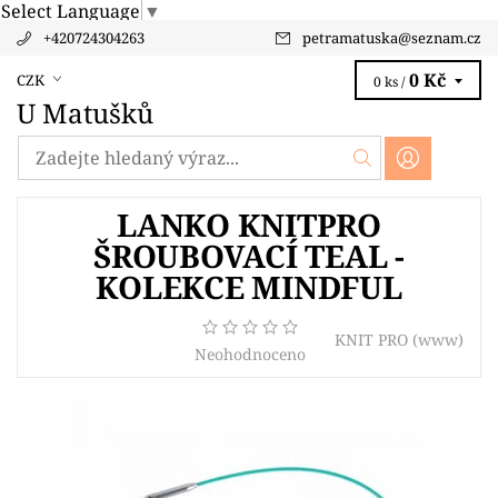
Select Language
▼
+420724304263
petramatuska
@
seznam.cz
0 Kč
CZK
0 ks /
U Matušků
LANKO KNITPRO
ŠROUBOVACÍ TEAL -
KOLEKCE MINDFUL
KNIT PRO
(www)
Neohodnoceno