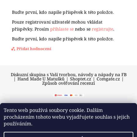
Buďte první, kdo napíše příspěvek k této položce.
Pouze registrovaní uživatelé mohou vkládat
příspěvky. Prosím
přihlaste se
nebo se
registrujte
.
Buďte první, kdo napíše příspěvek k této položce.
Přidat hodnocení
Diskuzní skupina s Vaší tvorbou, návody a nápady na FB
|
Hand Made U Matušků
|
Shoptet.cz
|
Comgate.cz
|
Způsob ověřování recenzí
Tento web používá soubory cookie. Dalším
procházením tohoto webu vyjadřujete souhlas s jejich
2026 © U Matušků, všechna práva vyhrazena
používáním.
Vytvořil Shoptet