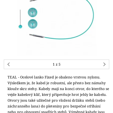
1
z 5
TEAL - Ocelové lanko Fixed je obaleno vrstvou nylonu.
Výsledkem je, že kabel je robustní, ale přesto bez námahy
klouže skrz stehy. Kabely mají na konci otvor, do kterého se
vejde kabelový klíč, který připevňuje hrot jehly ke kabelu.
Otvory jsou také užitečné pro vložení držáku stehů (nebo
záchranného lana) do pleteniny pro bezpečné stříhání
nebo pro obnovení spadlých stehů. Výměnné kabely jsou