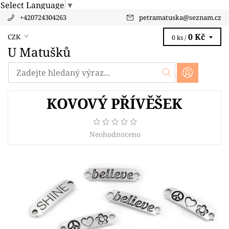
Select Language
▼
+420724304263
petramatuska
@
seznam.cz
0 Kč
CZK
0 ks /
U Matušků
KOVOVÝ PŘÍVĚŠEK
Neohodnoceno