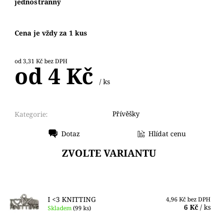
j
ednostranný
Cena je vždy za 1 kus
od 3,31 Kč bez DPH
od 4 Kč
/ ks
Přívěšky
Kategorie:
Dotaz
Hlídat cenu
Tisk
ZVOLTE VARIANTU
I <3 KNITTING
4,96 Kč bez DPH
6 Kč
/ ks
Skladem
(99 ks)