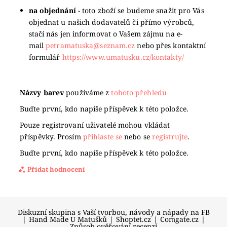
na objednání
- toto zboží se budeme snažit pro Vás
objednat u našich dodavatelů či přímo výrobců,
stačí nás jen informovat o Vašem zájmu na e-
mail
petramatuska@seznam.cz
nebo přes kontaktní
formulář
https://www.umatusku.cz/kontakty/
Názvy barev
používáme z
tohoto přehledu
Buďte první, kdo napíše příspěvek k této položce.
Pouze registrovaní uživatelé mohou vkládat
příspěvky. Prosím
přihlaste se
nebo se
registrujte
.
Buďte první, kdo napíše příspěvek k této položce.
Přidat hodnocení
Diskuzní skupina s Vaší tvorbou, návody a nápady na FB
|
Hand Made U Matušků
|
Shoptet.cz
|
Comgate.cz
|
Způsob ověřování recenzí