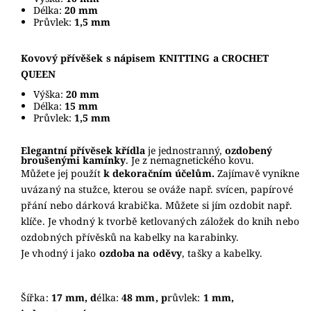
Délka:
20
mm
Průvlek:
1,5 mm
Kovový přívěšek s nápisem KNITTING a CROCHET
QUEEN
Výška:
2
0 mm
Délka:
15
mm
Průvlek:
1,5 mm
Elegantní přívěsek křídla
je jednostranný,
ozdobený
broušenými kamínky
. Je z nemagnetického kovu.
Můžete jej použít
k dekoračním účelům.
Zajímavě vynikne
uvázaný na stužce, kterou se ováže např. svícen, papírové
přání nebo dárková krabička. Můžete si jím ozdobit např.
klíče. Je vhodný k tvorbě ketlovaných záložek do knih nebo
ozdobných přívěsků na kabelky na karabinky.
Je vhodný i jako
ozdoba na oděvy
, tašky a kabelky.
Šířka:
17 mm, d
élka:
48 mm, p
růvlek:
1 mm,