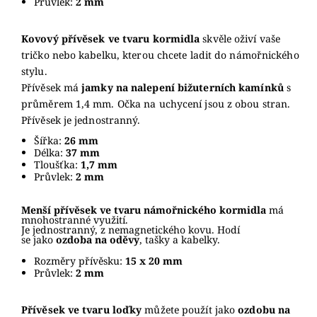
Průvlek:
2 mm
Kovový přívěsek ve tvaru kormidla
skvěle oživí vaše
tričko nebo kabelku, kterou chcete ladit do námořnického
stylu.
Přívěsek má
jamky na nalepení bižuterních kamínků
s
průměrem 1,4 mm. Očka na uchycení jsou z obou stran.
Přívěsek je jednostranný.
Šířka:
26 mm
Délka:
37 mm
Tloušťka:
1,7 mm
Průvlek:
2 mm
Menší přívěsek ve tvaru námořnického kormidla
má
mnohostranné využití.
Je jednostranný, z nemagnetického kovu. Hodí
se jako
ozdoba na oděvy
, tašky a kabelky.
Rozměry přívěsku:
15 x 20 mm
Průvlek:
2 mm
Přívěsek ve tvaru loďky
můžete použít
jako
ozdobu na