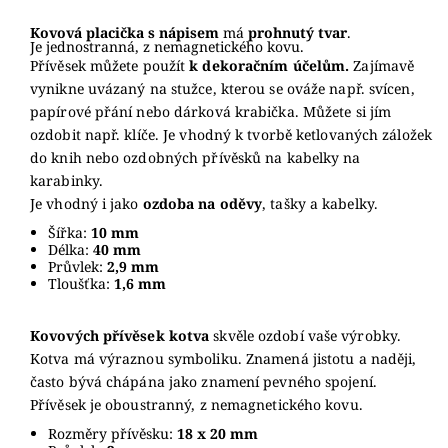
Kovová placička s nápisem
má
prohnutý tvar
.
Je jednostranná, z nemagnetického kovu.
Přívěsek můžete použít
k dekoračním účelům.
Zajímavě
vynikne uvázaný na stužce, kterou se ováže např. svícen,
papírové přání nebo dárková krabička. Můžete si jím
ozdobit např. klíče. Je vhodný k tvorbě ketlovaných záložek
do knih nebo ozdobných přívěsků na kabelky na
karabinky.
Je vhodný i jako
ozdoba na oděvy
, tašky a kabelky.
Šířka:
10 mm
Délka:
40 mm
Průvlek:
2,9 mm
Tloušťka:
1,6 mm
Kovových přívěsek kotva
skvěle ozdobí vaše výrobky.
Kotva má výraznou symboliku. Znamená jistotu a naději,
často bývá chápána jako znamení pevného spojení.
Přívěsek je oboustranný, z nemagnetického kovu.
Rozměry přívěsku:
18 x 20 mm