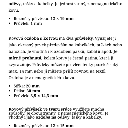
oděvy
, tašky a kabelky.
Je jednostranný, z nemagnetického
kovu.
Rozměry přívěsku:
12 x 19 mm
Průvlek:
1 mm
Kovová
ozdoba s kotvou
má
dva průvleky.
Využijete ji
jako okrasný prvek především na kabelkách, taškách nebo
batozích. Je vhodná i k ozdobení pásků, kabátů apod.
Je
mírně prohnutá
, kolem kotvy je černá patina, která ji
zvýrazňuje. Průvleky můžete provléci tenký pásek široký
max. 14 mm nebo ji můžete přišít rovnou na textil.
Ozdoba je z nemagnetického kovu.
Šířka:
20 mm
Délka:
30 mm
Průvlek:
3,5 x 14,3 mm
Kovový přívěsek ve tvaru srdce
využijete mnoha
způsoby.
Je oboustranný, z nemagnetického kovu.
Je
vhodný i jako
ozdoba na oděvy
, tašky a kabelky.
Rozměry přívěsku:
12 x 15 mm