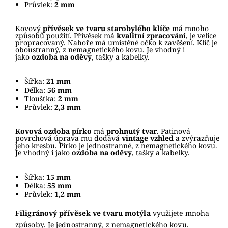
Průvlek:
2 mm
Kovový
přívěsek ve tvaru starobylého klíče
má mnoho
způsobů použití. Přívěsek má
kvalitní zpracování
, je velice
propracovaný. Nahoře má umístěné očko k zavěšení.
Klíč je
oboustranný, z nemagnetického kovu. Je vhodný i
jako
ozdoba na oděvy
, tašky a kabelky.
Šířka:
21 mm
Délka:
56 mm
Tloušťka:
2 mm
Průvlek:
2,3 mm
Kovová ozdoba pírko
má
prohnutý tvar
. Patinová
povrchová úprava mu dodává
vintage vzhled
a zvýrazňuje
jeho kresbu. Pírko je jednostranné, z nemagnetického kovu.
Je vhodný i jako
ozdoba na oděvy
, tašky a kabelky.
Šířka:
15 mm
Délka:
55 mm
Průvlek:
1,2 mm
Filigránový přívěsek ve tvaru motýla
využijete mnoha
způsoby.
Je jednostranný, z nemagnetického kovu.