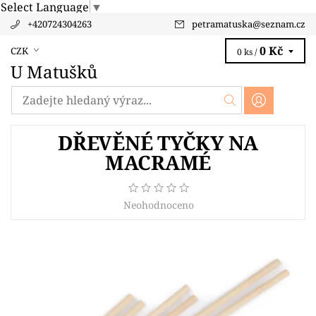
Select Language
▼
+420724304263
petramatuska
@
seznam.cz
0 Kč
CZK
0 ks /
U Matušků
DŘEVĚNÉ TYČKY NA
MACRAMÉ
Neohodnoceno