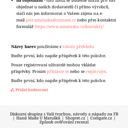
na objednání
- toto zboží se budeme snažit pro Vás
objednat u našich dodavatelů či přímo výrobců,
stačí nás jen informovat o Vašem zájmu na e-
mail
petramatuska@seznam.cz
nebo přes kontaktní
formulář
https://www.umatusku.cz/kontakty/
Názvy barev
používáme z
tohoto přehledu
Buďte první, kdo napíše příspěvek k této položce.
Pouze registrovaní uživatelé mohou vkládat
příspěvky. Prosím
přihlaste se
nebo se
registrujte
.
Buďte první, kdo napíše příspěvek k této položce.
Přidat hodnocení
Diskuzní skupina s Vaší tvorbou, návody a nápady na FB
|
Hand Made U Matušků
|
Shoptet.cz
|
Comgate.cz
|
Způsob ověřování recenzí