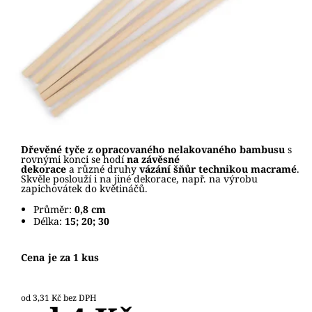
Dřevěné tyče z opracovaného nelakovaného bambusu
s
rovnými konci se hodí
na závěsné
dekorace
a různé druhy
vázání šňůr technikou macramé
.
Skvěle poslouží i na jiné dekorace, např. na výrobu
zapichovátek do květináčů.
Průměr:
0,8 cm
Délka:
15; 20; 30
Cena je za 1 kus
od 3,31 Kč bez DPH