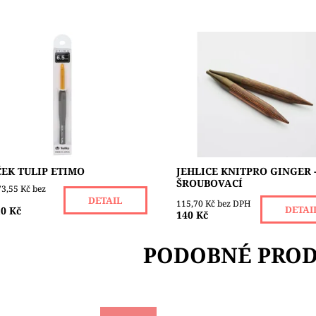
y Tulip Etimo Vám nabízí
Šroubovací kruhové jehlice G
lní rovnováhu mezi stylem a
jsou k dispozici v celé řadě
dlím. Díky nejpříjemnějším
velikostí, dvou různých délek 
ojetím s měkkým úchopem si
a různých délek kabelů bez
te háčkování s větší...
zauzlování pro každý...
upnost:
Skladem 2
Dostupnost:
Skladem 3
čka:
TULIP
Značka:
KNIT PRO
EK TULIP ETIMO
JEHLICE KNITPRO GINGER 
ŠROUBOVACÍ
73,55 Kč bez
DETAIL
115,70 Kč bez DPH
DETAI
0 Kč
140 Kč
PODOBNÉ PRO