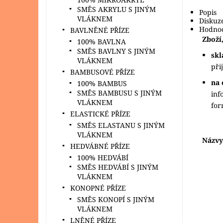
SMĚS AKRYLU S JINÝM
Popis
VLÁKNEM
Diskuz
Hodnoc
BAVLNĚNÉ PŘÍZE
Zboží,
100% BAVLNA
SMĚS BAVLNY S JINÝM
sk
VLÁKNEM
při
BAMBUSOVÉ PŘÍZE
na 
100% BAMBUS
SMĚS BAMBUSU S JINÝM
inf
VLÁKNEM
fo
ELASTICKÉ PŘÍZE
SMĚS ELASTANU S JINÝM
VLÁKNEM
Názvy
HEDVÁBNÉ PŘÍZE
100% HEDVÁBÍ
SMĚS HEDVÁBÍ S JINÝM
VLÁKNEM
KONOPNÉ PŘÍZE
SMĚS KONOPÍ S JINÝM
VLÁKNEM
LNĚNÉ PŘÍZE