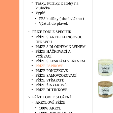
Tašky, kufříky, batohy na
klubíčka
Výplň
PES kuličky ( duté vlákno )
Výztuž do plavek
PŘÍZE PODLE SPECIFIK
PŘÍZE S ANTIPILLINGOVOU
ÚPRAVOU
PŘÍZE S DLOUHÝM NÁVINEM
PŘÍZE HÁČKOVACÍ A
VYŠÍVACÍ
PŘÍZE S LESKLÝM VLÁKNEM
PŘÍZE PAPÍROVÉ
PŘÍZE PONOŽKOVÉ
PŘÍZE SAMOVZOROVACÍ
PŘÍZE STŘAPATÉ
PŘÍZE ŽINYLKOVÉ
PŘÍZE DUTINKOVÉ
PŘÍZE PODLE SLOŽENÍ
AKRYLOVÉ PŘÍZE
100% AKRYL
100% MIKROAKRYL