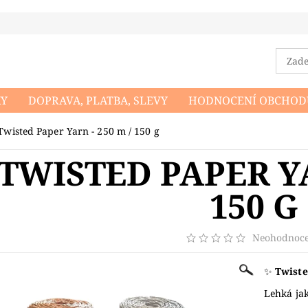
KY
DOPRAVA, PLATBA, SLEVY
HODNOCENÍ OBCHOD
DMÍNKY OCHRANY OSOBNÍCH ÚDAJŮ
NAPIŠTE NÁM
Twisted Paper Yarn - 250 m / 150 g
TWISTED PAPER YA
150 G
Neohodnoc
✨
Twiste
Lehká jak