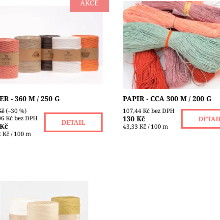
AKCE
ZE DO VYPRODÁNÍ ZÁSOB!!!
Papírová příze je přírodní
e Paper je vyrobena z
viskózové vlákno ve formě
klovaného papíru a můžete z
papírového pásku, který je p
vořit krásné koše, klobouky či
zkroucen, aby byl pevný a st
áky, prostírání,...
tvrdý. PAPIR má super...
upnost:
Skladem 1
Dostupnost:
Skladem 1
čka:
POP YARN
Značka:
STENLI
R - 360 M / 250 G
PAPIR - CCA 300 M / 200 G
Kč
(–30 %)
107,44 Kč bez DPH
06 Kč bez DPH
130 Kč
DETAI
DETAIL
 Kč
43,33 Kč / 100 m
 Kč / 100 m
 170,-Kč je pouze do
odání skladových zásob!!!
e Raffia je vláknitá matná