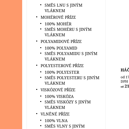
SMĚS LNU S JINÝM
VLÁKNEM
MOHÉROVÉ PŘÍZE
Háčk
100% MOHÉR
ideá
SMĚS MOHÉRU S JINÝM
poho
VLÁKNEM
ruk
POLYAMIDOVÉ PŘÍZE
užij
100% POLYAMID
Dost
SMĚS POLYAMIDU S JINÝM
Zna
VLÁKNEM
POLYESTEROVÉ PŘÍZE
HÁČ
100% POLYESTER
od 1
SMĚS POLYESTERU S JINÝM
DPH
VLÁKNEM
21
od
VISKÓZOVÉ PŘÍZE
100% VISKÓZA
SMĚS VISKÓZY S JINÝM
VLÁKNEM
VLNĚNÉ PŘÍZE
100% VLNA
SMĚS VLNY S JINÝM