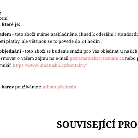
e
ení
 které je:
ladem
- toto zboží máme naskladněné, ihned k odeslání ( standard
jetí platby, ale většinou se to povede do 24 hodin )
objednání
- toto zboží se budeme snažit pro Vás objednat u našich
ormovat o Vašem zájmu na e-mail
petramatuska@seznam.cz
nebo 
rmulář
https://www.umatusku.cz/kontakty/
 barev
používáme z
tohoto přehledu
SOUVISEJÍCÍ PR