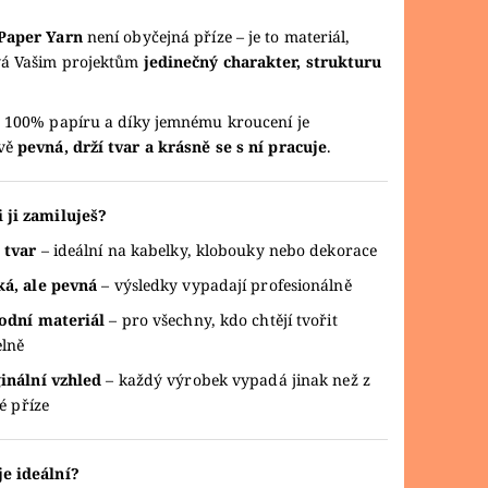
Paper Yarn
není obyčejná příze – je to materiál,
vá Vašim projektům
jedinečný charakter, strukturu
e 100% papíru a díky jemnému kroucení je
vě
pevná, drží tvar a krásně se s ní pracuje
.
i ji zamiluješ?
 tvar
– ideální na kabelky, klobouky nebo dekorace
á, ale pevná
– výsledky vypadají profesionálně
odní materiál
– pro všechny, kdo chtějí tvořit
elně
inální vzhled
– každý výrobek vypadá jinak než z
é příze
je ideální?