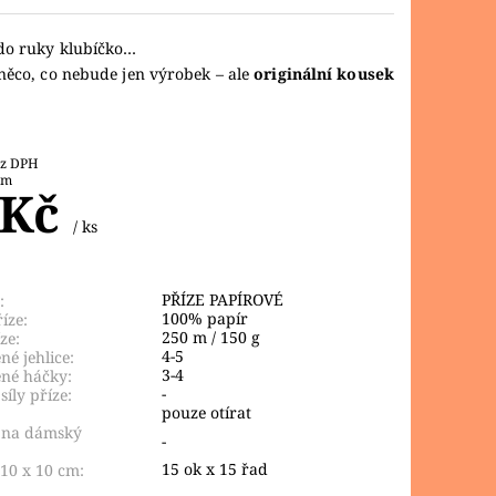
do ruky klubíčko…
něco, co nebude jen výrobek – ale
originální kousek
1 Kč bez DPH
 m
 Kč
/ ks
PŘÍZE PAPÍROVÉ
:
100% papír
íze:
250 m / 150 g
ze:
4-5
é jehlice:
3-4
né háčky:
-
síly příze:
pouze otírat
 na dámský
-
15 ok x 15 řad
10 x 10 cm: