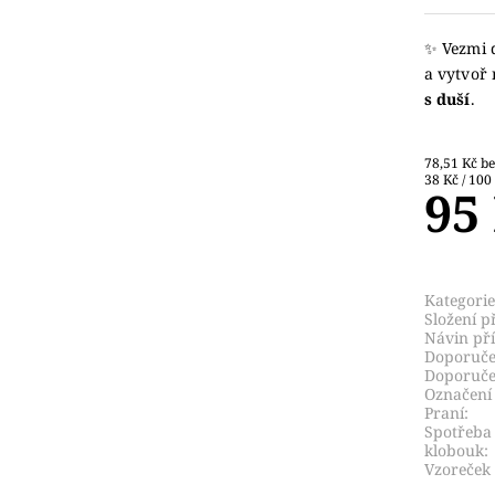
✨ Vezmi 
a vytvoř 
s duší
.
78,5
38 Kč / 100
95
Kategorie
Složení př
Návin pří
Doporučen
Doporuče
Označení 
Praní:
Spotřeba
klobouk:
Vzoreček 