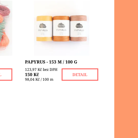
Tato nádherná přírodní papírová
příze Raffia/Bast je voděodolná.
evně
Díky inovativnímu způsobu výroby
ředně
lze vyrobit nekonečnou nit, která je
vhodná pro...
Dostupnost:
Skladem 5
KREMKE SOUL
Značka:
WOOL
PAPYRUS - 153 M / 100 G
123,97 Kč bez DPH
150 Kč
L
DETAIL
98,04 Kč / 100 m