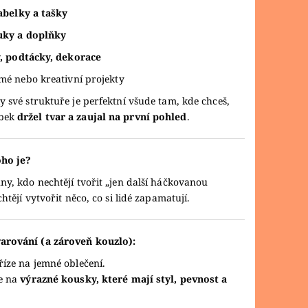
abelky a tašky
uky a doplňky
, podtácky, dekorace
é nebo kreativní projekty
y své struktuře je perfektní všude tam, kde chceš,
obek
držel tvar a zaujal na první pohled
.
ho je?
ny, kdo nechtějí tvořit „jen další háčkovanou
chtějí vytvořit něco, co si lidé zapamatují.
arování (a zároveň kouzlo):
říze na jemné oblečení.
ze na
výrazné kousky, které mají styl, pevnost a