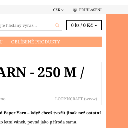
CZK
PŘIHLÁŠENÍ
0 ks /
0 Kč
U
OBLÍBENÉ PRODUKTY
RN - 250 M /
LOOP´NCRAFT
(www)
eno
d Paper Yarn – když chceš tvořit jinak než ostatní
o letní vánek, pevná jako příroda sama.