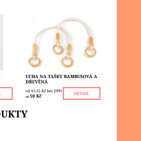
inger
Ucha s kroužky nebo ucha s
korálky a kroužky jsou textilní, na
jehlic
obou koncích opatřené dřevěnými
kroužky. Ucho měří 44 cm nebo 50-
55 cm, kroužek...
Dostupnost:
Skladem 7
-
UCHA NA TAŠKY BAMBUSOVÁ A
DŘEVĚNÁ
od 41,32 Kč bez DPH
L
DETAIL
50 Kč
od
DUKTY