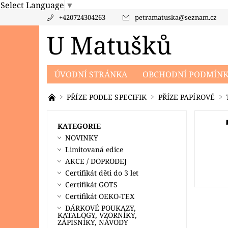
Select Language
▼
+420724304263
petramatuska
@
seznam.cz
U Matušků
ÚVODNÍ STRÁNKA
OBCHODNÍ PODMÍN
PRODÁVANÉ ZNAČKY
KONTAKTY
PO
PŘÍZE PODLE SPECIFIK
PŘÍZE PAPÍROVÉ
KATEGORIE
NOVINKY
Limitovaná edice
AKCE / DOPRODEJ
Certifikát děti do 3 let
Certifikát GOTS
Certifikát OEKO-TEX
DÁRKOVÉ POUKAZY,
KATALOGY, VZORNÍKY,
ZÁPISNÍKY, NÁVODY