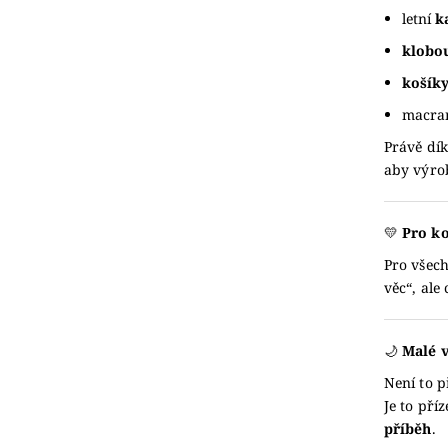
letní
k
klobo
košíky
macram
Právě dík
aby výr
💛
Pro ko
Pro všech
věc“, ale 
🌙
Malé v
Není to p
Je to pří
příběh
.