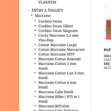
VLÁKNEM
POU
ŠŇŮRY A ŠPAGÁTY
Příz
Macrame
recy
Cordino Swan
ní t
Cordino Swan Glitter
slam
Cordino Swan Magnum
Dost
Cordy Macrame 2,5 mm
Zna
Vlna-Hep
Cotton Macrame Large
Cotton Macrame Maccaroni
PAPE
Cotton Macrame MTP
230 
Macrame Cotton Kokonki
133,
Macrame Cotton 3 mm
161
44,72
Stenli
Macrame Cotton Lux 3 mm
Stenli
Macrame Cotton 4 mm
Stenli
Macrame Cake Stenli
Macrame Kilim ( 875 m )
CENA
Stenli
vypr
Macrame ReTwisst
Příz
Macrame Cake ReTwisst