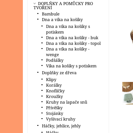
DOPLŇKY A POMŮCKY PRO
TVOŘENÍ
Bambule
Dna a víka na košíky
Dna a víka na košíky s
potiskem
Dna a víka na košíky - buk
Dna a víka na košíky - topol
Dna a víka na košíky -
wenge
Podšálky
Víka na košíky s potiskem
Doplňky ze dřeva
Klipy
Korálky
Knoflíčky
Kroužky
Kruhy na lapače snů
Přívěšky
Stojánky
Vyšívací kruhy
Háčky, jehlice, jehly
Háčky