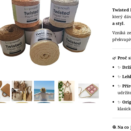
Twisted 
který dá
a styl
.
Vzniká z
překvapi
🌿
Proč s
✨
Drží
✨
Lehk
✨
Přír
udržit
✨
Orig
klasick
🧶
Na co 