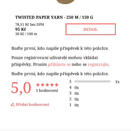
TWISTED PAPER YARN - 250 M / 150 G
78,51 Kč bez DPH
95 Kč
DETAIL
38 Kč / 100 m
Buďte první, kdo napíše příspěvek k této položce.
Pouze registrovaní uživatelé mohou vkládat
příspěvky. Prosím
přihlaste se
nebo se
registrujte
.
Buďte první, kdo napíše příspěvek k této položce.
5,0
5
1x
4
0x
1 hodnocení
3
0x
2
0x
Přidat hodnocení
1
0x