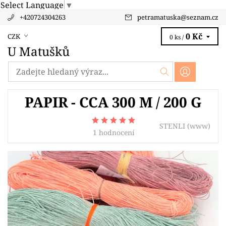
Select Language
▼
+420724304263
petramatuska
@
seznam.cz
0 Kč
CZK
0 ks /
U Matušků
PAPIR - CCA 300 M / 200 G
STENLI
(www)
1 hodnocení