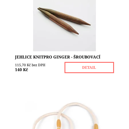
v celé řadě velikostí, dvou různých délek jehlic a
různých délek kabelů bez zauzlování pro každý...
Dostupnost:
Skladem 3
Značka:
KNIT PRO
JEHLICE KNITPRO GINGER - ŠROUBOVACÍ
115,70 Kč bez DPH
DETAIL
140 Kč
Ucha s kroužky nebo ucha s korálky a kroužky
jsou textilní, na obou koncích opatřené dřevěnými
kroužky. Ucho měří 44 cm nebo 50-55 cm,
kroužek...