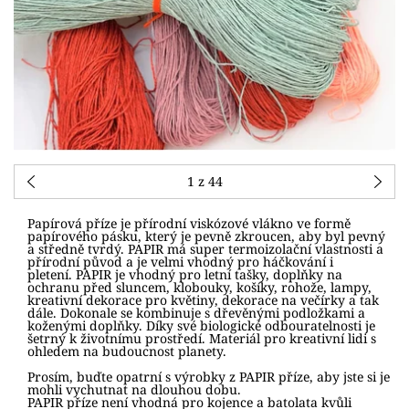
1
z 44
Papírová příze je přírodní viskózové vlákno ve formě
papírového pásku, který je pevně zkroucen, aby byl pevný
a středně tvrdý. PAPIR má super termoizolační vlastnosti a
přírodní původ a je velmi vhodný pro háčkování i
pletení. PAPIR je vhodný pro letní tašky, doplňky na
ochranu před sluncem, klobouky, košíky, rohože, lampy,
kreativní dekorace pro květiny, dekorace na večírky a tak
dále. Dokonale se kombinuje s dřevěnými podložkami a
koženými doplňky. Díky své biologické odbouratelnosti je
šetrný k životnímu prostředí. Materiál pro kreativní lidi s
ohledem na budoucnost planety.
Prosím, buďte opatrní s výrobky z PAPIR příze, aby jste si je
mohli vychutnat na dlouhou dobu.
PAPIR příze není vhodná pro kojence a batolata kvůli