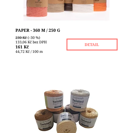
PAPER - 360 M / 250 G
230 Kč
(–30 %)
133,06 Kč bez DPH
DETAIL
161 Kč
44,72 Kč / 100 m
✨ Twisted Paper Yarn – když chceš tvořit jinak než
ostatní Lehká jako letní vánek, pevná jako příroda
sama. Twisted Paper Yarn není obyčejná...
Dostupnost:
Skladem 2
Značka:
LOOP´NCRAFT