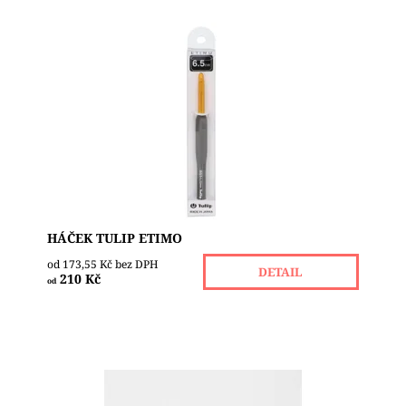
Háčky Tulip Etimo Vám nabízí ideální rovnováhu
mezi stylem a pohodlím. Díky nejpříjemnějším
rukojetím s měkkým úchopem si užijte háčkování s
větší...
Dostupnost:
Skladem 2
Značka:
TULIP
HÁČEK TULIP ETIMO
od 173,55 Kč bez DPH
DETAIL
210 Kč
od
Šroubovací kruhové jehlice Ginger jsou k dispozici