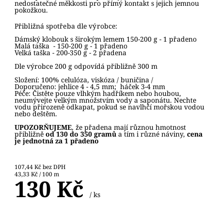
nedostatečné měkkosti pro přímý kontakt s jejich jemnou
pokožkou.
Přibližná spotřeba dle výrobce:
Dámský klobouk s širokým lemem 150-200 g - 1 přadeno
Malá taška - 150-200 g - 1 přadeno
Velká taška - 200-350 g - 2 přadena
Dle výrobce 200 g odpovídá přibližně 300 m
Složení: 100% celulóza, viskóza / buničina /
Doporučeno: jehlice 4 - 4,5 mm; háček 3-4 mm
Péče: Čistěte pouze vlhkým hadříkem nebo houbou,
neumývejte velkým množstvím vody a saponátu. Nechte
vodu přirozeně odkapat, pokud se navlhčí mořskou vodou
nebo deštěm.
UPOZORŇUJEME
, že přadena mají různou hmotnost
přibližně
od 130 do 350 gramů
a tím i různé náviny,
cena
je jednotná za 1 přadeno
107,44 Kč bez DPH
43,33 Kč / 100 m
130 Kč
/ ks