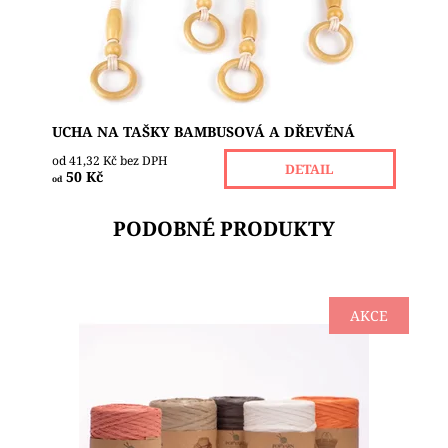
Dostupnost:
Skladem 7
UCHA NA TAŠKY BAMBUSOVÁ A DŘEVĚNÁ
od 41,32 Kč bez DPH
DETAIL
50 Kč
od
PODOBNÉ PRODUKTY
AKCE
POUZE DO VYPRODÁNÍ ZÁSOB!!! Příze Paper je
vyrobena z recyklovaného papíru a můžete z ní
tvořit krásné koše, klobouky či slamáky,
prostírání,...
Dostupnost:
Skladem 1
Značka:
POP YARN