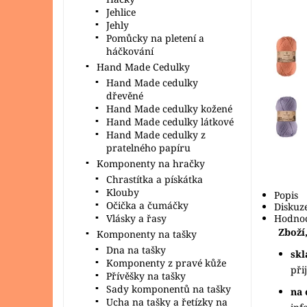
Jehlice
Jehly
Pomůcky na pletení a
háčkování
Hand Made Cedulky
Hand Made cedulky
dřevěné
Hand Made cedulky kožené
Hand Made cedulky látkové
Hand Made cedulky z
pratelného papíru
Komponenty na hračky
Chrastítka a pískátka
Klouby
Popis
Očička a čumáčky
Diskuz
Vlásky a řasy
Hodnoc
Zboží,
Komponenty na tašky
Dna na tašky
sk
Komponenty z pravé kůže
při
Přívěšky na tašky
Sady komponentů na tašky
na 
Ucha na tašky a řetízky na