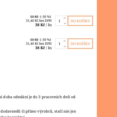
55 Kč
(–30 %)
31,40 Kč bez DPH
38 Kč
/ ks
55 Kč
(–30 %)
31,40 Kč bez DPH
38 Kč
/ ks
ní doba odeslání je do 3 pracovních dnů od
 dodavatelů či přímo výrobců, stačí nás jen