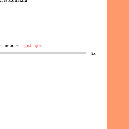
přes kontaktní
se
nebo se
registrujte
.
3x