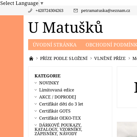
Select Language
▼
+420724304263
petramatuska
@
seznam.cz
U Matušků
ÚVODNÍ STRÁNKA
OBCHODNÍ PODMÍN
PRODÁVANÉ ZNAČKY
KONTAKTY
PO
PŘÍZE PODLE SLOŽENÍ
VLNĚNÉ PŘÍZE
Me
KATEGORIE
NOVINKY
Limitovaná edice
AKCE / DOPRODEJ
Certifikát děti do 3 let
Certifikát GOTS
Certifikát OEKO-TEX
DÁRKOVÉ POUKAZY,
KATALOGY, VZORNÍKY,
ZÁPISNÍKY, NÁVODY