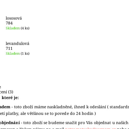
lososová
784
Skladem
(4 ks)
levandulová
711
Skladem
(1 ks)
e
ení (3)
 které je:
ladem
- toto zboží máme naskladněné, ihned k odeslání ( standard
jetí platby, ale většinou se to povede do 24 hodin )
objednání
- toto zboží se budeme snažit pro Vás objednat u našich