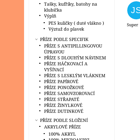
Tašky, kufříky, batohy na
J
klubíčka
Výplň
PES kuličky ( duté vlákno )
Super
Výztuž do plavek
PŘÍZE PODLE SPECIFIK
PŘÍZE S ANTIPILLINGOVOU
ÚPRAVOU
PŘÍZE S DLOUHÝM NÁVINEM
PŘÍZE HÁČKOVACÍ A
VYŠÍVACÍ
PŘÍZE S LESKLÝM VLÁKNEM
PŘÍZE PAPÍROVÉ
PŘÍZE PONOŽKOVÉ
PŘÍZE SAMOVZOROVACÍ
PŘÍZE STŘAPATÉ
PŘÍZE ŽINYLKOVÉ
PŘÍZE DUTINKOVÉ
PŘÍZE PODLE SLOŽENÍ
AKRYLOVÉ PŘÍZE
100% AKRYL
100% MIKROAKRYL