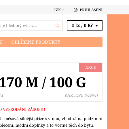
CZK
PŘIHLÁŠENÍ
0 ks /
0 Kč
U
OBLÍBENÉ PRODUKTY
AKCE
70 M / 100 G
KARTOPU
(www)
ní
O VYPRODÁNÍ ZÁSOB!!!
směsová silnější příze s vlnou, vhodná na podzimní
blečení, módní doplňky a to včetně těch do bytu.