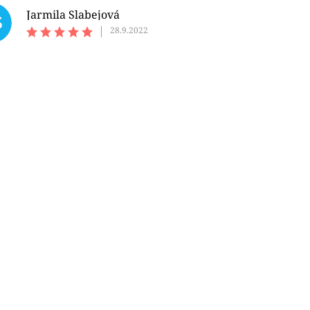
Jarmila Slabejová
S
|
28.9.2022