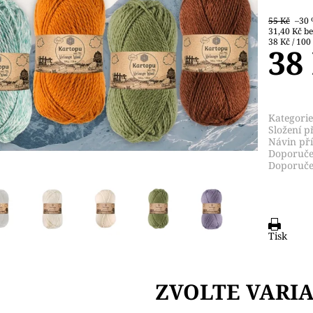
55 Kč
–30
31,4
38 Kč / 100
38
Kategorie
Složení př
Návin pří
Doporučen
Doporuče
Tisk
ZVOLTE VARI