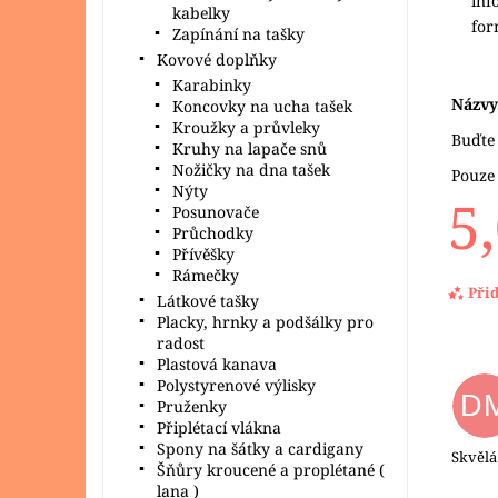
inf
kabelky
fo
Zapínání na tašky
Kovové doplňky
Karabinky
Názvy
Koncovky na ucha tašek
Kroužky a průvleky
Buďte 
Kruhy na lapače snů
Nožičky na dna tašek
Pouze
Nýty
5
Posunovače
Průchodky
Přívěšky
Rámečky
Při
Látkové tašky
Placky, hrnky a podšálky pro
radost
Plastová kanava
Polystyrenové výlisky
D
Pruženky
Připlétací vlákna
Spony na šátky a cardigany
Skvělá
Šňůry kroucené a proplétané (
lana )