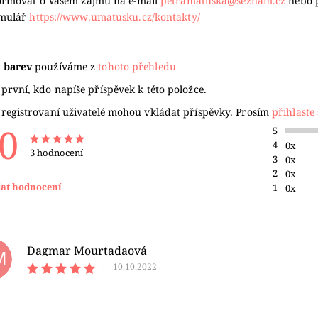
ormovat o Vašem zájmu na e-mail
petramatuska@seznam.cz
nebo 
rmulář
https://www.umatusku.cz/kontakty/
 barev
používáme z
tohoto přehledu
první, kdo napíše příspěvek k této položce.
 registrovaní uživatelé mohou vkládat příspěvky. Prosím
přihlaste 
,0
5
4
0x
3 hodnocení
3
0x
2
0x
dat hodnocení
1
0x
Dagmar Mourtadaová
M
|
10.10.2022