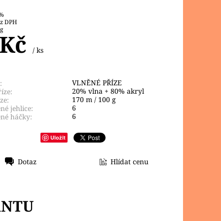
 %
0 Kč bez DPH
 g
 Kč
/ ks
VLNĚNÉ PŘÍZE
:
20% vlna + 80% akryl
íze:
170 m / 100 g
ze:
6
é jehlice:
6
né háčky:
Uložit
Dotaz
Hlídat cenu
ANTU