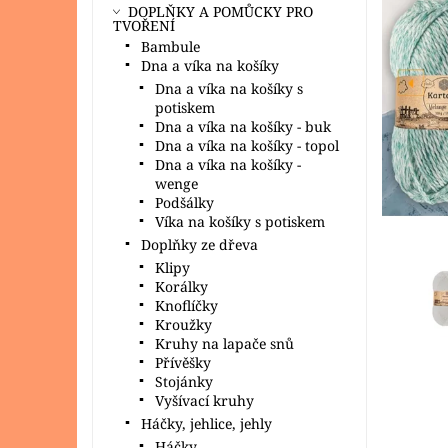
DOPLŇKY A POMŮCKY PRO
TVOŘENÍ
Bambule
Dna a víka na košíky
Dna a víka na košíky s
potiskem
Dna a víka na košíky - buk
Dna a víka na košíky - topol
Dna a víka na košíky -
wenge
Podšálky
Víka na košíky s potiskem
Doplňky ze dřeva
Klipy
Korálky
Knoflíčky
Kroužky
Kruhy na lapače snů
Přívěšky
Stojánky
Vyšívací kruhy
Háčky, jehlice, jehly
Háčky