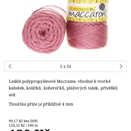
1
z 51
Lesklé polypropylénové Macrame
, vhodné k tvorbě
kabelek, košíčků, koberečků, plážových tašek, přívěšků
atd.
Tloušťka příze je přibližně 4 mm
99,17 Kč bez DPH
126,32 Kč / 100 m