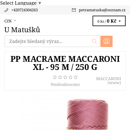
Select Language
▼
+420724304263
petramatuska
@
seznam.cz
0 Kč
CZK
0 ks /
U Matušků
PP MACRAME MACCARONI
XL - 95 M / 250 G
MACCARONI
(www)
Neohodnoceno