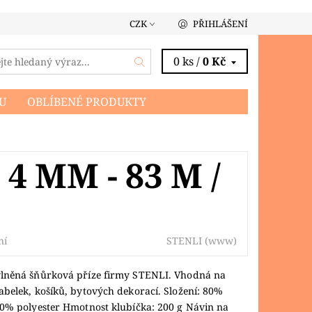
CZK
PŘIHLÁŠENÍ
0 ks /
0 Kč
U
OBLÍBENÉ PRODUKTY
 MM - 83 M /
STENLI
(www)
ní
lněná šňůrková příze firmy STENLI. Vhodná na
belek, košíků, bytových dekorací. Složení: 80%
20% polyester Hmotnost klubíčka: 200 g Návin na