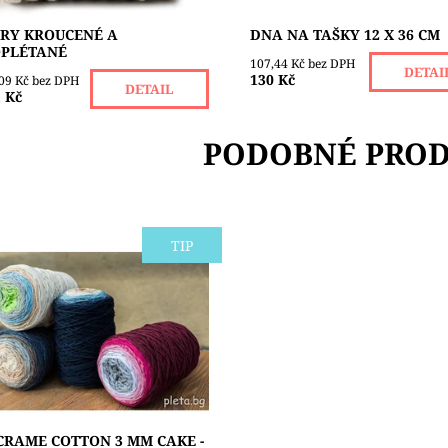
RY KROUCENÉ A
DNA NA TAŠKY 12 X 36 CM
PLÉTANÉ
107,44 Kč bez DPH
DETAI
130 Kč
,09 Kč bez DPH
DETAIL
 Kč
PODOBNÉ PRO
TIP
ší nádherná bavlněná
ková příze o síle 3 mm od
my STENLI. Vhodná na výrobu
lek, tašek, bytových dekorací,
ěnných dekorací...
upnost:
Skladem 2
čka:
STENLI
RAME COTTON 3 MM CAKE -