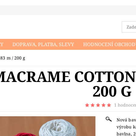
KY
DOPRAVA, PLATBA, SLEVY
HODNOCENÍ OBCHOD
DMÍNKY OCHRANY OSOBNÍCH ÚDAJŮ
NAPIŠTE NÁM
83 m / 200 g
MACRAME COTTON 4
200 G
1 hodnoce
Nová bav
výrobu ka
bavlna, 