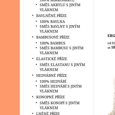
velm
SMĚS AKRYLU S JINÝM
a j
VLÁKNEM
ruko
BAVLNĚNÉ PŘÍZE
Dost
100% BAVLNA
Zna
SMĚS BAVLNY S JINÝM
VLÁKNEM
ERG
BAMBUSOVÉ PŘÍZE
100% BAMBUS
od 8
10
SMĚS BAMBUSU S JINÝM
od
VLÁKNEM
ELASTICKÉ PŘÍZE
SMĚS ELASTANU S JINÝM
VLÁKNEM
HEDVÁBNÉ PŘÍZE
100% HEDVÁBÍ
V n
SMĚS HEDVÁBÍ S JINÝM
krou
VLÁKNEM
použ
a ta
KONOPNÉ PŘÍZE
deko
SMĚS KONOPÍ S JINÝM
Dost
VLÁKNEM
LNĚNÉ PŘÍZE