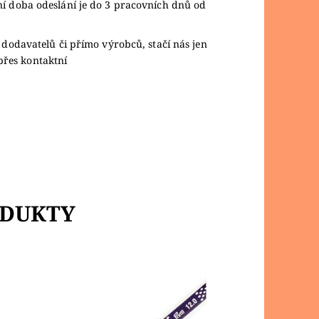
ní doba odeslání je do 3 pracovních dnů od
 dodavatelů či přímo výrobců, stačí nás jen
přes kontaktní
ODUKTY
NOVINKA!!! Revoluční ponožkové
,
jehlice z vysoce funkčního