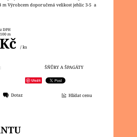
3 m Výrobcem doporučená velikost jehlic 3-5 a
8 Kč bez DPH
 100 m
 Kč
/ ks
ŠŇŮRY A ŠPAGÁTY
:
Uložit
Dotaz
Hlídat cenu
ANTU