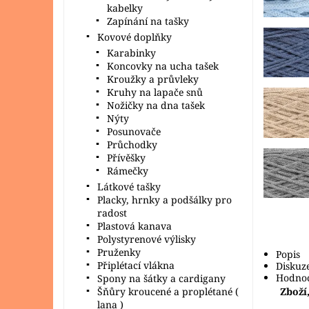
kabelky
Zapínání na tašky
Kovové doplňky
Karabinky
Koncovky na ucha tašek
Kroužky a průvleky
Kruhy na lapače snů
Nožičky na dna tašek
Nýty
Posunovače
Průchodky
Přívěšky
Rámečky
Látkové tašky
Placky, hrnky a podšálky pro
radost
Plastová kanava
Polystyrenové výlisky
Pruženky
Popis
Připlétací vlákna
Diskuz
Hodnoc
Spony na šátky a cardigany
Šňůry kroucené a proplétané (
Zboží,
lana )