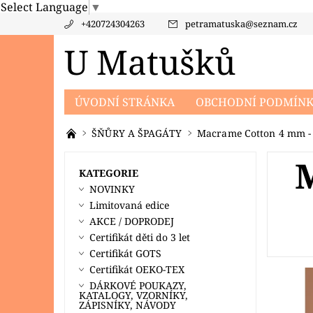
Select Language
▼
+420724304263
petramatuska
@
seznam.cz
U Matušků
ÚVODNÍ STRÁNKA
OBCHODNÍ PODMÍN
PRODÁVANÉ ZNAČKY
KONTAKTY
PO
ŠŇŮRY A ŠPAGÁTY
Macrame Cotton 4 mm - 
KATEGORIE
NOVINKY
Limitovaná edice
AKCE / DOPRODEJ
Certifikát děti do 3 let
Certifikát GOTS
Certifikát OEKO-TEX
DÁRKOVÉ POUKAZY,
KATALOGY, VZORNÍKY,
ZÁPISNÍKY, NÁVODY