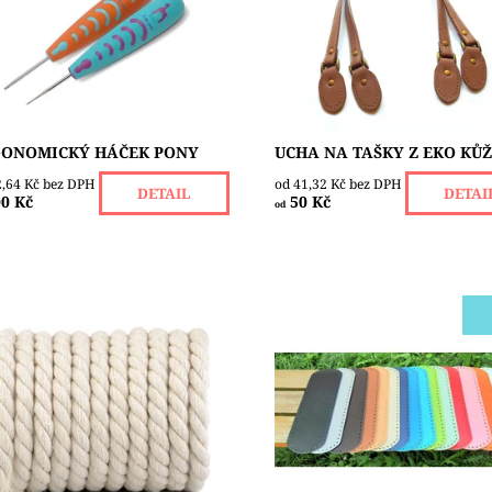
i jemné příze, bavlnu, hedvábí
vyrobená z eko kůže. Lze je 
emnou vlnu. Měkká gumová
rovnou přišít na tašku nebo 
jeť...
varianta má na obou...
upnost:
Skladem 4
Dostupnost:
Skladem 10
čka:
PONY
ONOMICKÝ HÁČEK PONY
UCHA NA TAŠKY Z EKO KŮ
2,64 Kč bez DPH
od 41,32 Kč bez DPH
DETAIL
DETAI
0 Kč
50 Kč
od
abídce máme univerzální
Dno z eko kůže je vhodné na
cené šňůry z bavlny, které se
výrobu kabelek a tašek z přízí
ívají k výrobě úchytů kabelek
macrame, šňůr nebo špagátů
šek, k ozdobení košíků čí jiných
sobě malé otvory ( Ø 4 mm ) 
rací. Máme...
snadnější práci....
upnost:
Skladem 19
Dostupnost:
Skladem 6