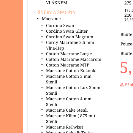
VLÁKNEM
275 
173,
ŠŇŮRY A ŠPAGÁTY
210
Macrame
76,36
Cordino Swan
Cordino Swan Glitter
Buďte 
Cordino Swan Magnum
Cordy Macrame 2,5 mm
Pouze
Vlna-Hep
Buďte 
Cotton Macrame Large
5
Cotton Macrame Maccaroni
Cotton Macrame MTP
Macrame Cotton Kokonki
Macrame Cotton 3 mm
Stenli
Při
Macrame Cotton Lux 3 mm
Stenli
Macrame Cotton 4 mm
Stenli
Macrame Cake Stenli
Macrame Kilim ( 875 m )
Stenli
Macrame ReTwisst
Macrame Cake ReTwisst