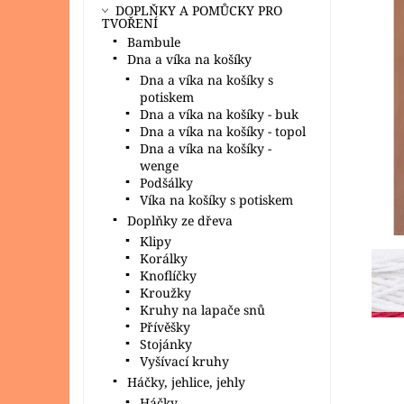
DOPLŇKY A POMŮCKY PRO
TVOŘENÍ
Bambule
Dna a víka na košíky
Dna a víka na košíky s
potiskem
Dna a víka na košíky - buk
Dna a víka na košíky - topol
Dna a víka na košíky -
wenge
Podšálky
Víka na košíky s potiskem
Doplňky ze dřeva
Klipy
Korálky
Knoflíčky
Kroužky
Kruhy na lapače snů
Přívěšky
Stojánky
Vyšívací kruhy
Háčky, jehlice, jehly
Háčky