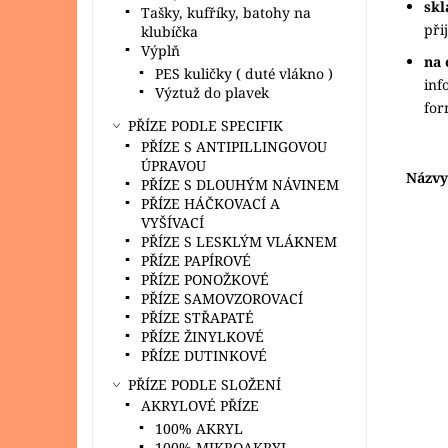
sk
Tašky, kufříky, batohy na
při
klubíčka
Výplň
na 
PES kuličky ( duté vlákno )
inf
Výztuž do plavek
fo
PŘÍZE PODLE SPECIFIK
PŘÍZE S ANTIPILLINGOVOU
ÚPRAVOU
Názvy
PŘÍZE S DLOUHÝM NÁVINEM
PŘÍZE HÁČKOVACÍ A
VYŠÍVACÍ
PŘÍZE S LESKLÝM VLÁKNEM
PŘÍZE PAPÍROVÉ
PŘÍZE PONOŽKOVÉ
PŘÍZE SAMOVZOROVACÍ
PŘÍZE STŘAPATÉ
PŘÍZE ŽINYLKOVÉ
PŘÍZE DUTINKOVÉ
PŘÍZE PODLE SLOŽENÍ
AKRYLOVÉ PŘÍZE
Kar
100% AKRYL
jsou
100% MIKROAKRYL