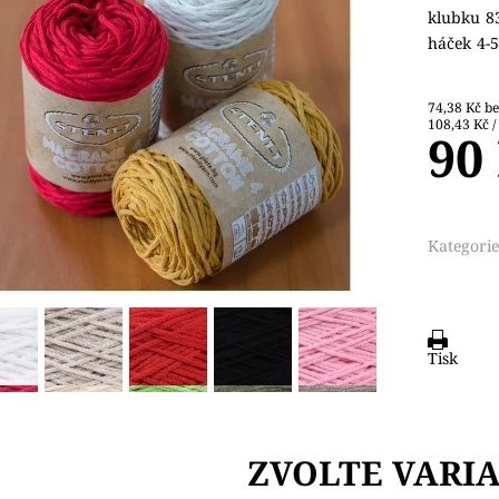
klubku 8
háček 4-5
74,3
108,43 Kč /
90
Kategorie
Tisk
ZVOLTE VARI