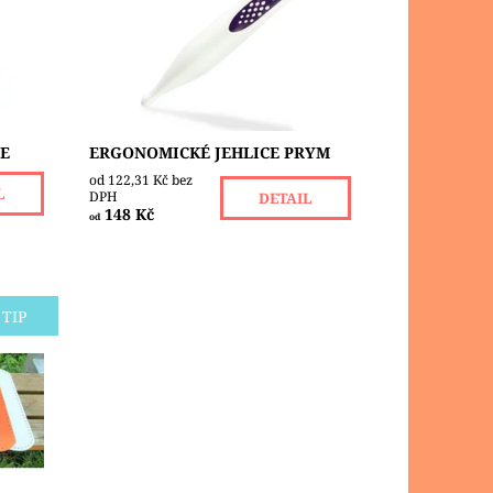
buď
syntetického materiálu s
druhá
uhlíkovými vlákny vyrobené
metodou Carbon Technology....
Dostupnost:
Skladem 1
Značka:
PRYM
ŽE
ERGONOMICKÉ JEHLICE PRYM
od 122,31 Kč bez
L
DPH
DETAIL
148 Kč
od
TIP
,
. Má v
pro