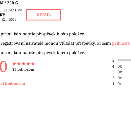
M / 250 G
55 Kč bez DPH
 Kč
DETAIL
 Kč / 100 m
první, kdo napíše příspěvek k této položce.
 registrovaní uživatelé mohou vkládat příspěvky. Prosím
přihlaste 
první, kdo napíše příspěvek k této položce.
,0
5
4
0x
1 hodnocení
3
0x
2
0x
dat hodnocení
1
0x