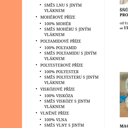
SMĚS LNU S JINÝM
ŠŇŮ
VLÁKNEM
PRO
MOHÉROVÉ PŘÍZE
od 9
100% MOHÉR
11
SMĚS MOHÉRU S JINÝM
od
VLÁKNEM
POLYAMIDOVÉ PŘÍZE
100% POLYAMID
SMĚS POLYAMIDU S JINÝM
VLÁKNEM
POLYESTEROVÉ PŘÍZE
100% POLYESTER
SMĚS POLYESTERU S JINÝM
Dal
VLÁKNEM
šňůr
VISKÓZOVÉ PŘÍZE
fir
kabe
100% VISKÓZA
nást
SMĚS VISKÓZY S JINÝM
VLÁKNEM
Dost
Zna
VLNĚNÉ PŘÍZE
100% VLNA
SMĚS VLNY S JINÝM
MAC