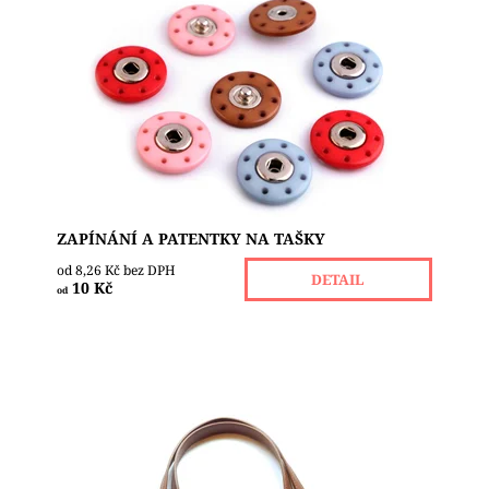
Designové plastové patentky využijete jako
zapínání na tašky, kabáty, bundy nebo mikiny.
Jejich okraje lemují dírky, za které je pohodlně
našijete...
Dostupnost:
Skladem 9
ZAPÍNÁNÍ A PATENTKY NA TAŠKY
od 8,26 Kč bez DPH
DETAIL
10 Kč
od
Elegantní ucha na tašky a kabelky jsou kvalitní a
pevná, vyrobená z eko kůže. Lze je buď rovnou
přišít na tašku nebo druhá varianta má na obou...