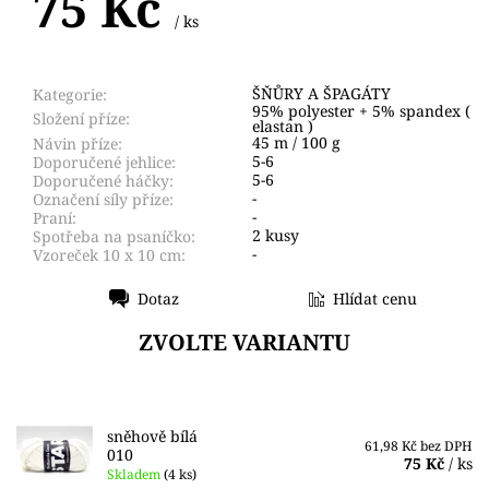
75 Kč
/ ks
ŠŇŮRY A ŠPAGÁTY
Kategorie:
95% polyester + 5% spandex (
Složení příze:
elastan )
45 m / 100 g
Návin příze:
5-6
Doporučené jehlice:
5-6
Doporučené háčky:
-
Označení síly příze:
-
Praní:
2 kusy
Spotřeba na psaníčko:
-
Vzoreček 10 x 10 cm:
Dotaz
Hlídat cenu
Tisk
ZVOLTE VARIANTU
sněhově bílá
61,98 Kč bez DPH
010
75 Kč
/ ks
Skladem
(4 ks)