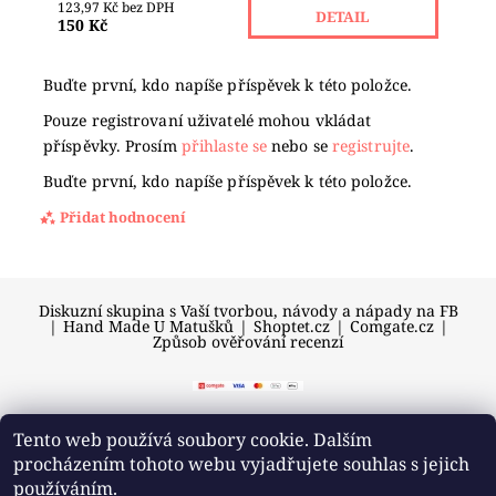
123,97 Kč bez DPH
DETAIL
150 Kč
Buďte první, kdo napíše příspěvek k této položce.
Pouze registrovaní uživatelé mohou vkládat
příspěvky. Prosím
přihlaste se
nebo se
registrujte
.
Buďte první, kdo napíše příspěvek k této položce.
Přidat hodnocení
Diskuzní skupina s Vaší tvorbou, návody a nápady na FB
|
Hand Made U Matušků
|
Shoptet.cz
|
Comgate.cz
|
Způsob ověřování recenzí
Tento web používá soubory cookie. Dalším
procházením tohoto webu vyjadřujete souhlas s jejich
2026 © U Matušků, všechna práva vyhrazena
používáním.