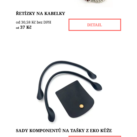
ŘETÍZKY NA KABELKY
od 30,58 Kč bez DPH
DETAIL
37 Kč
od
Sady komponentů z eko kůže, různé barvy.
SLOŽENÍ: 1 klopa - šířka 8,5 cm, výška 10 cm 2
ucha - délka: 34 cm
Dostupnost:
Skladem 1
SADY KOMPONENTŮ NA TAŠKY Z EKO KŮŽE