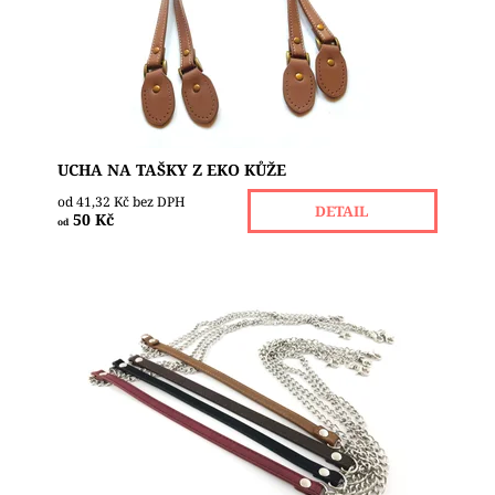
Dostupnost:
Skladem 10
UCHA NA TAŠKY Z EKO KŮŽE
od 41,32 Kč bez DPH
DETAIL
50 Kč
od
Řetízek na kabelky s karabinkami máme ve třech
variantách. Jeden má podlouhlá očka, široká 4 mm
a dlouhá 12 mm. Na koncích má řetízek...
Dostupnost:
Skladem 12