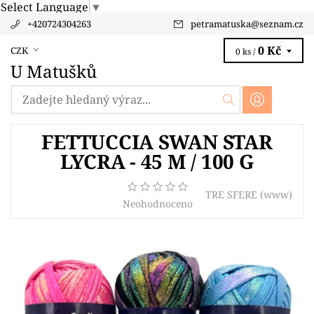
Select Language
▼
+420724304263
petramatuska
@
seznam.cz
0 Kč
CZK
0 ks /
U Matušků
FETTUCCIA SWAN STAR
LYCRA - 45 M / 100 G
TRE SFERE
(www)
Neohodnoceno