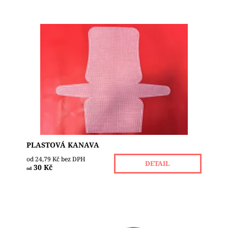
Plastová kanava tvarovaná je polotovar, ze kterého
si můžete vyrobit kabelku. Na výrobu využijte
silnější přízi, které je určená k pletení či...
Dostupnost:
Skladem 31
PLASTOVÁ KANAVA
od 24,79 Kč bez DPH
DETAIL
30 Kč
od