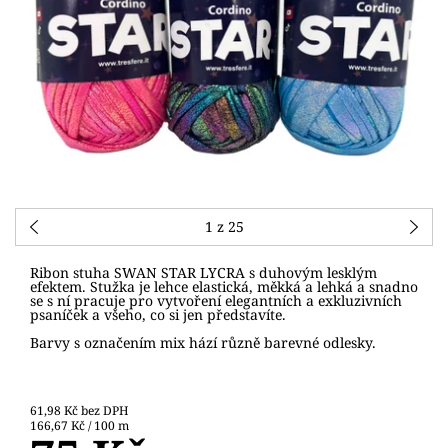
1
z 25
Ribon stuha SWAN STAR LYCRA s duhovým lesklým
efektem. Stužka je lehce elastická, měkká a lehká a snadno
se s ní pracuje pro vytvoření elegantních a exkluzivních
psaníček a všeho, co si jen představíte.
Barvy s označením mix hází různě barevné odlesky.
61,98 Kč bez DPH
166,67 Kč / 100 m