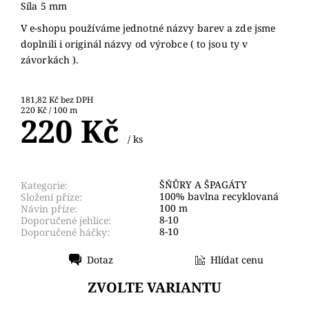
Síla 5 mm
V e-shopu používáme jednotné názvy barev a zde jsme
doplnili i originál názvy od výrobce ( to jsou ty v
závorkách ).
181,82 Kč bez DPH
220 Kč / 100 m
220 Kč
/ ks
ŠŇŮRY A ŠPAGÁTY
Kategorie:
100% bavlna recyklovaná
Složení příze:
100 m
Návin příze:
8-10
Doporučené jehlice:
8-10
Doporučené háčky:
Dotaz
Hlídat cenu
Tisk
ZVOLTE VARIANTU