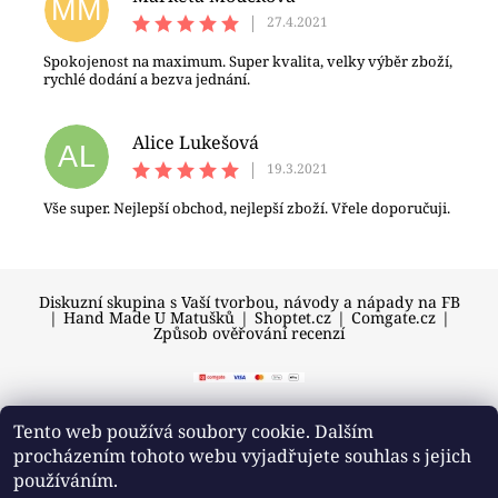
MM
|
27.4.2021
Spokojenost na maximum. Super kvalita, velky výběr zboží,
rychlé dodání a bezva jednání.
Alice Lukešová
AL
|
19.3.2021
Vše super. Nejlepší obchod, nejlepší zboží. Vřele doporučuji.
Diskuzní skupina s Vaší tvorbou, návody a nápady na FB
|
Hand Made U Matušků
|
Shoptet.cz
|
Comgate.cz
|
Způsob ověřování recenzí
Tento web používá soubory cookie. Dalším
procházením tohoto webu vyjadřujete souhlas s jejich
2026 © U Matušků, všechna práva vyhrazena
používáním.
Vytvořil Shoptet