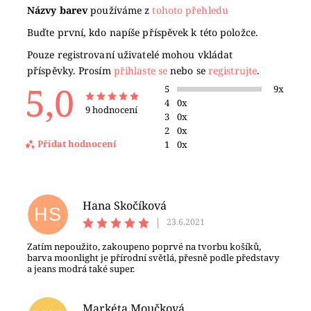
Názvy barev
používáme z
tohoto přehledu
Buďte první, kdo napíše příspěvek k této položce.
Pouze registrovaní uživatelé mohou vkládat
příspěvky. Prosím
přihlaste se
nebo se
registrujte
.
5,0
5
9x
4
0x
9 hodnocení
3
0x
2
0x
Přidat hodnocení
1
0x
Hana Skočíková
HS
|
23.6.2021
Zatím nepoužito, zakoupeno poprvé na tvorbu košíků,
barva moonlight je přírodní světlá, přesně podle představy
a jeans modrá také super.
Markéta Moučková