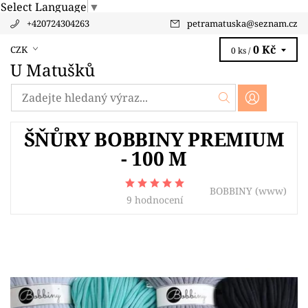
Select Language
▼
+420724304263
petramatuska
@
seznam.cz
0 Kč
CZK
0 ks /
U Matušků
ŠŇŮRY BOBBINY PREMIUM
- 100 M
BOBBINY
(www)
9 hodnocení