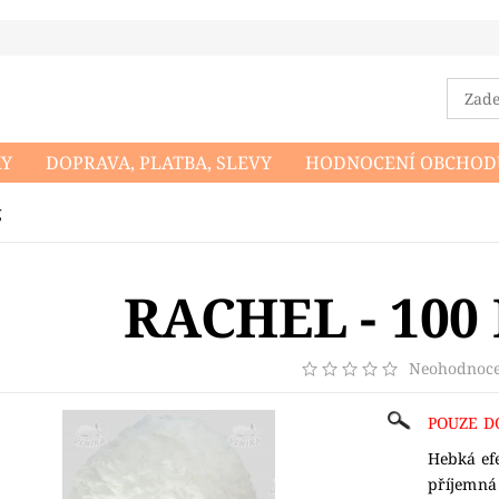
KY
DOPRAVA, PLATBA, SLEVY
HODNOCENÍ OBCHOD
DMÍNKY OCHRANY OSOBNÍCH ÚDAJŮ
NAPIŠTE NÁM
g
RACHEL - 100 
Neohodnoc
POUZE D
Hebká efe
příjemná 