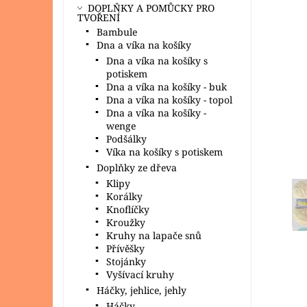
DOPLŇKY A POMŮCKY PRO
TVOŘENÍ
Bambule
Dna a víka na košíky
Dna a víka na košíky s
potiskem
Dna a víka na košíky - buk
Dna a víka na košíky - topol
Dna a víka na košíky -
wenge
Podšálky
Víka na košíky s potiskem
Doplňky ze dřeva
Klipy
Korálky
Knoflíčky
Kroužky
Kruhy na lapače snů
Přívěšky
Stojánky
Vyšívací kruhy
Háčky, jehlice, jehly
Háčky