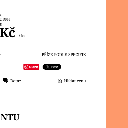
 %
8 Kč bez DPH
 g
 Kč
/ ks
PŘÍZE PODLE SPECIFIK
:
Uložit
Dotaz
Hlídat cenu
ANTU