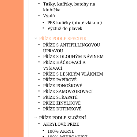
Tašky, kufříky, batohy na
klubíčka
Výplň
PES kuličky ( duté vlákno )
Výztuž do plavek
PŘÍZE PODLE SPECIFIK
PŘÍZE S ANTIPILLINGOVOU
ÚPRAVOU
PŘÍZE S DLOUHÝM NÁVINEM
PŘÍZE HÁČKOVACÍ A
VYŠÍVACÍ
PŘÍZE S LESKLÝM VLÁKNEM
PŘÍZE PAPÍROVÉ
PŘÍZE PONOŽKOVÉ
PŘÍZE SAMOVZOROVACÍ
PŘÍZE STŘAPATÉ
PŘÍZE ŽINYLKOVÉ
PŘÍZE DUTINKOVÉ
PŘÍZE PODLE SLOŽENÍ
AKRYLOVÉ PŘÍZE
100% AKRYL
100% MIKROAKRYL