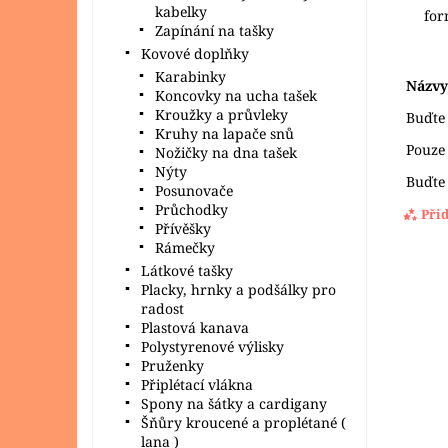
kabelky
fo
Zapínání na tašky
Kovové doplňky
Karabinky
Názvy
Koncovky na ucha tašek
Kroužky a průvleky
Buďte 
Kruhy na lapače snů
Pouze
Nožičky na dna tašek
Nýty
Buďte 
Posunovače
Průchodky
Při
Přívěšky
Rámečky
Látkové tašky
Placky, hrnky a podšálky pro
radost
Plastová kanava
Polystyrenové výlisky
Pruženky
Připlétací vlákna
Spony na šátky a cardigany
Šňůry kroucené a proplétané (
lana )