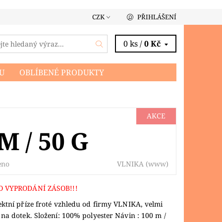
CZK
PŘIHLÁŠENÍ
0 ks /
0 Kč
U
OBLÍBENÉ PRODUKTY
AKCE
M / 50 G
VLNIKA
(www)
eno
O VYPRODÁNÍ ZÁSOB!!!
ktní příze froté vzhledu od firmy VLNIKA, velmi
na dotek. Složení: 100% polyester Návin : 100 m /