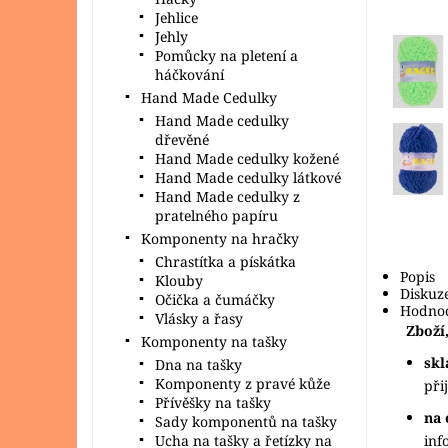
Jehlice
Jehly
Pomůcky na pletení a
háčkování
Hand Made Cedulky
Hand Made cedulky
dřevěné
Hand Made cedulky kožené
Hand Made cedulky látkové
Hand Made cedulky z
pratelného papíru
Komponenty na hračky
Chrastítka a pískátka
Popis
Klouby
Diskuz
Očička a čumáčky
Hodnoc
Vlásky a řasy
Zboží,
Komponenty na tašky
sk
Dna na tašky
Komponenty z pravé kůže
při
Přívěšky na tašky
na 
Sady komponentů na tašky
Ucha na tašky a řetízky na
inf