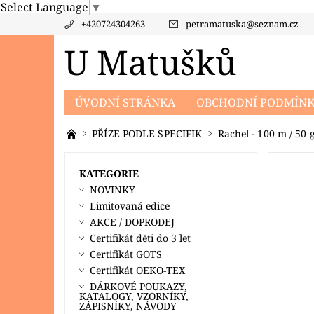
Select Language
▼
+420724304263
petramatuska
@
seznam.cz
U Matušků
ÚVODNÍ STRÁNKA
OBCHODNÍ PODMÍN
PRODÁVANÉ ZNAČKY
KONTAKTY
PO
PŘÍZE PODLE SPECIFIK
Rachel - 100 m / 50 
KATEGORIE
NOVINKY
Limitovaná edice
AKCE / DOPRODEJ
Certifikát děti do 3 let
Certifikát GOTS
Certifikát OEKO-TEX
DÁRKOVÉ POUKAZY,
KATALOGY, VZORNÍKY,
ZÁPISNÍKY, NÁVODY