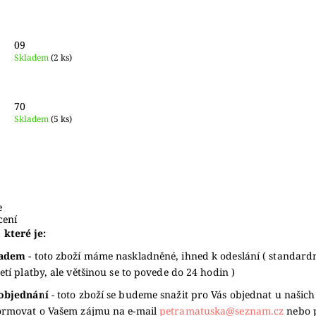
09
Skladem
(2 ks)
70
Skladem
(5 ks)
e
ení
 které je:
ladem
- toto zboží máme naskladněné, ihned k odeslání ( standard
jetí platby, ale většinou se to povede do 24 hodin )
objednání
- toto zboží se budeme snažit pro Vás objednat u našich
ormovat o Vašem zájmu na e-mail
petramatuska@seznam.cz
nebo 