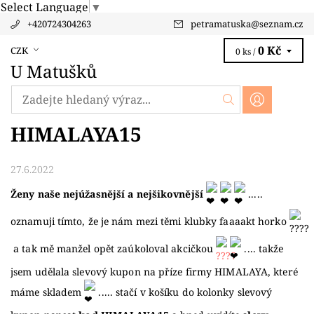
Select Language
▼
+420724304263
petramatuska
@
seznam.cz
0 Kč
CZK
0 ks /
U Matušků
HIMALAYA15
27.6.2022
Ženy naše nejúžasnější a nejšikovnější
.....
oznamuji tímto, že je nám mezi těmi klubky faaaakt horko
a tak mě manžel opět zaúkoloval akcičkou
.... takže
jsem udělala slevový kupon na příze firmy HIMALAYA, které
máme skladem
..... stačí v košíku do kolonky slevový