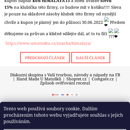
kupon napsat
kod
HIMALAYA15
a hned uvidíte
slevu
15%
na klubíčka této firmy, co budete mít v košíku!!!! Sleva
je pouze na skladové zásoby klubek této firmy od nynější
chvíle a kupon je platný jen do půlnoci 30.06.2022
Předem
děkujeme za průvan a klidně sdílejte dál, ať to tu fičí
https://www.umatusku.cz/znacka/himalaya/
PŘEDCHOZÍ ČLÁNEK
DALŠÍ ČLÁNEK
Diskuzní skupina s Vaší tvorbou, návody a nápady na FB
|
Hand Made U Matušků
|
Shoptet.cz
|
Comgate.cz
|
Způsob ověřování recenzí
Tento web používá soubory cookie. Dalším
procházením tohoto webu vyjadřujete souhlas s jejich
2026 © U Matušků, všechna práva vyhrazena
používáním.
Vytvořil Shoptet