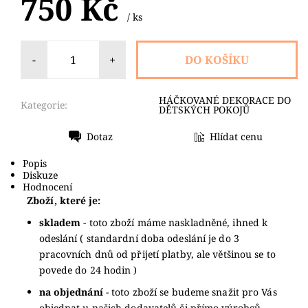
750 Kč
/ ks
-
+
HÁČKOVANÉ DEKORACE DO
Kategorie:
DĚTSKÝCH POKOJŮ
Dotaz
Hlídat cenu
Tisk
Popis
Diskuze
Hodnocení
Zboží, které je:
skladem
- toto zboží máme naskladněné, ihned k
odeslání ( standardní doba odeslání je do 3
pracovních dnů od přijetí platby, ale většinou se to
povede do 24 hodin )
na objednání
- toto zboží se budeme snažit pro Vás
objednat u našich dodavatelů či přímo výrobců,