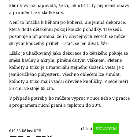
klidný výraz napovídá, že ví, jak utišit i ty nejmenší obavy
a proměnit je v sladké sny.
Není to hračka k běhání po koberci, ale jemná dekorace,
která dodá dětskému pokoji kouzlo pohádky. Tiše sedí,
pozoruje a připomíná, že i v obyčejných věcech se může
skrývat kouzelný příběh – stačí se jen dívat. 🦊✨
Lišák je uháčkovaný jako dekorace do dětského pokoje ze
směsi bavlny a akrylu, plněné dutým vláknem. Pletené
kalhoty a triko je z materiálu stejného složení, vesta je z
jemňoučkého polyesteru. Všechno oblečení lze sundat,
kalhoty a triko mají vzadu dřevěné knoflíčky. V sedě měří
35 cm, ve stoje 65 cm.
V případě potřeby ho můžete vyprat v ruce nebo v pračce
s programem ruční praní a teplotou do 30°C.
(1 ks)
SKLADEM
619,83 Kč bez DPH