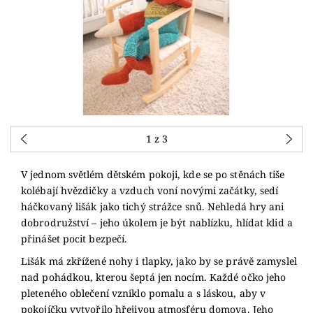
1
z 3
V jednom světlém dětském pokoji, kde se po stěnách tiše
kolébají hvězdičky a vzduch voní novými začátky, sedí
háčkovaný lišák jako tichý strážce snů. Nehledá hry ani
dobrodružství – jeho úkolem je být nablízku, hlídat klid a
přinášet pocit bezpečí.
Lišák má zkřížené nohy i tlapky, jako by se právě zamyslel
nad pohádkou, kterou šeptá jen nocím. Každé očko jeho
pleteného oblečení vzniklo pomalu a s láskou, aby v
pokojíčku vytvořilo hřejivou atmosféru domova. Jeho