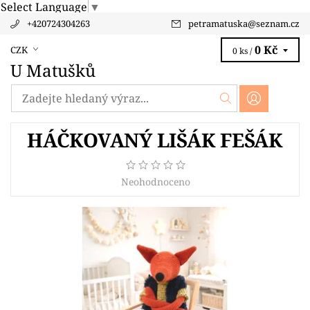
Select Language
▼
+420724304263
petramatuska
@
seznam.cz
0 Kč
CZK
0 ks /
U Matušků
HÁČKOVANÝ LIŠÁK FEŠÁK
Neohodnoceno