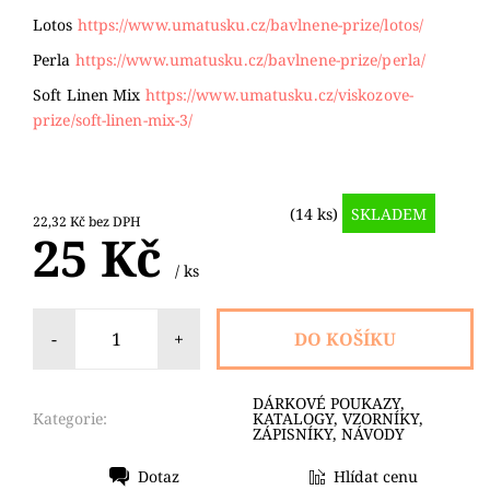
Lotos
https://www.umatusku.cz/bavlnene-prize/lotos/
Perla
https://www.umatusku.cz/bavlnene-prize/perla/
Soft Linen Mix
https://www.umatusku.cz/viskozove-
prize/soft-linen-mix-3/
(14 ks)
SKLADEM
22,32 Kč bez DPH
25 Kč
/ ks
-
+
DÁRKOVÉ POUKAZY,
Kategorie:
KATALOGY, VZORNÍKY,
ZÁPISNÍKY, NÁVODY
Dotaz
Hlídat cenu