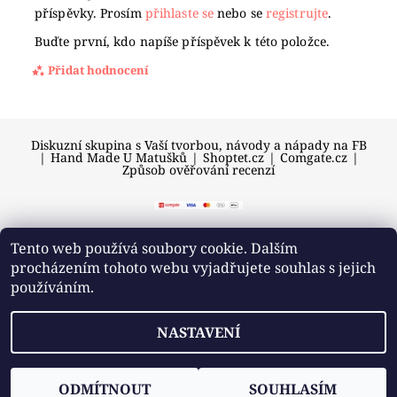
příspěvky. Prosím
přihlaste se
nebo se
registrujte
.
Buďte první, kdo napíše příspěvek k této položce.
Přidat hodnocení
Diskuzní skupina s Vaší tvorbou, návody a nápady na FB
|
Hand Made U Matušků
|
Shoptet.cz
|
Comgate.cz
|
Způsob ověřování recenzí
Tento web používá soubory cookie. Dalším
procházením tohoto webu vyjadřujete souhlas s jejich
2026 © U Matušků, všechna práva vyhrazena
používáním.
Vytvořil Shoptet
NASTAVENÍ
ODMÍTNOUT
SOUHLASÍM