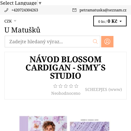
Select Language
▼
+420724304263
petramatuska
@
seznam.cz
0 Kč
CZK
0 ks /
U Matušků
NÁVOD BLOSSOM
CARDIGAN - SIMY´S
STUDIO
SCHEEPJES
(www)
Neohodnoceno