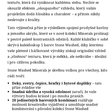
textuře, která dá vyniknout každému stehu. Nechte se
okouzlit efektem „ošoupaného“ vzhledu, který vašim
projektům dodá hloubku a charakter – a přitom nikdy
neslevujte z kvality.
Tato výjimečná příze je výsledkem spojení prodyšné bavlny
a jemného akrylu, které se v nové kolekci Minerals prolínají
v pestré paletě kontrastních odstínů. Každé klubíčko v sobě
skrývá kaleidoskop 5 barev Stone Washed, díky kterému
vaše pletené i háčkované výrobky získají originální vzhled
a „vlněnou“ texturu, která je měkká, ale neškrábe – ideální
i pro citlivou pokožku.
Stone Washed Minerals je skvělou volbou pro všechny, kdo
rádi tvoří:
Deky, svetry, čepice, hračky i bytové doplňky
– tato
příze zvládne vše
Snadná údržba a vysoká odolnost
zaručí, že vaše
výtvory budou krásné i po mnoha praních
20 jedinečných barevných kombinací
rozšiřuje
možnosti kreativního vyjádření a umožňuje snadné
kombinování s původní kolekcí Stone Washed