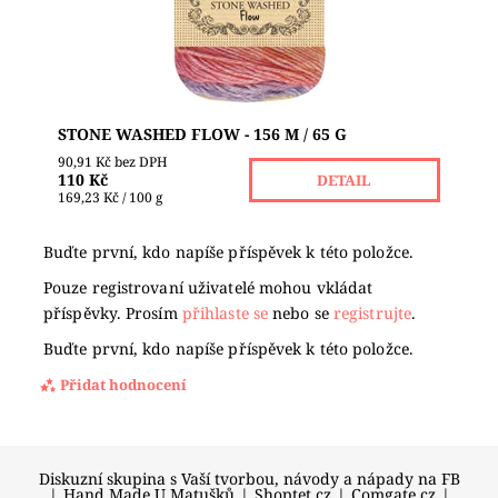
Značka:
SCHEEPJES
STONE WASHED FLOW - 156 M / 65 G
90,91 Kč bez DPH
110 Kč
DETAIL
169,23 Kč / 100 g
Buďte první, kdo napíše příspěvek k této položce.
Pouze registrovaní uživatelé mohou vkládat
příspěvky. Prosím
přihlaste se
nebo se
registrujte
.
Buďte první, kdo napíše příspěvek k této položce.
Přidat hodnocení
Diskuzní skupina s Vaší tvorbou, návody a nápady na FB
|
Hand Made U Matušků
|
Shoptet.cz
|
Comgate.cz
|