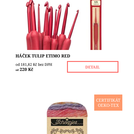
rovnováhu mezi stylem a pohodlím. Díky
nejpříjemnějším rukojetím s měkkým úchopem si
užijte háčkování s...
Dostupnost:
Skladem 2
Značka:
TULIP
HÁČEK TULIP ETIMO RED
od 181,82 Kč bez DPH
DETAIL
220 Kč
od
CERTIFIKÁT
OEKO-TEX
Stone Washed Flow od Scheepjes – Příze, která
tančí s barvami Ponořte se do kouzla příze Stone
Washed Flow a nechte se unést jejím jemným
proudem...
Dostupnost:
Skladem 5