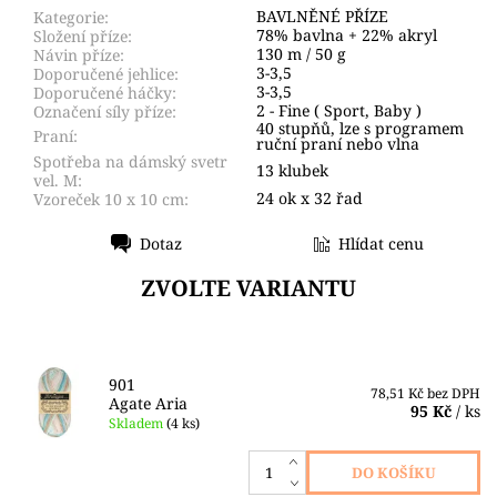
BAVLNĚNÉ PŘÍZE
Kategorie:
78% bavlna + 22% akryl
Složení příze:
130 m / 50 g
Návin příze:
3-3,5
Doporučené jehlice:
3-3,5
Doporučené háčky:
2 - Fine ( Sport, Baby )
Označení síly příze:
40 stupňů, lze s programem
Praní:
ruční praní nebo vlna
Spotřeba na dámský svetr
13 klubek
vel. M:
24 ok x 32 řad
Vzoreček 10 x 10 cm:
Dotaz
Hlídat cenu
Tisk
ZVOLTE VARIANTU
901
78,51 Kč bez DPH
Agate Aria
95 Kč
/ ks
Skladem
(4 ks)