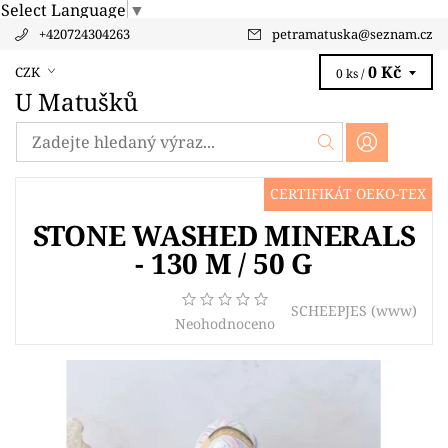
Select Language
▼
+420724304263
petramatuska
@
seznam.cz
0 Kč
CZK
0 ks /
U Matušků
CERTIFIKÁT OEKO-TEX
STONE WASHED MINERALS
- 130 M / 50 G
SCHEEPJES
(www)
Neohodnoceno