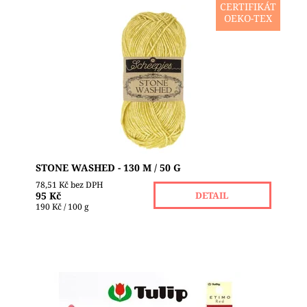
CERTIFIKÁT
OEKO-TEX
SNÍŽENÍ CENY z původních 110,-Kč na 95,-Kč!!!!
Scheepjes Stone Washed: Legendární příze s duší
oceánu a elegancí džínového stylu! 🌊✨
Představte...
Dostupnost:
Skladem 10
Značka:
SCHEEPJES
STONE WASHED - 130 M / 50 G
78,51 Kč bez DPH
95 Kč
DETAIL
190 Kč / 100 g
Háčky Tulip Etimo Red Vám nabízí ideální