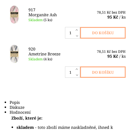
917
78,51 Kč bez DPH
Morganite Ash
95 Kč
/ ks
Skladem
(5 ks)
920
78,51 Kč bez DPH
Ametrine Breeze
95 Kč
/ ks
Skladem
(4 ks)
Popis
Diskuze
Hodnocení
Zboží, které je:
skladem
- toto zboží máme naskladněné, ihned k