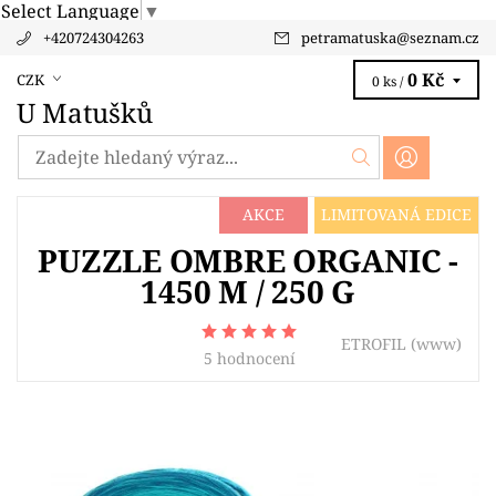
Select Language
▼
+420724304263
petramatuska
@
seznam.cz
0 Kč
CZK
0 ks /
U Matušků
AKCE
LIMITOVANÁ EDICE
PUZZLE OMBRE ORGANIC -
1450 M / 250 G
ETROFIL
(www)
5 hodnocení