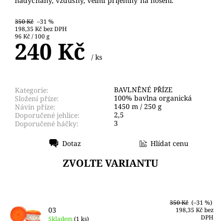
nadýchaný, vzdušný, velmi příjemný na nošení.
350 Kč
–31 %
198,35 Kč bez DPH
96 Kč / 100 g
240 Kč
/ ks
BAVLNĚNÉ PŘÍZE
Kategorie:
100% bavlna organická
Složení příze:
1450 m / 250 g
Návin příze:
2,5
Doporučené jehlice:
3
Doporučené háčky:
Dotaz
Hlídat cenu
Tisk
ZVOLTE VARIANTU
350 Kč
(–31 %)
03
198,35 Kč bez
DPH
Skladem
(1 ks)