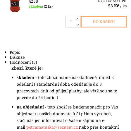
4238
43,80 Kč bez DPH
53 Kč
/ ks
Skladem
(2 ks)
Popis
Diskuze
Hodnocení (5)
Zboží, které je:
skladem
- toto zboží máme naskladněné, ihned k
odeslání ( standardní doba odeslání je do 3
pracovních dnů od přijetí platby, ale většinou se to
povede do 24 hodin )
na objednání
- toto zboží se budeme snažit pro Vás
objednat u našich dodavatelů či přímo výrobců,
stačí nás jen informovat o Vašem zájmu na e-
mail
petramatuska@seznam.cz
nebo přes kontaktní