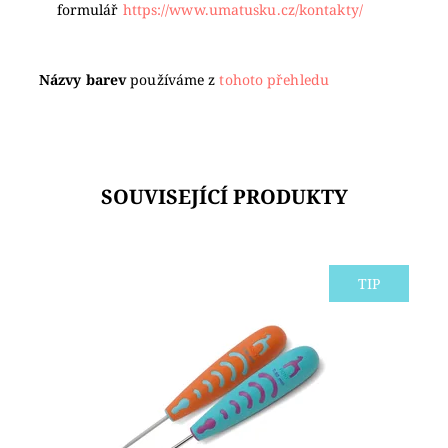
formulář
https://www.umatusku.cz/kontakty/
Názvy barev
používáme z
tohoto přehledu
SOUVISEJÍCÍ PRODUKTY
TIP
Karbonové a hliníkové háčky PONY jsou silné a
odolné a používají se na velmi jemné příze, bavlnu,
hedvábí a jemnou vlnu. Měkká gumová rukojeť...
Dostupnost:
Skladem 4
Značka:
PONY