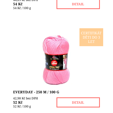
54 Kč
DETAIL
54 Kč / 100 g
CERTIFIKÁT
DĚTI DO 3
Středně silná akrylová příze firmy HIMALAYA s
LET
"antipillingovou" neboli protižmolkovou úpravou
při nošení a praní. Je to měkoučká příze, velmi...
Dostupnost:
Skladem 2
Značka:
HIMALAYA
EVERYDAY - 250 M / 100 G
42,98 Kč bez DPH
52 Kč
DETAIL
52 Kč / 100 g