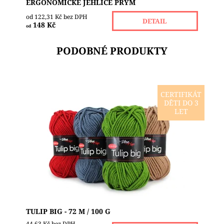
ERGONOMICKÉ JEHLICE PRYM
od 122,31 Kč bez DPH
DETAIL
148 Kč
od
PODOBNÉ PRODUKTY
CERTIFIKÁT
DĚTI DO 3
Jemná akrylová příze s antipillingovou úpravou (
LET
je možné prát v pračce a příze nebude žmolkovatět
). Díky této úpravě má příze slabý lesk a...
Dostupnost:
Skladem 3
Značka:
VLNA-HEP
TULIP BIG - 72 M / 100 G
44,63 Kč bez DPH