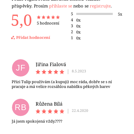
příspěvky. Prosím
přihlaste se
nebo se
registrujte
.
5,0
5
5x
4
0x
5 hodnocení
3
0x
2
0x
Přidat hodnocení
1
0x
Jiřina Fialová
JF
|
8.5.2023
Přízi Tulip používám (a kupuji) moc ráda, dobře se s ní
pracuje a má velice rozsáhlou nabídku pěkných barev
Růžena Bílá
RB
|
22.4.2020
Já jsem spokojená vždy.????