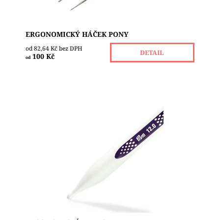
ERGONOMICKÝ HÁČEK PONY
od 82,64 Kč bez DPH
DETAIL
100 Kč
od
NOVINKA!!! Revoluční ponožkové jehlice z vysoce
funkčního syntetického materiálu s uhlíkovými
vlákny vyrobené metodou Carbon Technology....
Dostupnost:
Skladem 1
Značka:
PRYM