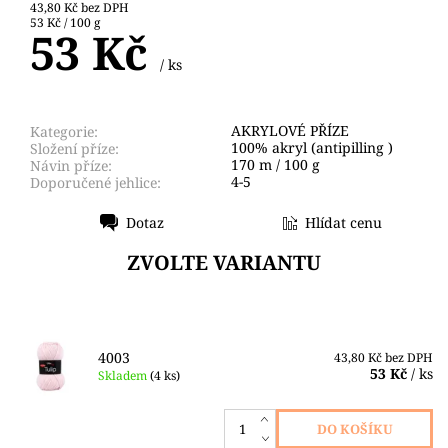
43,80 Kč bez DPH
53 Kč / 100 g
53 Kč
/ ks
AKRYLOVÉ PŘÍZE
Kategorie:
100% akryl (antipilling )
Složení příze:
170 m / 100 g
Návin příze:
4-5
Doporučené jehlice:
Dotaz
Hlídat cenu
Tisk
ZVOLTE VARIANTU
4003
43,80 Kč bez DPH
53 Kč
/ ks
Skladem
(4 ks)