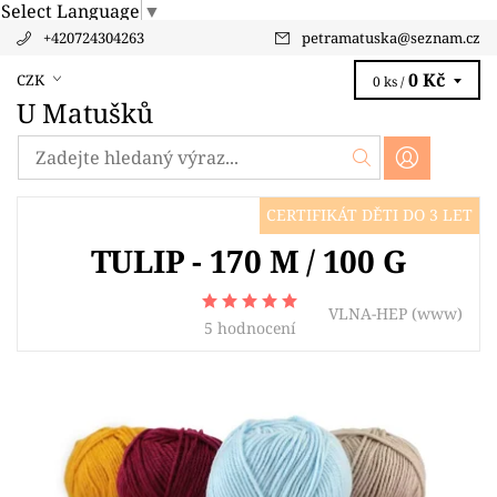
Select Language
▼
+420724304263
petramatuska
@
seznam.cz
0 Kč
CZK
0 ks /
U Matušků
CERTIFIKÁT DĚTI DO 3 LET
TULIP - 170 M / 100 G
VLNA-HEP
(www)
5 hodnocení