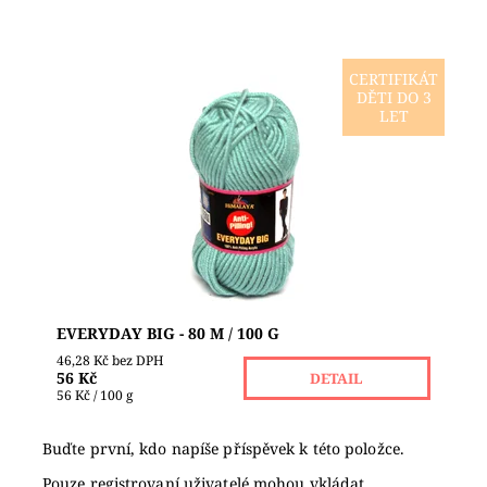
CERTIFIKÁT
DĚTI DO 3
Silnější akrylová příze firmy Himalaya s
LET
"antipillingovou" neboli protižmolkovou úpravou
při nošení a praní. Je to měkoučká příze, velmi
příjemná...
Dostupnost:
Skladem 5
Značka:
HIMALAYA
EVERYDAY BIG - 80 M / 100 G
46,28 Kč bez DPH
56 Kč
DETAIL
56 Kč / 100 g
Buďte první, kdo napíše příspěvek k této položce.
Pouze registrovaní uživatelé mohou vkládat