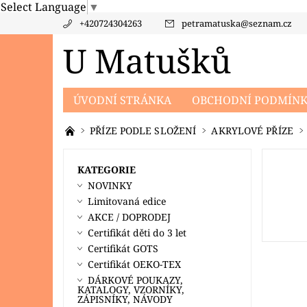
Select Language
▼
+420724304263
petramatuska
@
seznam.cz
U Matušků
ÚVODNÍ STRÁNKA
OBCHODNÍ PODMÍN
PRODÁVANÉ ZNAČKY
KONTAKTY
PO
PŘÍZE PODLE SLOŽENÍ
AKRYLOVÉ PŘÍZE
KATEGORIE
NOVINKY
Limitovaná edice
AKCE / DOPRODEJ
Certifikát děti do 3 let
Certifikát GOTS
Certifikát OEKO-TEX
DÁRKOVÉ POUKAZY,
KATALOGY, VZORNÍKY,
ZÁPISNÍKY, NÁVODY