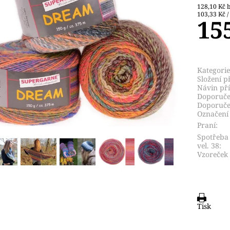
12
103,33 Kč /
15
Kategorie
Složení př
Návin pří
Doporučen
Doporuče
Označení 
Praní:
Spotřeba
vel. 38:
Vzoreček 
Tisk