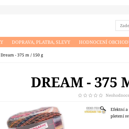
KY
DOPRAVA, PLATBA, SLEVY
HODNOCENÍ OBCHOD
DMÍNKY OCHRANY OSOBNÍCH ÚDAJŮ
NAPIŠTE NÁM
Dream - 375 m / 150 g
DREAM - 375 M
Neohodnoc
Efektní a
pletení s