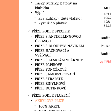
Tašky, kufříky, batohy na
klubíčka
MEL
Výplň
183 
105,
PES kuličky ( duté vlákno )
128
Výztuž do plavek
85,33
PŘÍZE PODLE SPECIFIK
PŘÍZE S ANTIPILLINGOVOU
Buďte 
ÚPRAVOU
PŘÍZE S DLOUHÝM NÁVINEM
Pouze
PŘÍZE HÁČKOVACÍ A
Buďte 
VYŠÍVACÍ
PŘÍZE S LESKLÝM VLÁKNEM
Při
PŘÍZE PAPÍROVÉ
PŘÍZE PONOŽKOVÉ
PŘÍZE SAMOVZOROVACÍ
PŘÍZE STŘAPATÉ
PŘÍZE ŽINYLKOVÉ
PŘÍZE DUTINKOVÉ
PŘÍZE PODLE SLOŽENÍ
AKRYLOVÉ PŘÍZE
100% AKRYL
100% MIKROAKRYL