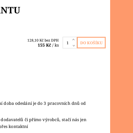
ANTU
128,10 Kč bez DPH
155 Kč
/ ks
ní doba odeslání je do 3 pracovních dnů od
 dodavatelů či přímo výrobců, stačí nás jen
přes kontaktní