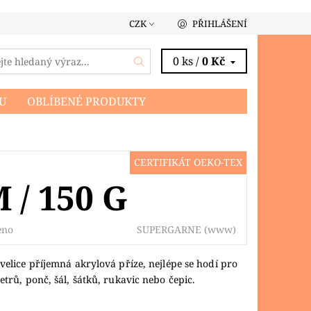
CZK
PŘIHLÁŠENÍ
0 ks /
0 Kč
U
OBLÍBENÉ PRODUKTY
CERTIFIKÁT OEKO-TEX
 / 150 G
SUPERGARNE
(www)
eno
 velice příjemná akrylová příze, nejlépe se hodí pro
vetrů, ponč, šál, šátků, rukavic nebo čepic.