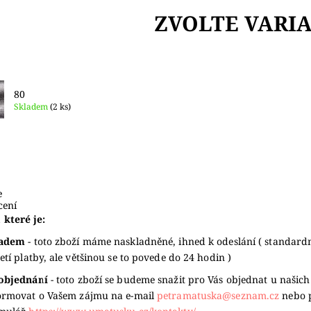
ZVOLTE VARI
80
Skladem
(2 ks)
e
ení
 které je:
ladem
- toto zboží máme naskladněné, ihned k odeslání ( standard
jetí platby, ale většinou se to povede do 24 hodin )
objednání
- toto zboží se budeme snažit pro Vás objednat u našich
ormovat o Vašem zájmu na e-mail
petramatuska@seznam.cz
nebo 