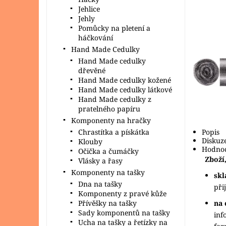
Jehlice
Jehly
Pomůcky na pletení a
háčkování
Hand Made Cedulky
Hand Made cedulky
dřevěné
Hand Made cedulky kožené
Hand Made cedulky látkové
Hand Made cedulky z
pratelného papíru
Komponenty na hračky
Chrastítka a pískátka
Popis
Diskuz
Klouby
Hodnoc
Očička a čumáčky
Zboží,
Vlásky a řasy
Komponenty na tašky
sk
Dna na tašky
při
Komponenty z pravé kůže
Přívěšky na tašky
na 
Sady komponentů na tašky
inf
Ucha na tašky a řetízky na