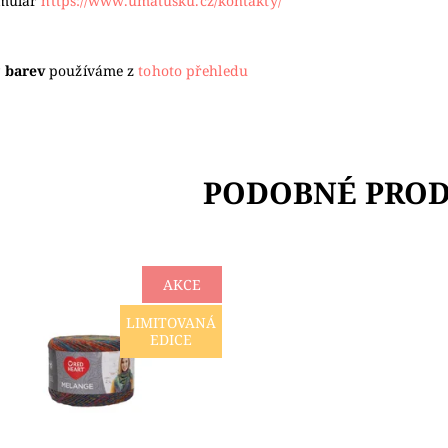
rmulář
https://www.umatusku.cz/kontakty/
 barev
používáme z
tohoto přehledu
PODOBNÉ PRO
AKCE
ZE DO VYPRODÁNÍ ZÁSOB!!!
LIMITOVANÁ
ce zajímavá a oblíbená
EDICE
lová pletací příze s krásnými
chody sladěných barev. Vhodná
íklad na...
upnost:
Skladem 2
čka:
RED HEART