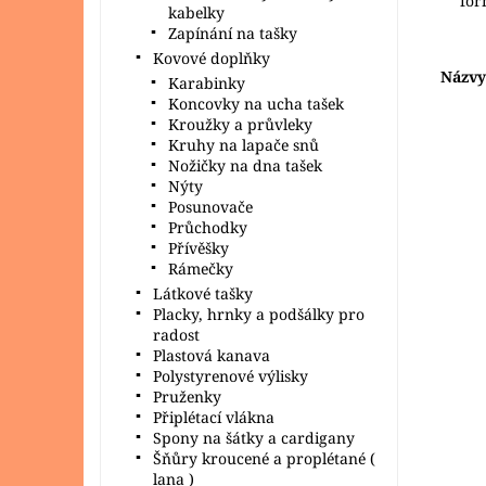
fo
kabelky
Zapínání na tašky
Kovové doplňky
Názvy
Karabinky
Koncovky na ucha tašek
Kroužky a průvleky
Kruhy na lapače snů
Nožičky na dna tašek
Nýty
Posunovače
Průchodky
Přívěšky
Rámečky
Látkové tašky
Placky, hrnky a podšálky pro
radost
POU
Plastová kanava
Veli
Polystyrenové výlisky
akry
Pruženky
pře
Připlétací vlákna
např
Spony na šátky a cardigany
Dost
Šňůry kroucené a proplétané (
Zna
lana )