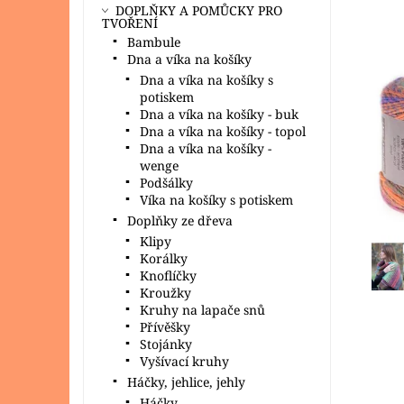
DOPLŇKY A POMŮCKY PRO
TVOŘENÍ
Bambule
Dna a víka na košíky
Dna a víka na košíky s
potiskem
Dna a víka na košíky - buk
Dna a víka na košíky - topol
Dna a víka na košíky -
wenge
Podšálky
Víka na košíky s potiskem
Doplňky ze dřeva
Klipy
Korálky
Knoflíčky
Kroužky
Kruhy na lapače snů
Přívěšky
Stojánky
Vyšívací kruhy
Háčky, jehlice, jehly
Háčky