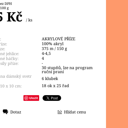
8,10 Kč bez DPH
 100 g
5 Kč
/ ks
AKRYLOVÉ PŘÍZE
:
100% akryl
íze:
375 m / 150 g
ze:
4-4,5
é jehlice:
4
né háčky:
-
síly příze:
30 stupňů, lze na program
ruční praní
 na dámský svetr
6 klubek
18 ok x 25 řad
10 x 10 cm:
Uložit
Dotaz
Hlídat cenu